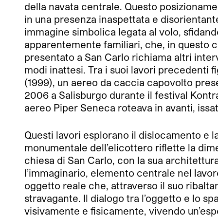
della navata centrale. Questo posizioname
in una presenza inaspettata e disorientante.
immagine simbolica legata al volo, sfidando
apparentemente familiari, che, in questo
presentato a San Carlo richiama altri interv
modi inattesi. Tra i suoi lavori precedenti 
(1999), un aereo da caccia capovolto pres
2006 a Salisburgo durante il festival Kontr
aereo Piper Seneca roteava in avanti, issato
Questi lavori esplorano il dislocamento e l
monumentale dell’elicottero riflette la dim
chiesa di San Carlo, con la sua architettura 
l’immaginario, elemento centrale nel lavoro
oggetto reale che, attraverso il suo ribalt
stravagante. Il dialogo tra l’oggetto e lo sp
visivamente e fisicamente, vivendo un’esp