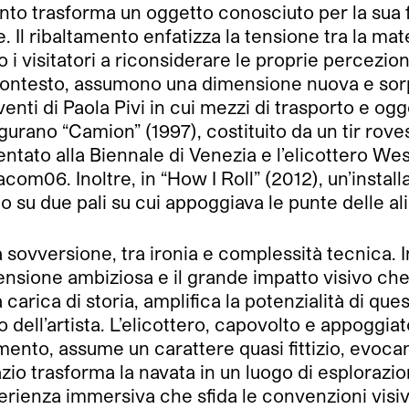
nto trasforma un oggetto conosciuto per la sua 
 Il ribaltamento enfatizza la tensione tra la mate
 i visitatori a riconsiderare le proprie percezion
 contesto, assumono una dimensione nuova e sorp
enti di Paola Pivi in cui mezzi di trasporto e ogg
figurano “Camion” (1997), costituito da un tir rove
entato alla Biennale di Venezia e l’elicottero W
acom06. Inoltre, in “How I Roll” (2012), un’instal
 su due pali su cui appoggiava le punte delle ali
a sovversione, tra ironia e complessità tecnica. 
ensione ambiziosa e il grande impatto visivo che c
carica di storia, amplifica la potenzialità di ques
 dell’artista. L’elicottero, capovolto e appoggi
amento, assume un carattere quasi fittizio, evocan
azio trasforma la navata in un luogo di esplorazion
erienza immersiva che sfida le convenzioni visiv