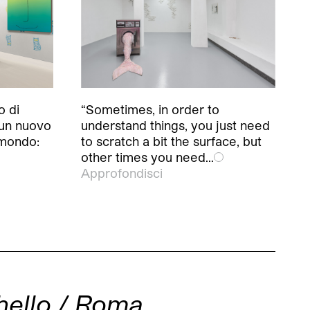
o di
“Sometimes, in order to
 un nuovo
understand things, you just need
 mondo:
to scratch a bit the surface, but
other times you need…
Approfondisci
hello / Roma