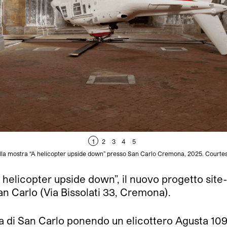
1
2
3
4
5
ella mostra “A helicopter upside down” presso San Carlo Cremona, 2025. Courtes
elicopter upside down”, il nuovo progetto site-sp
n Carlo (Via Bissolati 33, Cremona).
iesa di San Carlo ponendo un elicottero Agusta 1