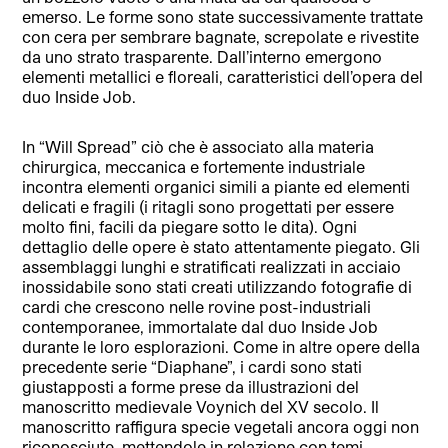
emerso. Le forme sono state successivamente trattate
con cera per sembrare bagnate, screpolate e rivestite
da uno strato trasparente. Dall’interno emergono
elementi metallici e floreali, caratteristici dell’opera del
duo Inside Job.
In “Will Spread” ciò che è associato alla materia
chirurgica, meccanica e fortemente industriale
incontra elementi organici simili a piante ed elementi
delicati e fragili (i ritagli sono progettati per essere
molto fini, facili da piegare sotto le dita). Ogni
dettaglio delle opere è stato attentamente piegato. Gli
assemblaggi lunghi e stratificati realizzati in acciaio
inossidabile sono stati creati utilizzando fotografie di
cardi che crescono nelle rovine post-industriali
contemporanee, immortalate dal duo Inside Job
durante le loro esplorazioni. Come in altre opere della
precedente serie “Diaphane”, i cardi sono stati
giustapposti a forme prese da illustrazioni del
manoscritto medievale Voynich del XV secolo. Il
manoscritto raffigura specie vegetali ancora oggi non
riconosciute, mettendole in relazione con temi