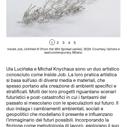
1
2
3
4
5
Inside Job,
Untitled III (from the Will Spread series)
, 2024. Courtesy l’artista e
In
eastcontemporary, Milano.
Fo
Ula Lucińska e Michał Knychaus sono un duo artistico
conosciuto come Inside Job. La loro pratica artistica
si basa sull’uso di diversi media e materiali, che
spesso portano alla creazione di ambienti specifici e
stratificati. Molti dei loro progetti riguardano scenari
futuristici e post-catastrofici in cui i fantasmi del
passato si mescolano con le speculazioni sul futuro. Il
duo indaga i cambiamenti ambientali, sociali e
geopolitici che modellano il presente e influenzano
l’immaginario dei futuri possibili. Incorporando la
finzione come metodologia di lavoro, esplorano il suo