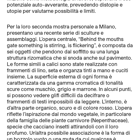
potenziale auto-avverante, prevedendo distopie e
utopie per valutarne possibilità e limiti.
Per la loro seconda mostra personale a Milano,
presentano una recente serie di sculture e
assemblaggi. L’opera centrale, “Behind the mouths
gate something is stirring, is flickering”, è composta da
sei oggetti che pendono dal soffitto su una lunga
struttura rizomatica che si snoda anche sul pavimento.
Le forme simili a calici sono state realizzate con
frammenti di lino, seta e organza tinti a mano e cuciti
insieme. La superficie esterna di ogni forma è
caratterizzata da una gamma cromatica di tonalità
scure come muschio, grigio e marrone. In alcuni punti,
si possono vedere glifi difficili da decifrare o
frammenti di testi impossibili da leggere. L’interno, è
d’altra parte organico, scuro e di colore rosso. L’opera
riflette l’ispirazione dal mondo vegetale, in particolare
della famiglia delle piante carnivore (Nepenthaceae),
specie che cacciano insetti attirandoli con il loro
profumo. Un’altra possibile associazione è la forma di
un bozzolo vuoto o una muta da cui qualcosa è