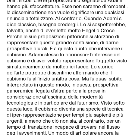
Uniti. E così che le proposizioni disegnate da Adami
hanno più sfaccettature. Esse non saranno dirompenti:
la disseminazione non vuole significare una qualsiasi
rinuncia a totalizzare. Al contrario. Quando Adami si
dice classico, bisogna credergli. Lo si sospetterebbe,
talvolta, anche di aver letto molto Hegel o Croce.
Perché le sue proposizioni pittoriche si sforzano di
rappresentare questa grande confusione, di darne
prospettive plurali. È a questo punto che interviene il
cubismo. Adami stesso lo riconosce: l’interesse del
cubismo è di aver voluto rappresentare l’oggetto visto
simultaneamente da molteplici facce. Lo storico
dell’arte potrebbe dissentirne affermando che il
cubismo fu all’inizio un’altra cosa. Ma fu quasi subito
interpretato in questo modo, in questa prospettiva
panoramica, legata d’altra parte alla presa in
considerazione affascinata della modernità
tecnologica e in particolare dal futurismo. Visto sotto
questa luce, il cubismo diventa una specie di tecnica
di iper-rappresentazione per tempi più sapienti e più
urgenti, a meno che ciò non sia, al contrario, per un
tempo di transizione incapace di trovarsi nel flusso
degli avvenimenti. Un modo di articolare ancora la