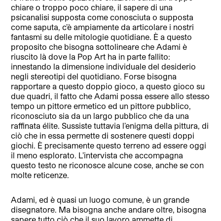
chiare o troppo poco chiare, il sapere di una
psicanalisi supposta come conosciuta o supposta
come saputa, c’è ampiamente da articolare i nostri
fantasmi su delle mitologie quotidiane. È a questo
proposito che bisogna sottolineare che Adami è
riuscito là dove la Pop Art ha in parte fallito:
innestando la dimensione individuale del desiderio
negli stereotipi del quotidiano. Forse bisogna
rapportare a questo doppio gioco, a questo gioco su
due quadri, il fatto che Adami possa essere allo stesso
tempo un pittore ermetico ed un pittore pubblico,
riconosciuto sia da un largo pubblico che da una
raffinata élite. Sussiste tuttavia l’enigma della pittura, di
ciò che in essa permette di sostenere questi doppi
giochi. È precisamente questo terreno ad essere oggi
il meno esplorato. L’intervista che accompagna
questo testo ne riconosce alcune cose, anche se con
molte reticenze.
Adami, ed è quasi un luogo comune, è un grande
disegnatore. Ma bisogna anche andare oltre, bisogna
sapere tutto ciò che il suo lavoro ammette di