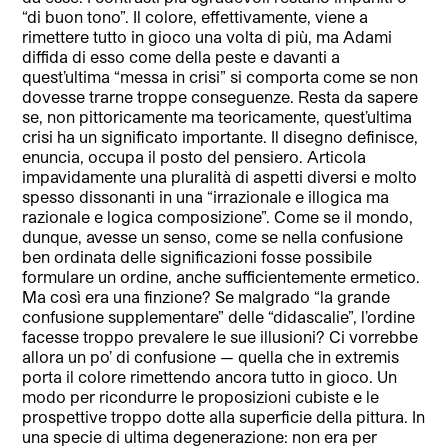
“di buon tono”. Il colore, effettivamente, viene a
rimettere tutto in gioco una volta di più, ma Adami
diffida di esso come della peste e davanti a
quest’ultima “messa in crisi” si comporta come se non
dovesse trarne troppe conseguenze. Resta da sapere
se, non pittoricamente ma teoricamente, quest’ultima
crisi ha un significato importante. Il disegno definisce,
enuncia, occupa il posto del pensiero. Articola
impavidamente una pluralità di aspetti diversi e molto
spesso dissonanti in una “irrazionale e illogica ma
razionale e logica composizione”. Come se il mondo,
dunque, avesse un senso, come se nella confusione
ben ordinata delle significazioni fosse possibile
formulare un ordine, anche sufficientemente ermetico.
Ma così era una finzione? Se malgrado “la grande
confusione supplementare” delle “didascalie”, l’ordine
facesse troppo prevalere le sue illusioni? Ci vorrebbe
allora un po’ di confusione — quella che in extremis
porta il colore rimettendo ancora tutto in gioco. Un
modo per ricondurre le proposizioni cubiste e le
prospettive troppo dotte alla superficie della pittura. In
una specie di ultima degenerazione: non era per