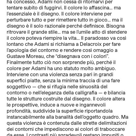
ha concesso, Adami non cessa di ritornarvi per
tentare subito di fuggirvi. Il colore lo affascina… ma
l’essenziale è il disegno. Il colore interviene per
perturbare tutto e per rimettere tutto in gioco… ma il
disegno è il solo razionale perché definisce. Bisogna
ritrovare il grande stile… ma se l’umile atto di stendere
il colore poteva riempire la vita… Il paradosso va così
lontano che Adami si richiama a Delacroix per fare
l’apologia del contorno e rendere così omaggio a
Gustave Moreau, che “disegnava con i colori”.
Finalmente tutto ciò non sorprende più, perché il
colore per Adami ha uno statuto molto ambiguo.
Interviene con una violenza senza pari in grandi
superfici piatte, senza la minima traccia di una fare
soggettivo — che si rifugia nelle sinuosità del
contorno o nell’eleganza della calligrafia — e bilancia
tutte le strutture costruite dal disegno. Il colore altera
le prospettive, induce a nuove e ingannevoli
profondità, suddivide la superficie riportandola
instancabilmente alla banalità dell’oggetto quadro. Ma
questa violenza è contenuta dalle strette delimitazioni
dei contorni che impediscono ai colori di traboccare
da esse. I contrasti più sgradevoli restano impuniti o