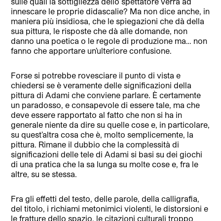
sulle quali la sottigliezza dello spettatore verrà ad
innescare le proprie didascalie? Ma non dice anche, in
maniera più insidiosa, che le spiegazioni che dà della
sua pittura, le risposte che dà alle domande, non
danno una poetica o le regole di produzione ma… non
fanno che apportare un’ulteriore confusione.
Forse si potrebbe rovesciare il punto di vista e
chiedersi se è veramente delle significazioni della
pittura di Adami che conviene parlare. È certamente
un paradosso, e consapevole di essere tale, ma che
deve essere rapportato al fatto che non si ha in
generale niente da dire su quelle cose e, in particolare,
su quest’altra cosa che è, molto semplicemente, la
pittura. Rimane il dubbio che la complessità di
significazioni delle tele di Adami si basi su dei giochi
di una pratica che la sa lunga su molte cose e, fra le
altre, su se stessa.
Fra gli effetti del testo, delle parole, della calligrafia,
del titolo, i richiami metonimici violenti, le distorsioni e
le fratture dello spazio, le citazioni culturali troppo