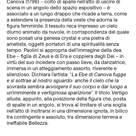
Canova (1796) – colto di spalle nell’atto di uscire di
scena in un angolo dello spazio espositivo – è
associato a un lungo drappo che ricade a terra, come
a estendere la presenza della veste che adorna la
figura femminile. Il tessuto reca impresso un cielo
diurno animato da nuvole, in corrispondenza del quale
sono posati una genesa crystal e una pietra di
ametista, oggetti portatori di una spiritualità senza
tempo. Paolini si appropria dell’immagine della dea
Ebe – figlia di Zeus e di Era e coppiera degli Dei – in
virtù del suo incedere con passo lieve, da danzatrice,
immersa in un atteggiamento assorto, riverente e
silenzioso. Dichiara l’artista: “
La Ebe di Canova fugge
e si sottrae al nostro sguardo: anche il cielo che la
sovrasta sembra avvolgere il suo corpo e dar luogo a
un’imminente e vertiginosa sparizione
”. Il titolo
Vertigo
allude, appunto, alla posizione della figura che, posta
di spalle in un angolo, si trova al limitare di una soglia
nell’atto di inoltrarsi in una dimensione ignota, in bilico
tra contingente e assoluto, tra dimensione terrena e
ineffabile Bellezza.