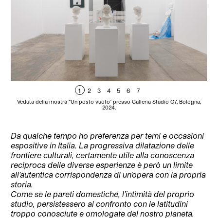
1
2
3
4
5
6
7
Veduta della mostra “Un posto vuoto” presso Galleria Studio G7, Bologna,
Gi
2024.
G
Da qualche tempo ho preferenza per temi e occasioni
espositive in Italia. La progressiva dilatazione delle
frontiere culturali, certamente utile alla conoscenza
reciproca delle diverse esperienze è però un limite
all’autentica corrispondenza di un’opera con la propria
storia.
Come se le pareti domestiche, l’intimità del proprio
studio, persistessero al confronto con le latitudini
troppo conosciute e omologate del nostro pianeta.