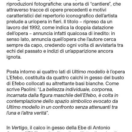
riproduzioni fotografiche: una sorta di “cantiere”, che
attraverso tracce di opere precedenti e motivi
caratteristici del repertorio iconografico dell’artista
prelude a un’opera in fieri. Il titolo – ripreso da un
lavoro del 1992, come indica la doppia datazione
dell’opera – annuncia infatti qualcosa di inedito: in
senso lato, annuncia quell’opera che l’autore cerca
sempre da capo, credendo ogni volta di avvistarla tra
echi del passato e indizi di un’apparizione ancora
ignota.
Posta intorno ai quattro lati di
Ultimo modello
è l’opera
L’Efebo, costituita da quattro calchi in gesso del busto
di Efebo collocati su altrettante basi bianche. Come
scrive Paolini: “
La bellezza individuale, corporea,
incarnata dalla figura maschile dell’Efebo, è colta in
contemplazione dello spazio simbolico evocato da
Ultimo modello in un confronto senza attenuanti tra
l’una e l’altra verità
”.
In
Vertigo
, il calco in gesso della Ebe di Antonio