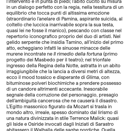
l’intervento è in punta di piedi; l’abito cucito su misura
in un dialogo perfetto con la regia, nella tessitura di un
equilibrio che tocca punti di altissima emozione
(straordinario l’anelare di Pamina, aspirante suicida, al
coltello che luccica inarrivabile sopra la sua testa,
quasi lei ne fosse il manico), pescando con classe nel
repertorio iconografico proprio del duo di artisti. Nel
gelido serpente che insidia Tamino, all’inizio del primo
atto, echeggiano infatti le sinuose minacce delle
murene incontrate ne
Il rimedio della fortuna
(primo
progetto dei Masbedo per il teatro); nel trionfale
ingresso della Regina della Notte, astratta in un abito
irraggiungibile che la lancia a diversi metri di altezza,
ecco il mood tossico e disperante di
Glima
, con
bituminose polveri biochimiche a prendere possesso
di un candore altrimenti accecante. Inesorabile
segnale della corruzione del personaggio, presagio
dell’ambiguità cancerosa che ne causerà il disastro.
L’Egitto massonico figurato da Mozart si trasla in
mondo altro, irreale, spesso dominato dal lirismo di
una natura divinizzata in stile Terrence Malick: quasi
gli Iside e Osiride invocati dagli Iniziati di Sarastro
abitassero il Walhalla delle saghe nordiche. Quella