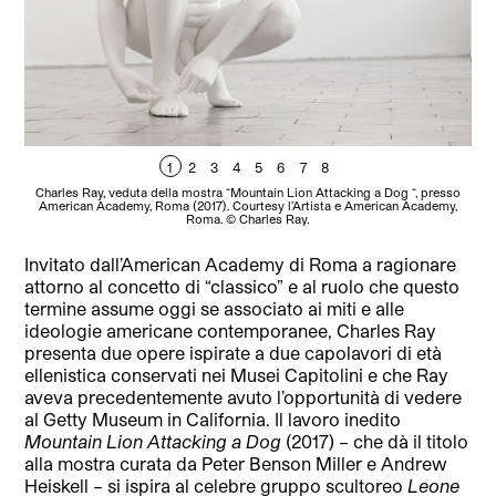
1
2
3
4
5
6
7
8
Charles Ray, veduta della mostra “Mountain Lion Attacking a Dog “, presso
Ch
American Academy, Roma (2017). Courtesy l’Artista e American Academy,
A
Roma. © Charles Ray.
Invitato dall’American Academy di Roma a ragionare
attorno al concetto di “classico” e al ruolo che questo
termine assume oggi se associato ai miti e alle
ideologie americane contemporanee, Charles Ray
presenta due opere ispirate a due capolavori di età
ellenistica conservati nei Musei Capitolini e che Ray
aveva precedentemente avuto l’opportunità di vedere
al Getty Museum in California.
Il lavoro inedito
Mountain Lion Attacking a Dog
(2017) – che dà il titolo
alla mostra curata da Peter Benson Miller e Andrew
Heiskell – si ispira al celebre gruppo scultoreo
Leone