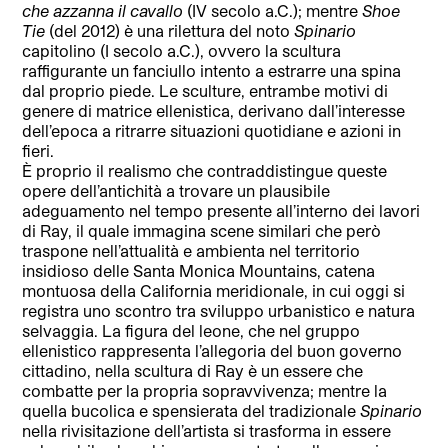
che azzanna il cavallo
(IV secolo a.C.); mentre
Shoe
Tie
(del 2012) è una rilettura del noto
Spinario
capitolino (I secolo a.C.), ovvero la scultura
raffigurante un fanciullo intento a estrarre una spina
dal proprio piede. Le sculture, entrambe motivi di
genere di matrice ellenistica, derivano dall’interesse
dell’epoca a ritrarre situazioni quotidiane e azioni in
fieri.
È proprio il realismo che contraddistingue queste
opere dell’antichità a trovare un plausibile
adeguamento nel tempo presente all’interno dei lavori
di Ray, il quale immagina scene similari che però
traspone nell’attualità e ambienta nel territorio
insidioso delle Santa Monica Mountains, catena
montuosa della California meridionale, in cui oggi si
registra uno scontro tra sviluppo urbanistico e natura
selvaggia. La figura del leone, che nel gruppo
ellenistico rappresenta l’allegoria del buon governo
cittadino, nella scultura di Ray è un essere che
combatte per la propria sopravvivenza; mentre la
quella bucolica e spensierata del tradizionale
Spinario
nella rivisitazione dell’artista si trasforma in essere