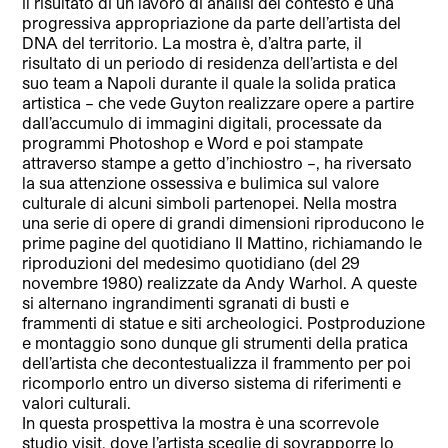
il risultato di un lavoro di analisi del contesto e una
progressiva appropriazione da parte dell’artista del
DNA del territorio. La mostra è, d’altra parte, il
risultato di un periodo di residenza dell’artista e del
suo team a Napoli durante il quale la solida pratica
artistica – che vede Guyton realizzare opere a partire
dall’accumulo di immagini digitali, processate da
programmi Photoshop e Word e poi stampate
attraverso stampe a getto d’inchiostro –, ha riversato
la sua attenzione ossessiva e bulimica sul valore
culturale di alcuni simboli partenopei. Nella mostra
una serie di opere di grandi dimensioni riproducono le
prime pagine del quotidiano Il Mattino, richiamando le
riproduzioni del medesimo quotidiano (del 29
novembre 1980) realizzate da Andy Warhol. A queste
si alternano ingrandimenti sgranati di busti e
frammenti di statue e siti archeologici. Postproduzione
e montaggio sono dunque gli strumenti della pratica
dell’artista che decontestualizza il frammento per poi
ricomporlo entro un diverso sistema di riferimenti e
valori culturali.
In questa prospettiva la mostra è una scorrevole
studio visit, dove l’artista sceglie di sovrapporre lo