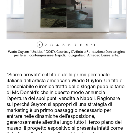
1
2
3
4
5
6
7
8
9
10
Wade Guyton, “Untitled” (2017). Courtesy l’Artista e Fondazione Donnaregina
W
per le arti contemporanee, Napoli. Fotografia di Amedeo Benestante.
F
“Siamo arrivati” è il titolo della prima personale
italiana dell’artista americano Wade Guyton. Un titolo
orecchiabile e ironico tratto dallo slogan pubblicitario
di Mc Donald’s che in questo modo annuncia
l’apertura dei suoi punti vendita a Napoli.
Ragionare
sul perché Guyton si appropri di una strategia di
marketing è un primo passaggio necessario per
entrare nelle dinamiche dell’esposizione,
generosamente allestita lungo tutto il terzo piano del
museo. Il progetto espositivo si presenta infatti come