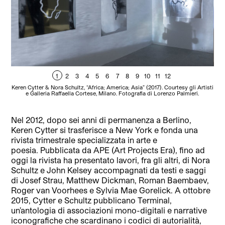
1
2
3
4
5
6
7
8
9
10
11
12
Keren Cytter & Nora Schultz, “Africa; America; Asia” (2017). Courtesy gli Artisti
Ker
e Galleria Raffaella Cortese, Milano. Fotografia di Lorenzo Palmieri.
gli
Nel 2012, dopo sei anni di permanenza a Berlino,
Keren Cytter si trasferisce a New York e fonda una
rivista trimestrale specializzata in arte e
poesia. Pubblicata da APE (Art Projects Era), fino ad
oggi la rivista ha presentato lavori, fra gli altri, di Nora
Schultz e John Kelsey accompagnati da testi e saggi
di Josef Strau, Matthew Dickman, Roman Baembaev,
Roger van Voorhees e Sylvia Mae Gorelick. A ottobre
2015, Cytter e Schultz pubblicano Terminal,
un’antologia di associazioni mono-digitali e narrative
iconografiche che scardinano i codici di autorialità,