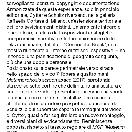
sorveglianza, censura, copyright e documentazione.
Armonizzate da questa esperienza, solo in principio
editoriale, Cytter e Schultz riversano, nella galleria
Raffaella Cortese di Milano, un’estensione territoriale
dei loro avvicinamenti distinti. Un ambiente integro e
discontinuo, tutelato da trasposizioni analogiche,
compromessi narrativi e riletture chimeriche delle
relazioni umane, dal titolo “Continental Break”, una
mostra riunificata all’interno di tre sedi espositive. Fino
in fondo, una pianificazione di geografie congiunte,
più che una doppia personale.
Posizionato sulla parete perimetrale verso strada,
nello spazio del civico 7, l’opera a quattro mani
Metamorphosis screen space
(2017), sprofonda
attraverso sette cortine che delimitano una scultura e
una proiezione video, presentandosi come una sonda
di densità e di relazione. L’installazione è inserita
all’interno di un corridoio prospettico concepito da
Schultz la cui superficie separa le immagini del video
di Cytter, quasi a far seguire loro un nuovo montaggio,
e diversi piani di avvicendamento. Reminiscenza
opposta, rispetto al tessuto regolare di
MOP (Museum