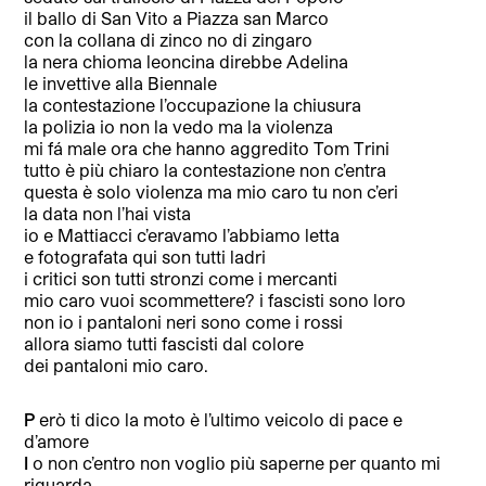
il ballo di San Vito a Piazza san Marco
con la collana di zinco no di zingaro
la nera chioma leoncina direbbe Adelina
le invettive alla Biennale
la contestazione l’occupazione la chiusura
la polizia io non la vedo ma la violenza
mi fá male ora che hanno aggredito Tom Trini
tutto è più chiaro la contestazione non c’entra
questa è solo violenza ma mio caro tu non c’eri
la data non l’hai vista
io e Mattiacci c’eravamo l’abbiamo letta
e fotografata qui son tutti ladri
i critici son tutti stronzi come i mercanti
mio caro vuoi scommettere? i fascisti sono loro
non io i pantaloni neri sono come i rossi
allora siamo tutti fascisti dal colore
dei pantaloni mio caro.
P
erò ti dico la moto è l’ultimo veicolo di pace e
d’amore
I
o non c’entro non voglio più saperne per quanto mi
riguarda