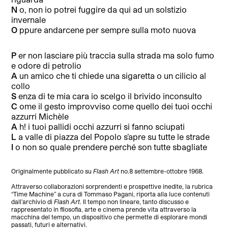
N
o, non io potrei fuggire da qui ad un solstizio
invernale
O
ppure andarcene per sempre sulla moto nuova
P
er non lasciare più traccia sulla strada ma solo fumo
e odore di petrolio
A
un amico che ti chiede una sigaretta o un cilicio al
collo
S
enza di te mia cara io scelgo il brivido inconsulto
C
ome il gesto improvviso come quello dei tuoi occhi
azzurri Michèle
A
h! i tuoi pallidi occhi azzurri si fanno sciupati
L
a valle di piazza del Popolo s’apre su tutte le strade
I
o non so quale prendere perché son tutte sbagliate
Originalmente pubblicato su
Flash Art
no.8 settembre-ottobre 1968.
Attraverso collaborazioni sorprendenti e prospettive inedite, la rubrica
“Time Machine” a cura di Tommaso Pagani, riporta alla luce contenuti
dall’archivio di
Flash Art
. Il tempo non lineare, tanto discusso e
rappresentato in filosofia, arte e cinema prende vita attraverso la
macchina del tempo, un dispositivo che permette di esplorare mondi
passati, futuri e alternativi.