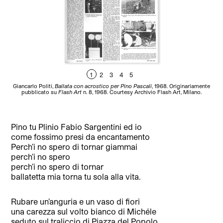
1
2
3
4
5
Giancarlo Politi,
Ballata con acrostico per Pino Pascali
, 1968. Originariamente
Gia
pubblicato su
Flash Art
n. 8, 1968. Courtesy Archivio Flash Art, Milano.
Pino tu Plinio Fabio Sargentini ed io
come fossimo presi da encantamento
Perch’i no spero di tornar giammai
perch’i no spero
perch’i no spero di tornar
ballatetta mia torna tu sola alla vita.
Rubare un’anguria e un vaso di fiori
una carezza sul volto bianco di Michéle
seduto sul traliccio di Piazza del Popolo