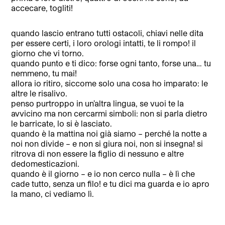
accecare, togliti!
quando lascio entrano tutti ostacoli, chiavi nelle dita
per essere certi, i loro orologi intatti, te li rompo! il
giorno che vi torno.
quando punto e ti dico: forse ogni tanto, forse una… tu
nemmeno, tu mai!
allora io ritiro, siccome solo una cosa ho imparato: le
altre le risalivo.
penso purtroppo in un’altra lingua, se vuoi te la
avvicino ma non cercarmi simboli: non si parla dietro
le barricate, lo si è lasciato.
quando è la mattina noi già siamo – perché la notte a
noi non divide – e non si giura noi, non si insegna! si
ritrova di non essere la figlio di nessuno e altre
dedomesticazioni.
quando è il giorno – e io non cerco nulla – è lì che
cade tutto, senza un filo! e tu dici ma guarda e io apro
la mano, ci vediamo lì.