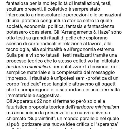
fantasiosa per la molteplicità di installazioni, testi,
sculture presenti. Il collettivo è sempre stato
interessato a rimescolare le percezioni e le sensazioni
di una ipotetica congiuntura storica entro la quale
società, economia, politica, fantasia e fantascienza
potessero coesistere. Gli “Arrangements & Haze” sono
otto testi su grandi ritagli di pelle che esplorano
scenari di corpi radicali in relazione al lavoro, alla
tecnologia, alla spiritualità e all’ergonomia estrema.
Sulla pelle vi sono tatuati i testi realizzati tramite una
processo teorico che lo stesso collettivo ha intitolato
hardcore minimalism
per enfatizzare la tensione tra il
semplice materiale e la complessità del messaggio
impresso. Il risultato è un’ipotesi semi-profetica di un
corpo “radicale” reso tangibile attraverso gli oggetti
che lo compongono e lo supportano in una iperrealtà
immateriale e suggestiva.
Gli Apparatus 22 non si fermano però solo alla
futuristica proposta teorica dell’
hardcore minimalism
ma annunciano la presenza di un nuovo universo
chiamato “Suprainfinit”, un mondo parallelo nel quale
si può ipotizzare una nuova idea critica di “speranza”