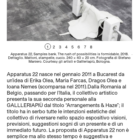
1
2
3
4
5
6
7
8
Appa
Apparatus 22, Samples bank. The rush of possibilities is formidable, 2018.
Dettaglio. Mattoni, stampelle, cuoio. 240 × 40 × 20 cm. Fotografia di Stefano
Maniero. Courtesy gli artisti e Gallleriapiù, Bologna.
Apparatus 22 nasce nel gennaio 2011 a Bucarest da
un’idea di Erika Olea, Maria Farcas, Dragos Olea e
Ioana Nemes (scomparsa nel 2011).
Dalla Romania al
Belgio, passando per l’Italia, il collettivo artistico
presenta la sua seconda personale alla
GALLLERIAPIÙ dal titolo “Arrangements & Haze”; il
titolo ha in serbo tutte le intenzioni estetiche del
collettivo di riversare nello spazio espositivo visioni,
previsioni, suggestioni sogni di un presente e di un
immediato futuro. La proposta di Apparatus 22 non è
semplice ma allo stesso tempo è suggestiva e