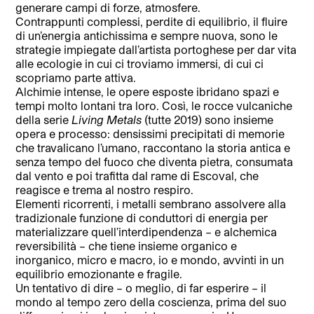
generare campi di forze, atmosfere.
Contrappunti complessi, perdite di equilibrio, il fluire
di un’energia antichissima e sempre nuova, sono le
strategie impiegate dall’artista portoghese per dar vita
alle ecologie in cui ci troviamo immersi, di cui ci
scopriamo parte attiva.
Alchimie intense, le opere esposte ibridano spazi e
tempi molto lontani tra loro. Così, le rocce vulcaniche
della serie
Living Metals
(tutte 2019) sono insieme
opera e processo: densissimi precipitati di memorie
che travalicano l’umano, raccontano la storia antica e
senza tempo del fuoco che diventa pietra, consumata
dal vento e poi trafitta dal rame di Escoval, che
reagisce e trema al nostro respiro.
Elementi ricorrenti, i metalli sembrano assolvere alla
tradizionale funzione di conduttori di energia per
materializzare quell’interdipendenza – e alchemica
reversibilità – che tiene insieme organico e
inorganico, micro e macro, io e mondo, avvinti in un
equilibrio emozionante e fragile.
Un tentativo di dire – o meglio, di far esperire – il
mondo al tempo zero della coscienza, prima del suo