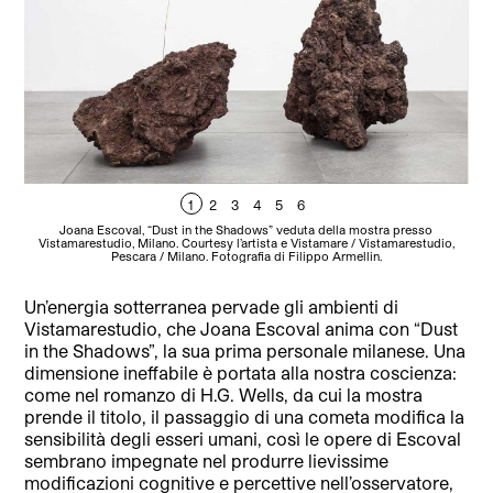
1
2
3
4
5
6
Joana Escoval, “Dust in the Shadows” veduta della mostra presso
Vistamarestudio, Milano. Courtesy l’artista e Vistamare / Vistamarestudio,
V
Pescara / Milano. Fotografia di Filippo Armellin.
Un’energia sotterranea pervade gli ambienti di
Vistamarestudio, che Joana Escoval anima con “Dust
in the Shadows”, la sua prima personale milanese. Una
dimensione ineffabile è portata alla nostra coscienza:
come nel romanzo di H.G. Wells, da cui la mostra
prende il titolo, il passaggio di una cometa modifica la
sensibilità degli esseri umani, così le opere di Escoval
sembrano impegnate nel produrre lievissime
modificazioni cognitive e percettive nell’osservatore,