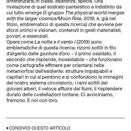
differenziarsi in classi, esistenze, specie. Una
rivelazione di quel sostrato panteistico e indistinto da
cui tutto emerge (il gruppo
The physical world merges
with the larger cosmos/Moon Rise, 2019,
è, già nel
titolo, emblematico di questa ricerca) che avviene per
sforzi onirici e visionari, contenuti in gesti materialisti,
poveri, e essenziali.
Opere come
La notte e il vento
I
(2019) sono
emblematiche di questa ricerca: rizomi sottili in filo
d’argento dalle giunture d’oro – il primo ossidato, il
secondo che risplende, inossidabile – che funzionano
come cartografie effimere per orientarsi nelle
metamorfosi dell’esistente: strutture impalpabili e
capillari in cui si perdono e si confondono le immagini
del nostro sistema circolatorio, i rami sottili dei
giovani alberi, il veloce affluire dei fiumi, il risplendere
dorato delle costellazioni lontane. Ci avviciniamo,
fremono. E noi con loro.
CONDIVIDI QUESTO ARTICOLO