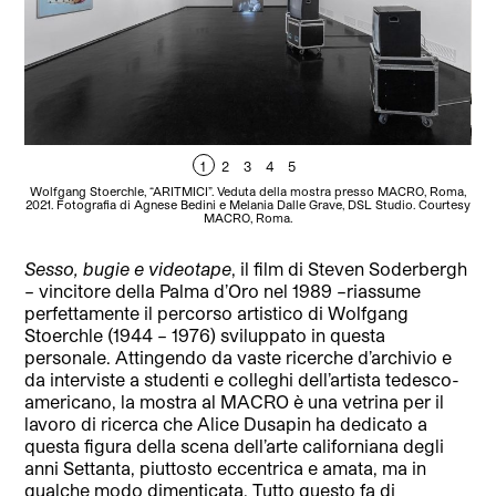
1
2
3
4
5
Wolfgang Stoerchle, “ARITMICI”. Veduta della mostra presso MACRO, Roma,
Wol
2021. Fotografia di Agnese Bedini e Melania Dalle Grave, DSL Studio. Courtesy
2021
MACRO, Roma.
Sesso, bugie e videotape
, il film di Steven Soderbergh
– vincitore della Palma d’Oro nel 1989 –riassume
perfettamente il percorso artistico di Wolfgang
Stoerchle (1944 – 1976) sviluppato in questa
personale. Attingendo da vaste ricerche d’archivio e
da interviste a studenti e colleghi dell’artista tedesco-
americano, la mostra al MACRO è una vetrina per il
lavoro di ricerca che Alice Dusapin ha dedicato a
questa figura della scena dell’arte californiana degli
anni Settanta, piuttosto eccentrica e amata, ma in
qualche modo dimenticata. Tutto questo fa di