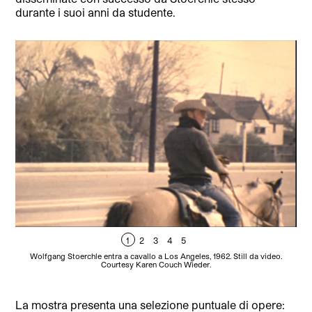
durante i suoi anni da studente.
1
2
3
4
5
Wolfgang Stoerchle entra a cavallo a Los Angeles, 1962. Still da video.
Wol
Courtesy Karen Couch Wieder.
La mostra presenta una selezione puntuale di opere: