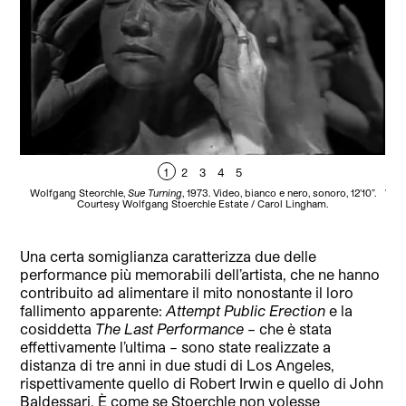
1
2
3
4
5
Wolfgang Steorchle,
Sue Turning
, 1973. Video, bianco e nero, sonoro, 12’10”.
Wol
Courtesy Wolfgang Stoerchle Estate / Carol Lingham.
Una certa somiglianza caratterizza due delle
performance più memorabili dell’artista, che ne hanno
contribuito ad alimentare il mito nonostante il loro
fallimento apparente:
Attempt Public Erection
e la
cosiddetta
The Last Performance
– che è stata
effettivamente l’ultima – sono state realizzate a
distanza di tre anni in due studi di Los Angeles,
rispettivamente quello di Robert Irwin e quello di John
Baldessari. È come se Stoerchle non volesse