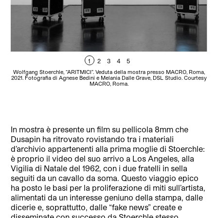
1
2
3
4
5
Wolfgang Stoerchle, “ARITMICI”. Veduta della mostra presso MACRO, Roma,
Wol
2021. Fotografia di Agnese Bedini e Melania Dalle Grave, DSL Studio. Courtesy
2021
MACRO, Roma.
In mostra è presente un film su pellicola 8mm che
Dusapin ha ritrovato rovistando tra i materiali
d’archivio appartenenti alla prima moglie di Stoerchle:
è proprio il video del suo arrivo a Los Angeles, alla
Vigilia di Natale del 1962, con i due fratelli in sella
seguiti da un cavallo da soma. Questo viaggio epico
ha posto le basi per la proliferazione di miti sull’artista,
alimentati da un interesse geniuno della stampa, dalle
dicerie e, soprattutto, dalle “fake news” create e
disseminate con successo da Stoerchle stesso