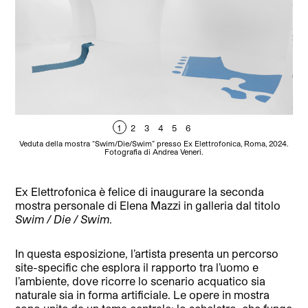
1
2
3
4
5
6
Veduta della mostra “Swim/Die/Swim” presso Ex Elettrofonica, Roma, 2024.
El
Fotografia di Andrea Veneri.
“Sw
Ex Elettrofonica è felice di inaugurare la seconda
mostra personale di Elena Mazzi in galleria dal titolo
Swim / Die / Swim
.
In questa esposizione, l’artista presenta un percorso
site-specific che esplora il rapporto tra l’uomo e
l’ambiente, dove ricorre lo scenario acquatico sia
naturale sia in forma artificiale. Le opere in mostra