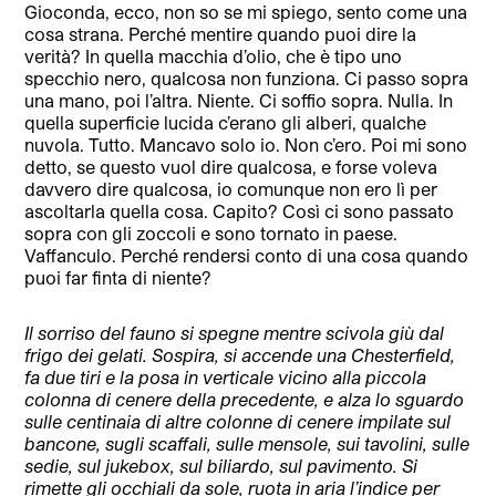
Gioconda, ecco, non so se mi spiego, sento come una
cosa strana. Perché mentire quando puoi dire la
verità? In quella macchia d’olio, che è tipo uno
specchio nero, qualcosa non funziona. Ci passo sopra
una mano, poi l’altra. Niente. Ci soffio sopra. Nulla. In
quella superficie lucida c’erano gli alberi, qualche
nuvola. Tutto. Mancavo solo io. Non c’ero. Poi mi sono
detto, se questo vuol dire qualcosa, e forse voleva
davvero dire qualcosa, io comunque non ero lì per
ascoltarla quella cosa. Capito? Così ci sono passato
sopra con gli zoccoli e sono tornato in paese.
Vaffanculo. Perché rendersi conto di una cosa quando
puoi far finta di niente?
Il sorriso del fauno si spegne mentre scivola giù dal
frigo dei gelati. Sospira, si accende una Chesterfield,
fa due tiri e la posa in verticale vicino alla piccola
colonna di cenere della precedente, e alza lo sguardo
sulle centinaia di altre colonne di cenere impilate sul
bancone, sugli scaffali, sulle mensole, sui tavolini, sulle
sedie, sul jukebox, sul biliardo, sul pavimento. Si
rimette gli occhiali da sole, ruota in aria l’indice per