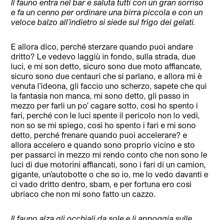
Il fauno entra nel bar e saluta tutti con un gran sorriso
e fa un cenno per ordinare una birra piccola e con un
veloce balzo all’indietro si siede sul frigo dei gelati.
E allora dico, perché sterzare quando puoi andare
dritto? Le vedevo laggiù in fondo, sulla strada, due
luci, e mi son detto, sicuro sono due moto affiancate,
sicuro sono due centauri che si parlano, e allora mi è
venuta l’ideona, gli faccio uno scherzo, sapete che qui
la fantasia non manca, mi sono detto, gli passo in
mezzo per farli un po’ cagare sotto, così ho spento i
fari, perché con le luci spente il pericolo non lo vedi,
non so se mi spiego, così ho spento i fari e mi sono
detto, perché frenare quando puoi accelerare? e
allora accelero e quando sono proprio vicino e sto
per passarci in mezzo mi rendo conto che non sono le
luci di due motorini affiancati, sono i fari di un camion,
gigante, un’autobotte o che so io, me lo vedo davanti e
ci vado dritto dentro, sbam, e per fortuna ero così
ubriaco che non mi sono fatto un cazzo.
Il fauno alza gli occhiali da sole e li appoggia sulle