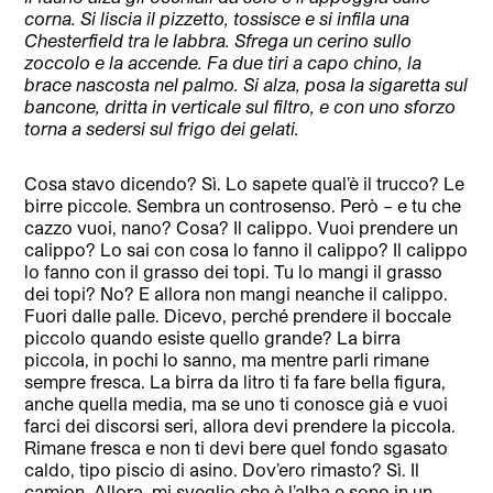
corna. Si liscia il pizzetto, tossisce e si infila una
Chesterfield tra le labbra. Sfrega un cerino sullo
zoccolo e la accende. Fa due tiri a capo chino, la
brace nascosta nel palmo. Si alza, posa la sigaretta sul
bancone, dritta in verticale sul filtro, e con uno sforzo
torna a sedersi sul frigo dei gelati.
Cosa stavo dicendo? Sì. Lo sapete qual’è il trucco? Le
birre piccole. Sembra un controsenso. Però – e tu che
cazzo vuoi, nano? Cosa? Il calippo. Vuoi prendere un
calippo? Lo sai con cosa lo fanno il calippo? Il calippo
lo fanno con il grasso dei topi. Tu lo mangi il grasso
dei topi? No? E allora non mangi neanche il calippo.
Fuori dalle palle. Dicevo, perché prendere il boccale
piccolo quando esiste quello grande? La birra
piccola, in pochi lo sanno, ma mentre parli rimane
sempre fresca. La birra da litro ti fa fare bella figura,
anche quella media, ma se uno ti conosce già e vuoi
farci dei discorsi seri, allora devi prendere la piccola.
Rimane fresca e non ti devi bere quel fondo sgasato
caldo, tipo piscio di asino. Dov’ero rimasto? Sì. Il
camion. Allora, mi sveglio che è l’alba e sono in un