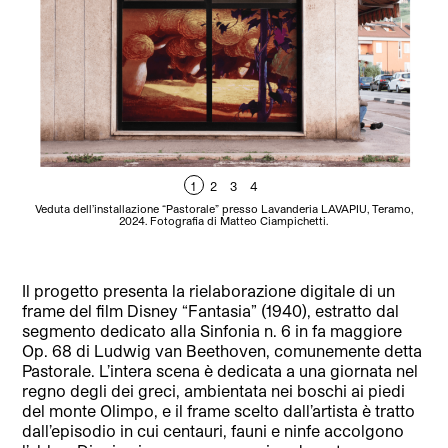
1
2
3
4
Veduta dell’installazione “Pastorale” presso Lavanderia LAVAPIU, Teramo,
Ve
2024. Fotografia di Matteo Ciampichetti.
2024
R
Il progetto presenta la rielaborazione digitale di un
frame del film Disney “Fantasia” (1940), estratto dal
segmento dedicato alla Sinfonia n. 6 in fa maggiore
Op. 68 di Ludwig van Beethoven, comunemente detta
Pastorale. L’intera scena è dedicata a una giornata nel
regno degli dei greci, ambientata nei boschi ai piedi
del monte Olimpo, e il frame scelto dall’artista è tratto
dall’episodio in cui centauri, fauni e ninfe accolgono