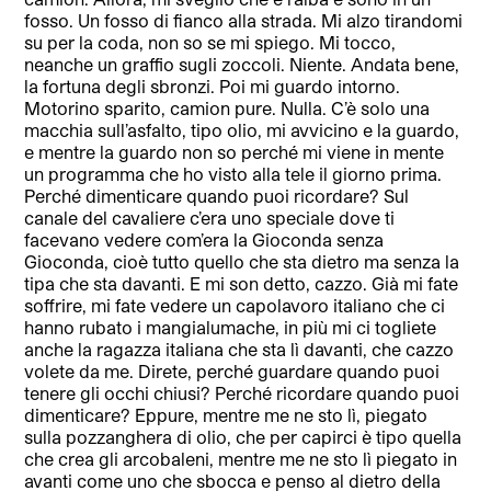
fosso. Un fosso di fianco alla strada. Mi alzo tirandomi
su per la coda, non so se mi spiego. Mi tocco,
neanche un graffio sugli zoccoli. Niente. Andata bene,
la fortuna degli sbronzi. Poi mi guardo intorno.
Motorino sparito, camion pure. Nulla. C’è solo una
macchia sull’asfalto, tipo olio, mi avvicino e la guardo,
e mentre la guardo non so perché mi viene in mente
un programma che ho visto alla tele il giorno prima.
Perché dimenticare quando puoi ricordare? Sul
canale del cavaliere c’era uno speciale dove ti
facevano vedere com’era la Gioconda senza
Gioconda, cioè tutto quello che sta dietro ma senza la
tipa che sta davanti. E mi son detto, cazzo. Già mi fate
soffrire, mi fate vedere un capolavoro italiano che ci
hanno rubato i mangialumache, in più mi ci togliete
anche la ragazza italiana che sta lì davanti, che cazzo
volete da me. Direte, perché guardare quando puoi
tenere gli occhi chiusi? Perché ricordare quando puoi
dimenticare? Eppure, mentre me ne sto lì, piegato
sulla pozzanghera di olio, che per capirci è tipo quella
che crea gli arcobaleni, mentre me ne sto lì piegato in
avanti come uno che sbocca e penso al dietro della