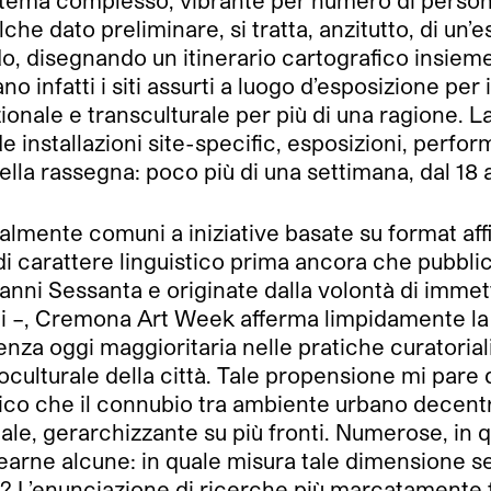
he dato preliminare, si tratta, anzitutto, di un’
o, disegnando un itinerario cartografico insieme 
no infatti i siti assurti a luogo d’esposizione per i
ionale e transculturale per più di una ragione. 
nstallazioni site-specific, esposizioni, performa
della rassegna: poco più di una settimana, dal 18
almente comuni a iniziative basate su format affi
di carattere linguistico prima ancora che pubblico
li anni Sessanta e originate dalla volontà di imm
ati –, Cremona Art Week afferma limpidamente la p
za oggi maggioritaria nelle pratiche curatoriali
cioculturale della città. Tale propensione mi par
itico che il connubio tra ambiente urbano decent
ale, gerarchizzante su più fronti. Numerose, in q
arne alcune: in quale misura tale dimensione se
? L’enunciazione di ricerche più marcatamente fo