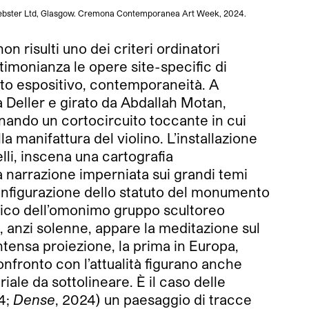
by Webster Ltd, Glasgow. Cremona Contemporanea Art Week, 2024.
 risulti uno dei criteri ordinatori
timonianza le opere site-specific di
sito espositivo, contemporaneità. A
 Deller e girato da Abdallah Motan,
nando un cortocircuito toccante in cui
a manifattura del violino. L’installazione
li, inscena una cartografia
a narrazione imperniata sui grandi temi
configurazione dello statuto del monumento
oico dell’omonimo gruppo scultoreo
, anzi solenne, appare la meditazione sul
ntensa proiezione, la prima in Europa,
onfronto con l’attualità figurano anche
iale da sottolineare. È il caso delle
4;
Dense
, 2024) un paesaggio di tracce