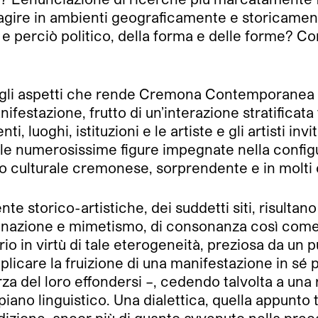
’agire in ambienti geograficamente e storicamente 
to e perciò politico, della forma e delle forme?
degli aspetti che rende Cremona Contemporanea 
ifestazione, frutto di un’interazione stratificata
i, luoghi, istituzioni e le artiste e gli artisti inv
lle numerosissime figure impegnate nella config
io culturale cremonese, sorprendente e in molti c
nte storico-artistiche, dei suddetti siti, risulta
nazione e mimetismo, di consonanza così come 
 in virtù di tale eterogeneità, preziosa da un punt
mplicare la fruizione di una manifestazione in sé
za del loro effondersi –, cedendo talvolta a una
ano linguistico. Una dialettica, quella appunto 
edizione, ancor più di quanto avvenuto nella pre