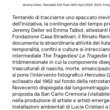
Jeremy Deller,
Ramallah Old Town 30th April 2024
, 2024. Foto
Tentando di tracciarne uno spaccato inevita
dell’iniziativa, la contingenza del tempo p
Jeremy Deller ed Emma Talbot, attestanti la
Fondazione Casa Stradivari, il filmato
Rama
documenta la straordinaria attività del li
temporalità, confini e culture si intreccian
intermediale
The Tragedies/ Le Tragedie
(
tridimensionale in cui la componente diseg
trasculturali di nascita, morte, emancipaz
si pone l’intervento fotografico
Hercules
(
eclissato dal 1962 sul fondo della retrost
Novecento dispiegata dal lungometraggi
proposta da San Carlo Cremona (visitabile s
nella produzione di artiste e artisti emerge
installazioni ambientali di Lucia Cristiani 