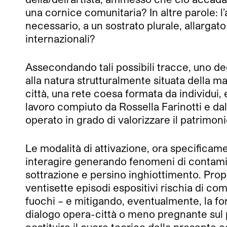
una cornice comunitaria? In altre parole: l
necessario, a un sostrato plurale, allarga
internazionali?
Assecondando tali possibili tracce, uno 
alla natura strutturalmente situata della man
città, una rete coesa formata da individui, ent
lavoro compiuto da Rossella Farinotti e da
operato in grado di valorizzare il patrimon
Le modalità di attivazione, ora specificame
interagire generando fenomeni di contami
sottrazione e persino inghiottimento. Proprio
ventisette episodi espositivi rischia di co
fuochi – e mitigando, eventualmente, la for
dialogo opera-città o meno pregnante sul pi
costituire il cuore teorico della presente 