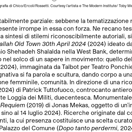
grafia di Chico/Ercoli/Rossetti. Courtesy l’artista e The Modern Institute/ To
bilmente parziale: sebbene la tematizzazione non
resente irrompe in essa con forza. Ne recano tes
 sintesi di stilemi riconoscibilmente autoriali, 
llah Old Town 30th April 2024
(2024) ideato da
utaio Shehadeh Shalalda nella West Bank, determi
o nel solco di un sapere in movimento: quello dell
2024), immaginata da Talbot per Teatro Ponchiel
nativa si fa parola e scultura, dando corpo a un
ione femminile, comunità. In direzione di una ri
2024) di Patrick Tuttofuoco, controcanto antier
ante Loggia dei Militi, duecentesca. Monumentale
o
Requiem
(2019) di Jonas Mekas, oggetto di un’i
ino al 14 luglio 2024). Ricerche originate dal c
nti, la cui presenza costituisce una scelta curator
a Palazzo del Comune (
Dopo tanto perdermi
, 202