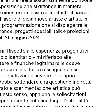
esposizione che si diffonde in maniera
cinestesico, ossia sollecitante il passo e
l lavoro di diciannove artiste e artisti, in
La programmazione che si dispiega tra le
nce, progetti speciali, talk e proiezioni
 al 26 maggio 2024.
ni. Rispetto alle esperienze progenitrici,
 o identitario – mi riferisco alle
ettere e finanche legittimare le coeve
ropria finalità. La rassegna non si
, tematizzando, invece, la propria
e debba sottendere una questione indiretta,
rato e sperimentazione artistica può
uesto senso, appaiono le sollecitazioni
gnatamente pubblica tange l’autorialità
rmali-linguistiche risulta conciliabile con