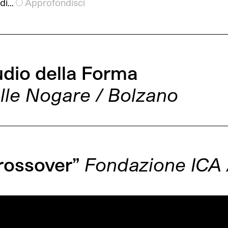
 di…
Approfondisci
dio della Forma
lle Nogare / Bolzano
rossover”
Fondazione ICA 