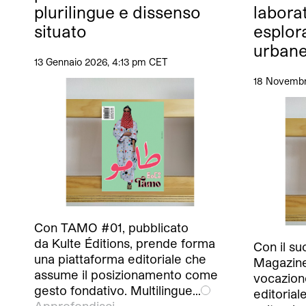
plurilingue e dissenso
labora
situato
esplora
urbane
13 Gennaio 2026, 4:13 pm CET
18 Novembr
Con TAMO #01, pubblicato
da Kulte Éditions, prende forma
Con il s
una piattaforma editoriale che
Magazine
assume il posizionamento come
vocazion
gesto fondativo. Multilingue…
editorial
Approfondisci