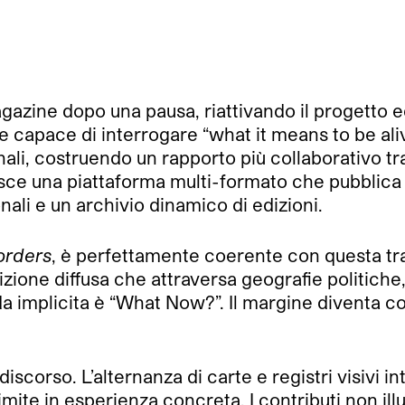
gazine dopo una pausa, riattivando il progetto 
apace di interrogare “what it means to be ali
ali, costruendo un rapporto più collaborativo tr
sce una piattaforma multi-formato che pubblica 
onali e un archivio dinamico di edizioni.
orders
, è perfettamente coerente con questa trai
one diffusa che attraversa geografie politiche, 
 implicita è “What Now?”. Il margine diventa così
l discorso. L’alternanza di carte e registri visivi
limite in esperienza concreta. I contributi non i