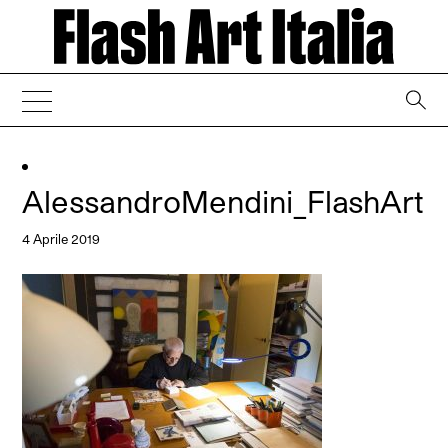
→
AlessandroMendini_FlashArt
4 Aprile 2019