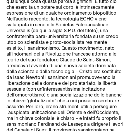
qualunque cosa questa parola significhi. E tutto ciò
che esercita un potere sui corpi è intrinsecamente
espressione di un qualche ordinamento biopolitico.
Nell’audio racconto, la tecnologia ECHO viene
sviluppata in seno alla Societas Paleoacusticae
Universalis (da qui la sigla S.P.U. del titolo), una
confraternita para-universitaria fondata su un credo
utopico scientista e proto-socialista realmente
esistito, il sansimonismo. Questo movimento, nato
all’indomani della Rivoluzione francese attorno alle
teorie del suo fondatore Claude de Saint-Simon,
predicava l’avvento di una nuova società dominata
dalla scienza e dalla tecnologia – Cristo era sostituito
da Isaac Newton! I sansimoniani promuovevano la
liberazione della donna e del proletariato, la libertà
sessuale (con un’interessantissima incitazione
dell’omoerotismo) e una socializzazione delle banche
in chiave “globalizzata” che a noi possono sembrare
assurde. Per loro, erano strumenti utili a perseguire
l’auspicata unificazione dell’Oriente e dell’Occidente,
ma in chiave coloniale, è chiaro – e infatti fu proprio il
sansimoniano Ferdinand de Lesseps a dirigere i lavori
del Canale di Suez. Il movimento sansimoniano ha