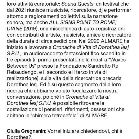
loro attività curatoriale:
Sound Quests
, un festival che
dal 2021 riunisce musicistə, ricercatorə, dj e performer
attorno a ragionamenti collettivi sulla narrazione
sonora, ma anche
ALL SIGNS POINT TO ROME,
DIANE
(2019), una miscellanea di auto-registrazioni
con contributi di artistə, musicistə, amicə e ricercatorə
della durata di circa sedici ore. Nel 2020 ALMARE ha
iniziato a lavorare a
Cronache di Vita di Dorothea Ïesj
S.P.U.
, un audioracconto fantascientifico scandito in
tre episodi (il primo presentato nella mostra “Waves
Between Us” presso la Fondazione Sandretto Re
Rebaudengo, e il secondo e il terzo in via di
realizzazione), sulla vita della ricercatrice precaria
Dorothea Ïesj. Ed è su questo segmento della loro
ricerca che abbiamo voluto focalizzare la nostra
conversazione, poiché in
Cronache di Vita di
Dorothea Ïesj S.P.U.
è possibile ritrovare la
costellazione di pensieri, riferimenti, ossessioni che
abitano la “chimera tetracefala” di ALMARE.
Giulia Gregnanin
: Vorrei iniziare chiedendovi, chi è
Dorothea?