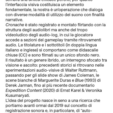
l’interfaccia visiva costituisca un elemento
fondamentale, la nostra è un’operazione che dialoga
con diverse modalità di utilizzo del suono con finalità
narrative.
Cronache
è stato registrato e montato flirtando con la
struttura degli audiolibri ma anche del tropo
videoludico degli audio-log, in cui lə giocatorə
accede a sezioni del gameplay tramite ritrovamenti
audio. Le titolature e i sottotitoli (in doppia lingua
italiano e inglese) si comportano come didascalie
chiuse (CC) e sono filmati su un unico sfondo nero.
Il risultato è un genere ibrido, un interregno sfocato tra
visione e ascolto: precedenti storici si ritrovano nelle
sperimentazioni audio-visive di Walter Ruttmann,
passando per gli slide show di James Coleman, le
scene bianche di Marguerite Duras e
Blue
(1993) di
Derek Jarman, fino al più recente documentario
Expedition Content
(2020) di Ernst Karel & Veronika
Kusumaryati.
L’idea del progetto nasce in seno a una ricerca che
portiamo avanti ormai dal 2019 sul concetto di
registrazione sonora e, in particolare, di “auto-