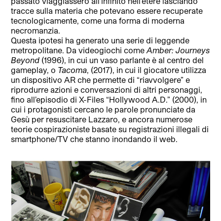
passato viaggiassero all’infinito nell’etere lasciando
tracce sulla materia che potevano essere recuperate
tecnologicamente, come una forma di moderna
necromanzia.
Questa ipotesi ha generato una serie di leggende
metropolitane. Da videogiochi come
Amber: Journeys
Beyond
(1996), in cui un vaso parlante è al centro del
gameplay, o
Tacoma
, (2017), in cui il giocatore utilizza
un dispositivo AR che permette di “riavvolgere” e
riprodurre azioni e conversazioni di altri personaggi,
fino all’episodio di X-Files “Hollywood A.D.” (2000), in
cui i protagonisti cercano le parole pronunciate da
Gesù per resuscitare Lazzaro, e ancora numerose
teorie cospirazioniste basate su registrazioni illegali di
smartphone/TV che stanno inondando il web.