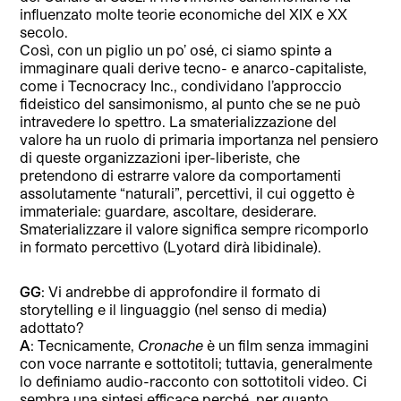
influenzato molte teorie economiche del XIX e XX
secolo.
Così, con un piglio un po’ osé, ci siamo spintə a
immaginare quali derive tecno- e anarco-capitaliste,
come i Tecnocracy Inc., condividano l’approccio
fideistico del sansimonismo, al punto che se ne può
intravedere lo spettro. La smaterializzazione del
valore ha un ruolo di primaria importanza nel pensiero
di queste organizzazioni iper-liberiste, che
pretendono di estrarre valore da comportamenti
assolutamente “naturali”, percettivi, il cui oggetto è
immateriale: guardare, ascoltare, desiderare.
Smaterializzare il valore significa sempre ricomporlo
in formato percettivo (Lyotard dirà libidinale).
GG
: Vi andrebbe di approfondire il formato di
storytelling e il linguaggio (nel senso di media)
adottato?
A
: Tecnicamente,
Cronache
è un film senza immagini
con voce narrante e sottotitoli; tuttavia, generalmente
lo definiamo audio-racconto con sottotitoli video. Ci
sembra una sintesi efficace perché, per quanto