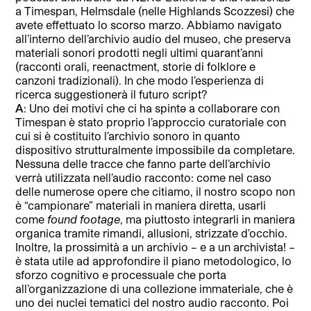
a Timespan, Helmsdale (nelle Highlands Scozzesi) che
avete effettuato lo scorso marzo. Abbiamo navigato
all’interno dell’archivio audio del museo, che preserva
materiali sonori prodotti negli ultimi quarant’anni
(racconti orali, reenactment, storie di folklore e
canzoni tradizionali). In che modo l’esperienza di
ricerca suggestionerà il futuro script?
A
: Uno dei motivi che ci ha spintə a collaborare con
Timespan è stato proprio l’approccio curatoriale con
cui si è costituito l’archivio sonoro in quanto
dispositivo strutturalmente impossibile da completare.
Nessuna delle tracce che fanno parte dell’archivio
verrà utilizzata nell’audio racconto: come nel caso
delle numerose opere che citiamo, il nostro scopo non
è “campionare” materiali in maniera diretta, usarli
come
found footage
, ma piuttosto integrarli in maniera
organica tramite rimandi, allusioni, strizzate d’occhio.
Inoltre, la prossimità a un archivio – e a un archivista! –
è stata utile ad approfondire il piano metodologico, lo
sforzo cognitivo e processuale che porta
all’organizzazione di una collezione immateriale, che è
uno dei nuclei tematici del nostro audio racconto. Poi