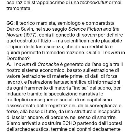
aspirazioni strappalacrime di una
technokultur
ormai
tramontata.
GG
: Il teorico marxista, semiologo e comparatista
Darko Suvin, nel suo saggio
Science Fiction and the
Novum
(1977), conia il concetto di
novum
per definire
quel costrutto fittizio – ma scientificamente plausibile
– tipico della fantascienza, che dona credibilità e
quindi permette l’immedesimazione. Qual è il
novum
in
Dorothea?
A
: Il
novum
di
Cronache
è generato dall’analogia tra il
nostro sistema economico, basato sull’estrazione di
valore (estrazione di materie prime, di dati, di forza
lavoro), e l’estrazione fantascientifica di informazioni
da ogni frammento di materia “incisa” dal suono, per
indagare tramite la speculazione narrativa le
molteplici conseguenze sociali di un capitalismo
ossessionato dalle registrazioni, dalla sorveglianza e
forse, alla base di tutto, da una strutturale incapacità
di lasciar andare, di perdere, nel senso di smarrire.
Siamo arrivati a costruire ECHO partendo dall’ipotesi
dell’archeoacustica, termine dai confini decisamente