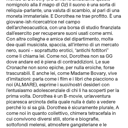
nomignolo alla
Il mago di Oz
) il suono è una sorta di
reliquia-parlante, una valuta di scambio, al pari di una
moneta immateriale. E Dorothea ne trae profitto. È una
giovane-ish ricercatrice nel campo
dell’archeoacustica, con una borsa di studio finanziata
dall’esercito per recuperare suoni usati come armi.
Con altrə colleghə e amicə del dipartimento, moltə
deə quali musicistə, spaccia, all’interno di un mercato
nero, suoni – soprattutto erotici, “antichi fottitori”
come li chiama lei. Come noi, Dorothea non sa GG
dove andare ed è piena di contraddizioni. Le sue
Cronache
non sono epiche, per nulla eroiche, forse
trascurabili. E anche lei, come Madame Bovary, vive
d’imitazioni: parla come i film e i libri che piacciono a
noi (ALMARE), esprime i suoi/nostri desideri con
l’entusiasmo adolescenziale di chi li ha scoperti per la
prima volta. Dorothea è un B-movie, un’avventura
picaresca arcinota della quale nulla è dato a vedere
perché lo si sa già. Dorothea è sicuramente plurale, A
come noi in quanto collettivo, chimera tetracefala in
cui convivono diversi stili, storie e biografie,
sottofondi melensi, atmosfere gangsteriane e le