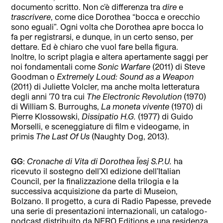
documento scritto. Non c’è differenza tra
dire
e
trascrivere
, come dice Dorothea “bocca e orecchio
sono eguali”. Ogni volta che Dorothea apre bocca lo
fa per registrarsi, e dunque, in un certo senso, per
dettare. Ed è chiaro che vuol fare bella figura.
Inoltre, lo script plagia e altera apertamente saggi per
noi fondamentali come
Sonic Warfare
(2011) di Steve
Goodman o
Extremely Loud: Sound as a Weapon
(2011) di Juliette Volcler, ma anche molta letteratura
degli anni ’70 tra cui
The Electronic Revolution
(1970)
di William S. Burroughs,
La moneta vivente
(1970) di
Pierre Klossowski,
Dissipatio H.G.
(1977) di Guido
Morselli, e sceneggiature di film e videogame, in
primis
The Last Of Us
(Naughty Dog, 2013).
GG
:
Cronache di Vita di Dorothea Ïesj S.P.U.
ha
ricevuto il sostegno dell’XI edizione dell’Italian
Council, per la finalizzazione della trilogia e la
successiva acquisizione da parte di Museion,
Bolzano. Il progetto, a cura di Radio Papesse, prevede
una serie di presentazioni internazionali, un catalogo-
podcast distribuito da NERO Editions e una residenza