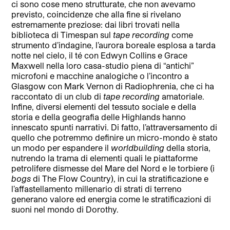
ci sono cose meno strutturate, che non avevamo
previsto, coincidenze che alla fine si rivelano
estremamente preziose: dai libri trovati nella
biblioteca di Timespan sul
tape recording
come
strumento d’indagine, l’aurora boreale esplosa a tarda
notte nel cielo, il té con Edwyn Collins e Grace
Maxwell nella loro casa-studio piena di “antichi”
microfoni e macchine analogiche o l’incontro a
Glasgow con Mark Vernon di Radiophrenia, che ci ha
raccontato di un club di
tape recording
amatoriale.
Infine, diversi elementi del tessuto sociale e della
storia e della geografia delle Highlands hanno
innescato spunti narrativi. Di fatto, l’attraversamento di
quello che potremmo definire un micro-mondo è stato
un modo per espandere il
worldbuilding
della storia,
nutrendo la trama di elementi quali le piattaforme
petrolifere dismesse del Mare del Nord e le torbiere (i
bogs
di The Flow Country), in cui la stratificazione e
l’affastellamento millenario di strati di terreno
generano valore ed energia come le stratificazioni di
suoni nel mondo di Dorothy.