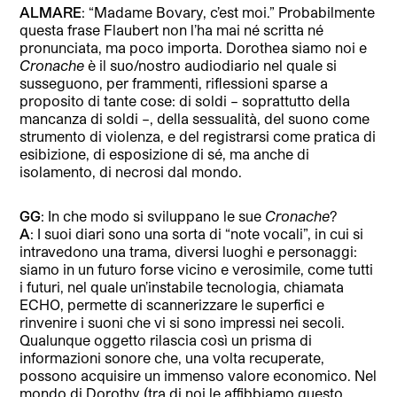
ALMARE
: “Madame Bovary, c’est moi.” Probabilmente
questa frase Flaubert non l’ha mai né scritta né
pronunciata, ma poco importa. Dorothea siamo noi e
Cronache
è il suo/nostro audiodiario nel quale si
susseguono, per frammenti, riflessioni sparse a
proposito di tante cose: di soldi – soprattutto della
mancanza di soldi –, della sessualità, del suono come
strumento di violenza, e del registrarsi come pratica di
esibizione, di esposizione di sé, ma anche di
isolamento, di necrosi dal mondo.
GG
: In che modo si sviluppano le sue
Cronache
?
A
: I suoi diari sono una sorta di “note vocali”, in cui si
intravedono una trama, diversi luoghi e personaggi:
siamo in un futuro forse vicino e verosimile, come tutti
i futuri, nel quale un’instabile tecnologia, chiamata
ECHO, permette di scannerizzare le superfici e
rinvenire i suoni che vi si sono impressi nei secoli.
Qualunque oggetto rilascia così un prisma di
informazioni sonore che, una volta recuperate,
possono acquisire un immenso valore economico. Nel
mondo di Dorothy (tra di noi le affibbiamo questo