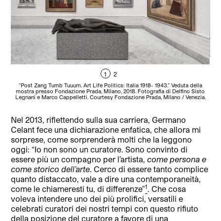
1
2
“Post Zang Tumb Tuuum. Art Life Politics: Italia 1918- 1943.” Veduta della
“
mostra presso Fondazione Prada, Milano, 2018. Fotografia di Delfino Sisto
mo
Legnani e Marco Cappelletti. Courtesy Fondazione Prada, Milano / Venezia.
Le
Nel 2013, riflettendo sulla sua carriera, Germano
Celant fece una dichiarazione enfatica, che allora mi
sorprese, come sorprenderà molti che la leggono
oggi: “Io non sono un curatore. Sono convinto di
essere più un compagno per l’artista,
come persona e
come storico dell’arte
. Cerco di essere tanto complice
quanto distaccato, vale a dire una contemporaneità,
1
come le chiameresti tu, di differenze”
. Che cosa
voleva intendere uno dei più prolifici, versatili e
celebrati curatori dei nostri tempi con questo rifiuto
della posizione del curatore a favore di una