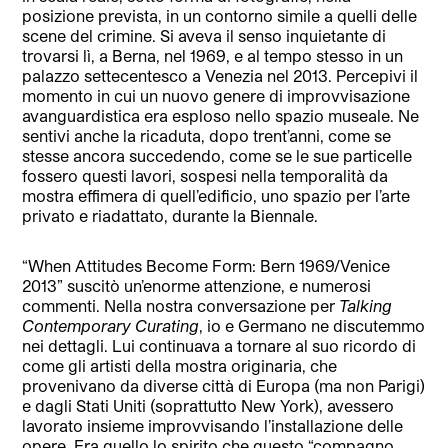
posizione prevista, in un contorno simile a quelli delle
scene del crimine. Si aveva il senso inquietante di
trovarsi lì, a Berna, nel 1969, e al tempo stesso in un
palazzo settecentesco a Venezia nel 2013. Percepivi il
momento in cui un nuovo genere di improvvisazione
avanguardistica era esploso nello spazio museale. Ne
sentivi anche la ricaduta, dopo trent’anni, come se
stesse ancora succedendo, come se le sue particelle
fossero questi lavori, sospesi nella temporalità da
mostra effimera di quell’edificio, uno spazio per l’arte
privato e riadattato, durante la Biennale.
“When Attitudes Become Form: Bern 1969/Venice
2013” suscitò un’enorme attenzione, e numerosi
commenti. Nella nostra conversazione per
Talking
Contemporary Curating
, io e Germano ne discutemmo
nei dettagli. Lui continuava a tornare al suo ricordo di
come gli artisti della mostra originaria, che
provenivano da diverse città di Europa (ma non Parigi)
e dagli Stati Uniti (soprattutto New York), avessero
lavorato insieme improvvisando l’installazione delle
opere. Era quello lo spirito che questo “compagno