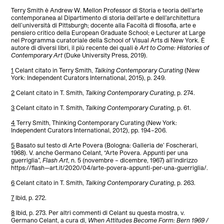
Terry Smith è Andrew W. Mellon Professor di Storia e teoria dell’arte
contemporanea al Dipartimento di storia dell’arte e dell’architettura
dell’università di Pittsburgh; docente alla Facoltà di filosofia, arte e
pensiero critico della European Graduate School; e Lecturer at Large
nel Programma curatoriale della School of Visual Arts di New York. È
autore di diversi libri, il più recente dei quali è
Art to Come: Histories of
Contemporary Art
(Duke University Press, 2019).
1
Celant citato in Terry Smith,
Talking Contemporary Curating
(New
York: Independent Curators International, 2015), p. 249.
2
Celant citato in T. Smith,
Talking Contemporary Curating
, p. 274.
3
Celant citato in T. Smith,
Talking Contemporary Curating
, p. 61.
4
Terry Smith, Thinking Contemporary Curating (New York:
Independent Curators International, 2012), pp. 194–206.
5
Basato sul testo di Arte Povera (Bologna: Galleria de’ Foscherari,
1968). V. anche Germano Celant, “Arte Povera. Appunti per una
guerriglia”,
Flash Art
, n. 5 (novembre – dicembre, 1967) all’indirizzo
https://flash—art.it/2020/04/arte-povera-appunti-per-una-guerriglia/.
6
Celant citato in T. Smith,
Talking Contemporary Curating
, p. 263.
7
Ibid, p. 272.
8
Ibid, p. 273. Per altri commenti di Celant su questa mostra, v.
Germano Celant, a cura di,
When Attitudes Become Form: Bern 1969 /