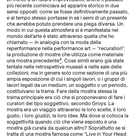
più recente cominciava ad apparire storico in due
sensi opposti: come se fosse definitivamente passato,
e al tempo stesso portasse in sé i semi di un presente
che avrebbe potuto prendere una piega diversa. Un
modo in cui questa atmosfera si è manifestata nel
mondo dell’arte è stato attraverso quella che ho
chiamato — in analogia con la moda della
reperformance
nella performance art — “recuration”:
la produzione di mostre che utilizza come materiale
4
una mostra precedente
. Cose simili erano già state
tentate nelle retrospettive museali e nelle sale delle
collezioni, ma in genere solo come sezione di una più
ampia esposizione di cui i singoli lavori, o i gruppi di
lavori legati da un medium, un soggetto o un periodo,
costituivano la trama. Fare della mostra stessa la
trama principale era ciò che si proponevano di fare i
curatori del tipo soggettivo, secondo Groys. La
mostra era un viaggio attraverso le loro scelte, il loro
gusto, i loro giudizi, le loro idee. Ma dove si colloca la
soggettività quando ciò che viene esposto è una
mostra già curata da qualcun altro? Soprattutto se si
tratta di una mostra famosa come “Live in Your Head: