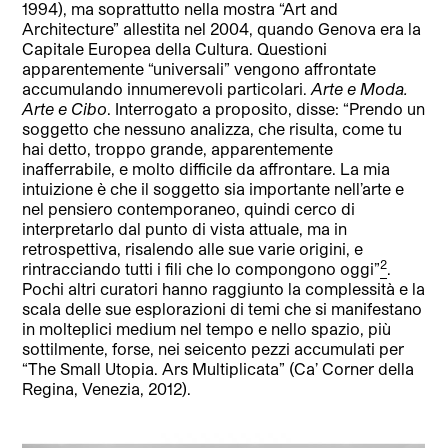
1994), ma soprattutto nella mostra “Art and
Architecture” allestita nel 2004, quando Genova era la
Capitale Europea della Cultura. Questioni
apparentemente “universali” vengono affrontate
accumulando innumerevoli particolari.
Arte e Moda.
Arte e Cibo
. Interrogato a proposito, disse: “Prendo un
soggetto che nessuno analizza, che risulta, come tu
hai detto, troppo grande, apparentemente
inafferrabile, e molto difficile da affrontare. La mia
intuizione è che il soggetto sia importante nell’arte e
nel pensiero contemporaneo, quindi cerco di
interpretarlo dal punto di vista attuale, ma in
retrospettiva, risalendo alle sue varie origini, e
2
rintracciando tutti i fili che lo compongono oggi”
.
Pochi altri curatori hanno raggiunto la complessità e la
scala delle sue esplorazioni di temi che si manifestano
in molteplici medium nel tempo e nello spazio, più
sottilmente, forse, nei seicento pezzi accumulati per
“The Small Utopia. Ars Multiplicata” (Ca’ Corner della
Regina, Venezia, 2012).