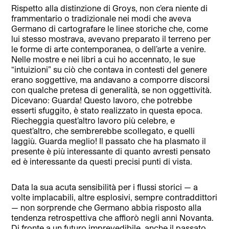
Rispetto alla distinzione di Groys, non c’era niente di
frammentario o tradizionale nei modi che aveva
Germano di cartografare le linee storiche che, come
lui stesso mostrava, avevano preparato il terreno per
le forme di arte contemporanea, o dell’arte a venire.
Nelle mostre e nei libri a cui ho accennato, le sue
“intuizioni” su ciò che contava in contesti del genere
erano soggettive, ma andavano a comporre discorsi
con qualche pretesa di generalità, se non oggettività.
Dicevano: Guarda! Questo lavoro, che potrebbe
esserti sfuggito, è stato realizzato in questa epoca.
Riecheggia quest’altro lavoro più celebre, e
quest’altro, che sembrerebbe scollegato, e quelli
laggiù. Guarda meglio! Il passato che ha plasmato il
presente è più interessante di quanto avresti pensato
ed è interessante da questi precisi punti di vista.
Data la sua acuta sensibilità per i flussi storici — a
volte implacabili, altre esplosivi, sempre contraddittori
— non sorprende che Germano abbia risposto alla
tendenza retrospettiva che affiorò negli anni Novanta.
Di fronte a un futuro imprevedibile, anche il passato