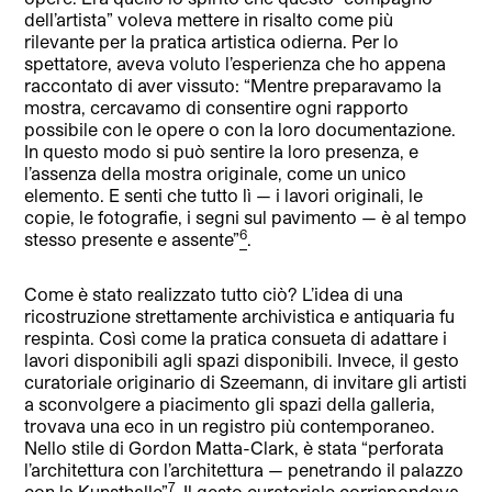
dell’artista” voleva mettere in risalto come più
rilevante per la pratica artistica odierna. Per lo
spettatore, aveva voluto l’esperienza che ho appena
raccontato di aver vissuto: “Mentre preparavamo la
mostra, cercavamo di consentire ogni rapporto
possibile con le opere o con la loro documentazione.
In questo modo si può sentire la loro presenza, e
l’assenza della mostra originale, come un unico
elemento. E senti che tutto lì — i lavori originali, le
copie, le fotografie, i segni sul pavimento — è al tempo
6
stesso presente e assente”
.
Come è stato realizzato tutto ciò? L’idea di una
ricostruzione strettamente archivistica e antiquaria fu
respinta. Così come la pratica consueta di adattare i
lavori disponibili agli spazi disponibili. Invece, il gesto
curatoriale originario di Szeemann, di invitare gli artisti
a sconvolgere a piacimento gli spazi della galleria,
trovava una eco in un registro più contemporaneo.
Nello stile di Gordon Matta-Clark, è stata “perforata
l’architettura con l’architettura — penetrando il palazzo
7
con la Kunsthalle”
. Il gesto curatoriale corrispondeva