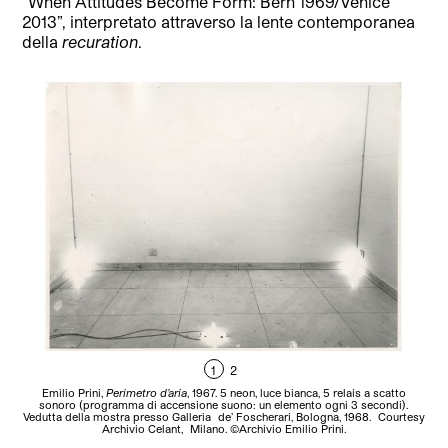
“When Attitudes Become Form: Bern 1969/Venice
2013”, interpretato attraverso la lente contemporanea
della
recuration
.
1
2
Emilio Prini,
Perimetro d’aria
, 1967. 5 neon, luce bianca, 5 relais a scatto
L
sonoro (programma di accensione suono: un elemento ogni 3 secondi).
Vedutta della mostra presso Galleria de’ Foscherari, Bologna, 1968. Courtesy
Archivio Celant, Milano. ©Archivio Emilio Prini.