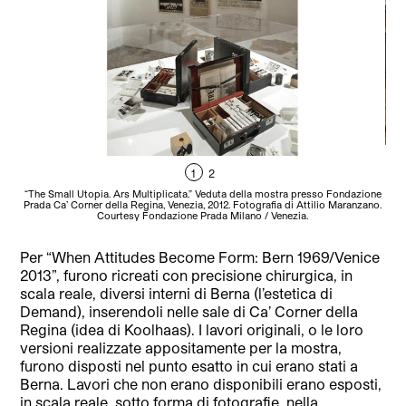
1
2
“The Small Utopia. Ars Multiplicata.” Veduta della mostra presso Fondazione
“Th
Prada Ca’ Corner della Regina, Venezia, 2012. Fotografia di Attilio Maranzano.
Pra
Courtesy Fondazione Prada Milano / Venezia.
Per “When Attitudes Become Form: Bern 1969/Venice
2013”, furono ricreati con precisione chirurgica, in
scala reale, diversi interni di Berna (l’estetica di
Demand), inserendoli nelle sale di Ca’ Corner della
Regina (idea di Koolhaas). I lavori originali, o le loro
versioni realizzate appositamente per la mostra,
furono disposti nel punto esatto in cui erano stati a
Berna. Lavori che non erano disponibili erano esposti,
in scala reale, sotto forma di fotografie, nella