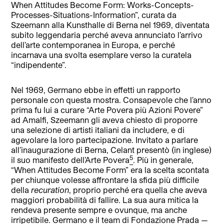
When Attitudes Become Form: Works-Concepts-
Processes-Situations-Information”, curata da
Szeemann alla Kunsthalle di Berna nel 1969, diventata
subito leggendaria perché aveva annunciato l’arrivo
dell’arte contemporanea in Europa, e perché
incarnava una svolta esemplare verso la curatela
“indipendente”.
Nel 1969, Germano ebbe in effetti un rapporto
personale con questa mostra. Consapevole che l’anno
prima fu lui a curare “Arte Povera più Azioni Povere”
ad Amalfi, Szeemann gli aveva chiesto di proporre
una selezione di artisti italiani da includere, e di
agevolare la loro partecipazione. Invitato a parlare
all’inaugurazione di Berna, Celant presentò (in inglese)
5
il suo manifesto dell’Arte Povera
. Più in generale,
“When Attitudes Become Form” era la scelta scontata
per chiunque volesse affrontare la sfida più difficile
della
recuration
, proprio perché era quella che aveva
maggiori probabilità di fallire. La sua aura mitica la
rendeva presente sempre e ovunque, ma anche
irripetibile. Germano e il team di Fondazione Prada —