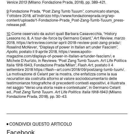
Venice 2013
(Milano: Fondazione Prada, 2018), pp. 389-421.
9
Fondazione Prada, “Post Zang Tumb Tuuum”, comunicato stampa,
1°ottobre 2018, all’indirizzo http://www.fondazioneprada.org/wp-
content/uploads/1-Fondazione-Prada_Post-Zang-Tumb-Tuuum_press-
release.pdf.
10
Come osservato da autori quali Barbara Casavecchia, “History
Lessons no. 8, A tour-de-force by Germano Celant,”
Art Review
, marzo
2018, https://artreview.com/ar-april-2018-review-post-zang-prada/;
Rosalind McKever, “Displays of power in Italian art under Fascism”,
Apollo
, postato il 9 aprile 2018, https://www.apollo-
magazine.com/displays-of-power-in-italian-artunder-fascism/; e
Michele D’Aurizio, in Reviews: “Post Zang Tumb Tuuum. Art Life Politics:
Italia 1918-1943, Fondazione Prada/Milan”,
Flash Art
, postato il 4
settembre 2018 https://flash—art.com/2018/09/postzang-tumb-tuum/.
La motivazione di Celant per la mostra, che enfatizza come la sua
recuration
sia costruita attorno al valore sociodocumentario delle
testimonianze fotografiche di precedenti contesti espositivi, è illustrata
nel saggio “Verso una storia reale e contestuale”, in Germano Celant
ed.,
Post Zang Tumb Tuuum. Art Life Politics: Italia 1918-1943
(Milano:
Fondazione Prada, 2018), pp. 30-43.
CONDIVIDI QUESTO ARTICOLO
Facebook