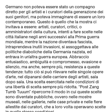
Germano non poteva essere stato un compagno
diretto per gli artisti e i curatori della generazione dei
suoi genitori, ma poteva immaginare di essere un loro
contemporaneo. Questo è quello che la mostra ci
invitava a essere: artisti, curatori, critici, o
amministratori della cultura, intenti a fare scelte nelle
città italiane negli anni successivi alla Prima guerra
mondiale, mentre la nazione diventava fascista,
intraprendeva inutili invasioni, si assoggettava alle
politiche diaboliche della Germania nazista, ed
entrava in un’altra guerra europea. Abbraccio
entusiastico, ambiguità e compromesso, evasione e
silenzio, ma anche, sempre più, resistenza a queste
tendenze: tutto ciò si può rilevare nelle singole opere
d’arte, nel dipanarsi delle carriere degli artisti, sala
dopo sala. Una scelta esercitata nelle condizioni di
una libertà di scelta sempre più ridotta. “Post Zang
Tumb Tuuum” ripercorre il modo in cui queste scelte
sono diventate pubbliche, ovvero nelle mostre
museali, nelle gallerie, nelle case private e nelle fiere
allestite dai curatori, che a loro volta operavano scelte
in quelle stesse condizioni.