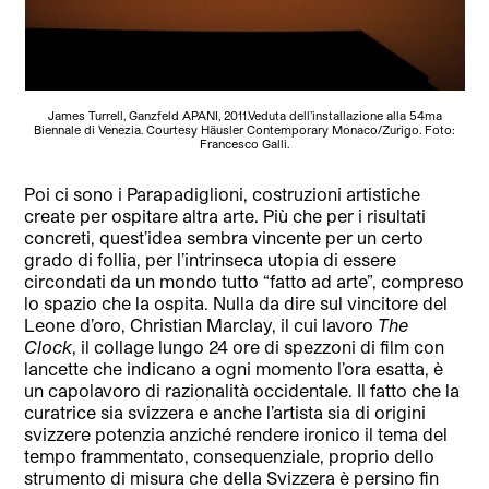
James Turrell, Ganzfeld APANI, 2011.Veduta dell’installazione alla 54ma
Biennale di Venezia. Courtesy Häusler Contemporary Monaco/Zurigo. Foto:
Francesco Galli.
Poi ci sono i Parapadiglioni, costruzioni artistiche
create per ospitare altra arte. Più che per i risultati
concreti, quest’idea sembra vincente per un certo
grado di follia, per l’intrinseca utopia di essere
circondati da un mondo tutto “fatto ad arte”, compreso
lo spazio che la ospita. Nulla da dire sul vincitore del
Leone d’oro, Christian Marclay, il cui lavoro
The
Clock
, il collage lungo 24 ore di spezzoni di film con
lancette che indicano a ogni momento l’ora esatta, è
un capolavoro di razionalità occidentale. Il fatto che la
curatrice sia svizzera e anche l’artista sia di origini
svizzere potenzia anziché rendere ironico il tema del
tempo frammentato, consequenziale, proprio dello
strumento di misura che della Svizzera è persino fin