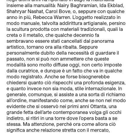
insieme alla manualità: Nairy Baghramian, Ida Ekblad,
Shahryar Nashat, Carol Bove, o, seppure con qualche
anno in più, Rebecca Warren. L’oggetto realizzato in
modo manuale, talvolta addirittura artigianale, persino
la scultura prodotta con materiali tradizionali, quali la
creta o il metallo, che qualche decennio fa
sembravano essere stati cancellati dal panorama
artistico, tornano ora alla ribalta. Seppure
personalmente dubito della necessità di guardare il
passato, non si può non ammettere che queste
modalità sono molto diffuse oggi, non certo imposte
dalla curatrice, e dunque è un fatto che va in qualche
modo registrato. Anche se forse bisognerebbe
chiedersi quanto ciò rispecchi una profonda esigenza,
e quanto invece non sia moda, stile internazionale. In
generale, comunque, si assiste a una sorta di richiamo
all’ordine, manifestando come, anche se non nel modo
evidente che si osservò nei primi anni Ottanta, una
grande fetta dell’arte contemporanea volga gli occhi
indietro, si ritiri in una torre dove l’opera basta a se
stessa. Ma attenzione, perché ora come allora ciò
significa anche relazione stretta con il mercato,