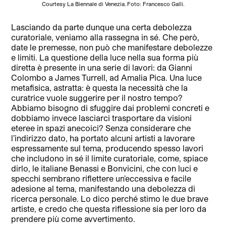
Courtesy La Biennale di Venezia. Foto: Francesco Galli.
Lasciando da parte dunque una certa debolezza
curatoriale, veniamo alla rassegna in sé. Che però,
date le premesse, non può che manifestare debolezze
e limiti. La questione della luce nella sua forma più
diretta è presente in una serie di lavori: da Gianni
Colombo a James Turrell, ad Amalia Pica. Una luce
metafisica, astratta: è questa la necessità che la
curatrice vuole suggerire per il nostro tempo?
Abbiamo bisogno di sfuggire dai problemi concreti e
dobbiamo invece lasciarci trasportare da visioni
eteree in spazi anecoici? Senza considerare che
l’indirizzo dato, ha portato alcuni artisti a lavorare
espressamente sul tema, producendo spesso lavori
che includono in sé il limite curatoriale, come, spiace
dirlo, le italiane Benassi e Bonvicini, che con luci e
specchi sembrano riflettere un’eccessiva e facile
adesione al tema, manifestando una debolezza di
ricerca personale. Lo dico perché stimo le due brave
artiste, e credo che questa riflessione sia per loro da
prendere più come avvertimento.