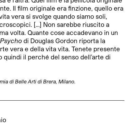
e l’altra. Quel film e la pellicola originale
e. Il film originale era finzione, quello era
 vita vera si svolge quando siamo soli,
icroscopici. […] Non sarebbe riuscito a
a prima volta. Quante cose accadevano in un
 Psycho
di Douglas Gordon riporta la
’arte vera e della vita vita. Tenete presente
o quindi il perché del senso dell’arte di
ia di Belle Arti di Brera, Milano.
nio