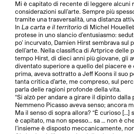
Mi è capitato di recente di leggere alcuni
considerazioni sull’arte. Sempre più spess
tramite una trasversalità, una distanza atti
In
La carta e il territorio
di Michel Houellebe
protese in uno slancio d’entusiasmo: seduto
po’ incurvato, Damien Hirst sembrava sul p
dell’arte. Nella classifica di Artprice del
tempo Hirst, di dieci anni più giovane, gli 
diventato superiore a quello del piacere e
prima, aveva sottratto a Jeff Koons il suo 
tanta critica d’arte, me compreso, sul perc
parla delle ragioni profonde della vita.
“Si alzò per andare a girare il dipinto dal
Nemmeno Picasso aveva senso; ancora meno
Ma il senso di sopra allora? “È curioso […]
è capitato, ma non spesso… sa … non è che 
l’insieme è disposto meccanicamente, non c