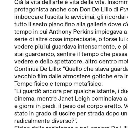
Già la vita dell’arte è vita della vita. Insom
protagonista anche con Don De Lillo di
Pu
imboccare l’uscita lo avvicinai, gli ricorda
tutto il sesto piano fino alla galleria dove
tempo in cui Anthony Perkins impiegava a gi
serie di altre cose imprecisate, o forse lu
vedere più lui guardava intensamente, e pi
stai guardando, sentire il tempo che passa,
vedere e dello spettatore, altro centro mo
Continua De Lillo: “Quello che stava guard
vecchio film dalle atmosfere gotiche era i
Tempo fisico e tempo metafisico.
“Li guardò ancora per qualche istante, i du
cinema, mentre Janet Leigh cominciava a s
e giorni in piedi, il peso del corpo eretto
stato in grado di uscire per strada dopo un
radicalmente diverso?”.