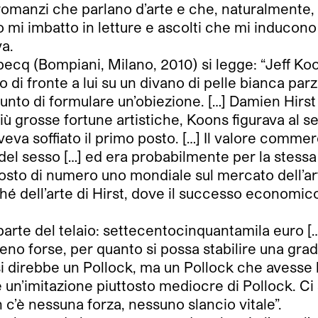
 romanzi che parlano d’arte e che, naturalmente,
o mi imbatto in letture e ascolti che mi inducon
va.
cq (Bompiani, Milano, 2010) si legge: “Jeff Koon
 di fronte a lui su un divano di pelle bianca parz
unto di formulare un’obiezione. […] Damien Hirst
le più grosse fortune artistiche, Koons figurava 
aveva soffiato il primo posto. […] Il valore comme
 del sesso […] ed era probabilmente per la stess
posto di numero uno mondiale sul mercato dell’art
hé dell’arte di Hirst, dove il successo economico
la parte del telaio: settecentocinquantamila euro
 forse, per quanto si possa stabilire una gradu
 si direbbe un Pollock, ma un Pollock che avesse
un’imitazione piuttosto mediocre di Pollock. Ci 
’è nessuna forza, nessuno slancio vitale”.