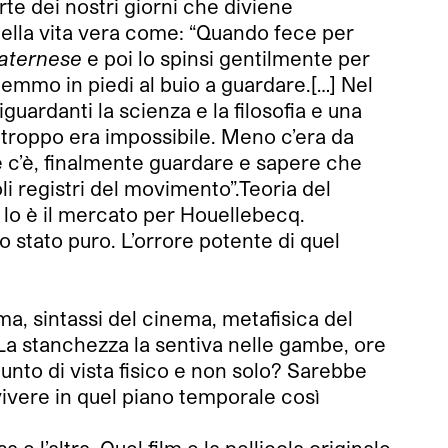
arte dei nostri giorni che diviene
 della vita vera come: “Quando fece per
aternese
e poi lo spinsi gentilmente per
anemmo in piedi al buio a guardare.[…] Nel
uardanti la scienza e la filosofia e una
e troppo era impossibile. Meno c’era da
e c’è, finalmente guardare e sapere che
i registri del movimento”.Teoria del
 lo è il mercato per Houellebecq.
 stato puro. L’orrore potente di quel
ma, sintassi del cinema, metafisica del
La stanchezza la sentiva nelle gambe, ore
punto di vista fisico e non solo? Sarebbe
vivere in quel piano temporale così