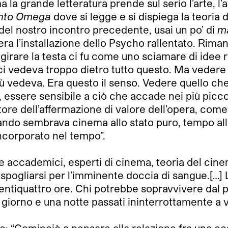
ma la grande letteratura prende sul serio l’arte, l’
nto Omega
dove si legge e si dispiega la teoria
i del nostro incontro precedente, usai un po’ di
m
 c’era l’installazione dello Psycho rallentato. Rim
rare la testa ci fu come uno sciamare di idee rig
i ci vedeva troppo dietro tutto questo. Ma veder
ù vedeva. Era questo il senso. Vedere quello ch
 essere sensibile a ciò che accade nei più piccol
tore dell’affermazione di valore dell’opera, come
ando sembrava cinema allo stato puro, tempo allo
ncorporato nel tempo”.
e accademici, esperti di cinema, teoria del cine
pogliarsi per l’imminente doccia di sangue.[…] 
. Ventiquattro ore. Chi potrebbe sopravvivere dal 
 giorno e una notte passati ininterrottamente a 