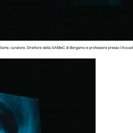
 d’arte, curatore, Direttore della GAMeC di Bergamo e professore presso l’Accade