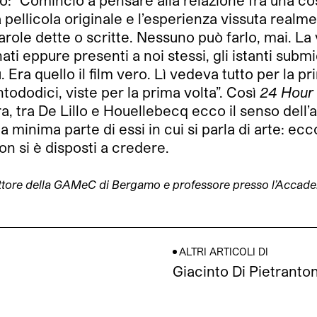
o: “Cominciò a pensare alla relazione fra una cosa 
pellicola originale e l’esperienza vissuta realment
parole dette o scritte. Nessuno può farlo, mai. La
ti eppure presenti a noi stessi, gli istanti subm
iù. Era quello il film vero. Lì vedeva tutto per l
tododici, viste per la prima volta”. Così
24 Hour
 vera, tra De Lillo e Houellebecq ecco il senso dell
na minima parte di essi in cui si parla di arte: ecc
non si è disposti a credere.
irettore della GAMeC di Bergamo e professore presso l’Accadem
ALTRI ARTICOLI DI
Giacinto Di Pietranto