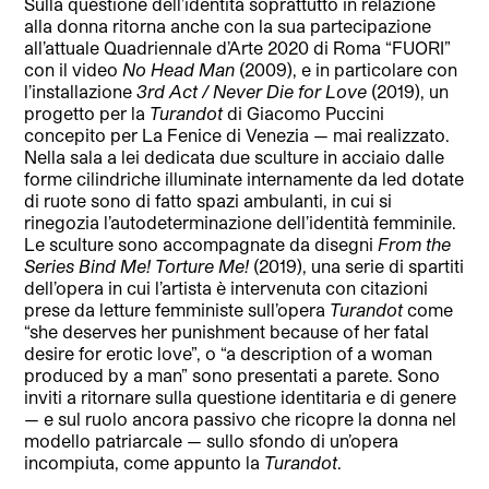
Sulla questione dell’identità soprattutto in relazione
alla donna ritorna anche con la sua partecipazione
all’attuale Quadriennale d’Arte 2020 di Roma “FUORI”
con il video
No Head Man
(2009), e in particolare con
l’installazione
3rd Act / Never Die for Love
(2019), un
progetto per la
Turandot
di Giacomo Puccini
concepito per La Fenice di Venezia — mai realizzato.
Nella sala a lei dedicata due sculture in acciaio dalle
forme cilindriche illuminate internamente da led dotate
di ruote sono di fatto spazi ambulanti, in cui si
rinegozia l’autodeterminazione dell’identità femminile.
Le sculture sono accompagnate da disegni
From the
Series Bind Me! Torture Me!
(2019), una serie di spartiti
dell’opera in cui l’artista è intervenuta con citazioni
prese da letture femministe sull’opera
Turandot
come
“she deserves her punishment because of her fatal
desire for erotic love”, o “a description of a woman
produced by a man” sono presentati a parete. Sono
inviti a ritornare sulla questione identitaria e di genere
— e sul ruolo ancora passivo che ricopre la donna nel
modello patriarcale — sullo sfondo di un’opera
incompiuta, come appunto la
Turandot
.