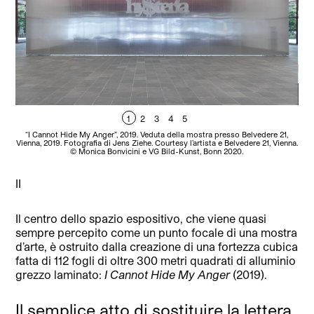
1
2
3
4
5
“I Cannot Hide My Anger”, 2019. Veduta della mostra presso Belvedere 21,
Hy
Vienna, 2019. Fotografia di Jens Ziehe. Courtesy l’artista e Belvedere 21, Vienna.
Zie
© Monica Bonvicini e VG Bild-Kunst, Bonn 2020.
II
Il centro dello spazio espositivo, che viene quasi
sempre percepito come un punto focale di una mostra
d’arte, è ostruito dalla creazione di una fortezza cubica
fatta di 112 fogli di oltre 300 metri quadrati di alluminio
grezzo laminato:
I Cannot Hide My Anger
(2019).
Il semplice atto di sostituire la lettera