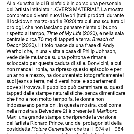
Alla Kunsthalle di Bielefeld è in corso una personale
dell’artista intitolata “LOVER’S MATERIAL”. La mostra
comprende diversi nuovi lavori (tutti prodotti durante
il lockdown marzo-aprile 2020) tra cui una scultura di
orologi, che non lasciano pensare niente di buono
rispetto al tempo,
Time of My Life
(2020), e nella sala
centrale circa 70 mq di tappeti a terra:
Breach of
Decor
(2020). Il titolo nasce da una frase di Andy
Warhol che, in una visita a casa di Philip Johnson,
vede delle mutande su una poltrona e rimane
scioccato per questa caduta di stile. Bonvicini, a cui
non manca l’ironia, ha ripreso questo episodio e per
un anno e mezzo, ha documentato fotograficamente i
suoi jeans a terra, nei diversi hotel e appartamenti
dove si trovava. Il pubblico può camminare su questi
tappeti dalle stampe naturalistiche, senza dimenticare
che fino a non molto tempo fa, le donne non
indossavano pantaloni. In questa mostra, così come
nella mostra a Belvedere 21 è presente il
Marlboro
Man
, una grande stampa che riprende la versione
dell’artista Richard Prince, uno dei protagonisti della
cosiddetta
Picture Generation
che tra il 1974 e il 1984