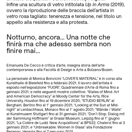
Infine una scultura di vetro intitolata
Up in Arms
(2019),
ovvero la riproduzione delle braccia dell’artista in
vetro rosa tagliato: tenerezza e tensione, nel titolo un
appello alla resistenza e alla protesta.
Notturno, ancora… Una notte che
finirà ma che adesso sembra non
finire mai…
Emanuela De Cecco è critica d’arte, insegna storia dell’arte
contemporanea e alla Facoltà di Design e Arte a Bolzano/Bozen.
La personale di Monica Bonvicini “LOVER’S MATERIAL” è in corso alla
Kunsthalle di Bielefeld fino a febbraio 2021. Il lavoro dell’artista è
esposto nell’esposizione “FUORI”, Quadriennale d’Arte di Roma fino a
gennaio 2021; e nelle seguenti mostre collettive: “States of Mind: Art
and American Democracy” al Moody Center for the Arts, Rice
University, Houston fino al 19 dicembre 2020; “STUDIO BERLIN” al
Berghain, Berlino fino al 1° gennaio 2021; “Looking at the Sun at Mid-
night” al Lenbachhaus, Monaco fino al 1° agosto 2021; “Wände / Walls”
al Kunstmusem Stuttgart fino al 31 gennaio 2021; “Don’t Stop. Dialog mit
der Sammlung Hoffmann” al Grassi Museum, Leipzig fino al 1° giugno
2021; “La Colère de Ludd. New Acquisitions” al BPS22, Chaleroi fino al 3
gennaio 2021; e “Unbreakable: Women in Glass” alla Fondazione
Berengo, Venezia fino al 7 gen-naio 2021.