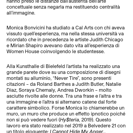
hanno preso le distanze dall’austerità dell’arte
concettuale senza negarla ma restituendo centralità
all’immagine.
Monica Bonvicini ha studiato a Cal Arts con chi aveva
vissuto quell’esperienza, ma nella stessa università va
ricordato che in precedenza le artiste Judith Chicago
e Mirian Shapiro avevano dato vita all’esperienza di
Women House coinvolgendo le studentesse.
Alla Kunsthalle di Bielefeld l’artista ha realizzato una
grande parete dove su una composizione di disegni
montati su alluminio, “Never Tire”, sono presenti
citazioni – da Roland Barthes a Judith Butler, Natalie
Diaz, Soraya Chemaly, Andrea Dworkin – molto
asciutte rivolte alle donne. Tra una frase e l’altra e tra
una immagine e l’altra si alternano catene dal forte
carattere simbolico. Forse Monica lo chiamerebbe un
muro, un muro che produce un effetto ipnotico poiché
non si può vedere fuori (
Hy$teria
, 2019). Questo
lavoro era stato realizzato nel 2019 a Belvedere 21 con
un titolo eloquente:
I Cannot Hide My Anger…