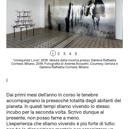
1
2
3
4
5
“Unrequited Love”, 2019. Veduta della mostra presso Galleria Raffaella
M
Cortese, Milano, 2019. Fotografia di Andrea Rossetti. Courtesy l’artista e
A
Galleria Raffaella Cortese, Milano.
I
Dai primi mesi dell’anno in corso le tenebre
accompagnano la pressoché totalità degli abitanti del
pianeta. In questi tempi stiamo vivendo lo stesso
incubo per la seconda volta. Scrivo dunque al
presente, non posso farne a meno.
L’esperienza che stiamo vivendo è più forte di tutto: