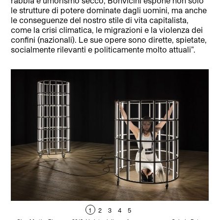
rabbia e umorismo secco, Bonvicini espone non solo
le strutture di potere dominate dagli uomini, ma anche
le conseguenze del nostro stile di vita capitalista,
come la crisi climatica, le migrazioni e la violenza dei
confini (nazionali). Le sue opere sono dirette, spietate,
socialmente rilevanti e politicamente molto attuali”.
1
2
3
4
5