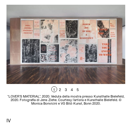
1
2
3
4
5
“LOVER’S MATERIAL”, 2020. Veduta della mostra presso Kunsthalle Bielefeld,
“LO
2020. Fotografia di Jens Ziehe. Courtesy l’artista e Kunsthalle Bielefeld. ©
2
Monica Bonvicini e VG Bild-Kunst, Bonn 2020.
IV