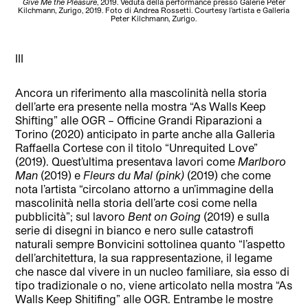
Give Me the Pleasure
, 2019. Veduta della performance presso Galerie Peter
“FUO
Kilchmann, Zurigo, 2019. Foto di Andrea Rossetti. Courtesy l’artista e Galleria
Fo
Peter Kilchmann, Zurigo.
III
Ancora un riferimento alla mascolinità nella storia
dell’arte era presente nella mostra “As Walls Keep
Shifting” alle OGR – Officine Grandi Riparazioni a
Torino (2020) anticipato in parte anche alla Galleria
Raffaella Cortese con il titolo “Unrequited Love”
(2019). Quest’ultima presentava lavori come
Marlboro
Man
(2019) e
Fleurs du Mal (pink)
(2019) che come
nota l’artista “circolano attorno a un’immagine della
mascolinità nella storia dell’arte cosi come nella
pubblicità”; sul lavoro
Bent on Going
(2019) e sulla
serie di disegni in bianco e nero sulle catastrofi
naturali sempre Bonvicini sottolinea quanto “l’aspetto
dell’architettura, la sua rappresentazione, il legame
che nasce dal vivere in un nucleo familiare, sia esso di
tipo tradizionale o no, viene articolato nella mostra “As
Walls Keep Shitifing” alle OGR. Entrambe le mostre