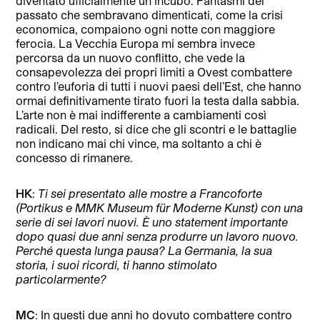
diventato ufficialmente un incubo. Fantasmi del
passato che sembravano dimenticati, come la crisi
economica, compaiono ogni notte con maggiore
ferocia. La Vecchia Europa mi sembra invece
percorsa da un nuovo conflitto, che vede la
consapevolezza dei propri limiti a Ovest combattere
contro l’euforia di tutti i nuovi paesi dell’Est, che hanno
ormai definitivamente tirato fuori la testa dalla sabbia.
L’arte non è mai indifferente a cambiamenti così
radicali. Del resto, si dice che gli scontri e le battaglie
non indicano mai chi vince, ma soltanto a chi è
concesso di rimanere.
HK
:
Ti sei presentato alle mostre a Francoforte
(Portikus e MMK Museum für Moderne Kunst) con una
serie di sei lavori nuovi. È uno statement importante
dopo quasi due anni senza produrre un lavoro nuovo.
Perché questa lunga pausa? La Germania, la sua
storia, i suoi ricordi, ti hanno stimolato
particolarmente?
MC
: In questi due anni ho dovuto combattere contro