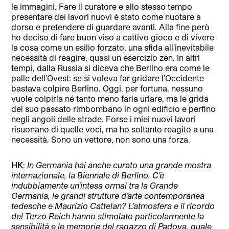
le immagini. Fare il curatore e allo stesso tempo
presentare dei lavori nuovi è stato come nuotare a
dorso e pretendere di guardare avanti. Alla fine però
ho deciso di fare buon viso a cattivo gioco e di vivere
la cosa come un esilio forzato, una sfida all’inevitabile
necessità di reagire, quasi un esercizio zen. In altri
tempi, dalla Russia si diceva che Berlino era come le
palle dell’Ovest: se si voleva far gridare l’Occidente
bastava colpire Berlino. Oggi, per fortuna, nessuno
vuole colpirla né tanto meno farla urlare, ma le grida
del suo passato rimbombano in ogni edificio e perfino
negli angoli delle strade. Forse i miei nuovi lavori
risuonano di quelle voci, ma ho soltanto reagito a una
necessità. Sono un vettore, non sono una forza.
HK
:
In Germania hai anche curato una grande mostra
internazionale, la Biennale di Berlino. C’è
indubbiamente un’intesa ormai tra la Grande
Germania, le grandi strutture d’arte contemporanea
tedesche e Maurizio Cattelan? L’atmosfera e il ricordo
del Terzo Reich hanno stimolato particolarmente la
sensibilità e le memorie del ragazzo di Padova, quale