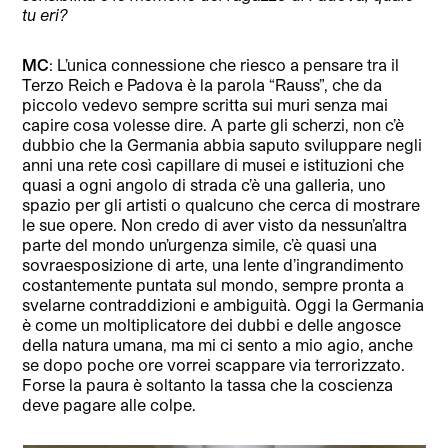
tu eri?
MC
: L’unica connessione che riesco a pensare tra il
Terzo Reich e Padova è la parola “Rauss”, che da
piccolo vedevo sempre scritta sui muri senza mai
capire cosa volesse dire. A parte gli scherzi, non c’è
dubbio che la Germania abbia saputo sviluppare negli
anni una rete così capillare di musei e istituzioni che
quasi a ogni angolo di strada c’è una galleria, uno
spazio per gli artisti o qualcuno che cerca di mostrare
le sue opere. Non credo di aver visto da nessun’altra
parte del mondo un’urgenza simile, c’è quasi una
sovraesposizione di arte, una lente d’ingrandimento
costantemente puntata sul mondo, sempre pronta a
svelarne contraddizioni e ambiguità. Oggi la Germania
è come un moltiplicatore dei dubbi e delle angosce
della natura umana, ma mi ci sento a mio agio, anche
se dopo poche ore vorrei scappare via terrorizzato.
Forse la paura è soltanto la tassa che la coscienza
deve pagare alle colpe.