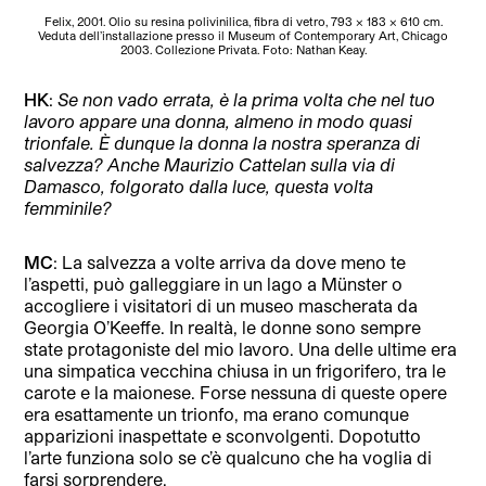
Felix, 2001. Olio su resina polivinilica, fibra di vetro, 793 x 183 x 610 cm.
Veduta dell’installazione presso il Museum of Contemporary Art, Chicago
2003. Collezione Privata. Foto: Nathan Keay.
HK
:
Se non vado errata, è la prima volta che nel tuo
lavoro appare una donna, almeno in modo quasi
trionfale. È dunque la donna la nostra speranza di
salvezza? Anche Maurizio Cattelan sulla via di
Damasco, folgorato dalla luce, questa volta
femminile?
MC
: La salvezza a volte arriva da dove meno te
l’aspetti, può galleggiare in un lago a Münster o
accogliere i visitatori di un museo mascherata da
Georgia O’Keeffe. In realtà, le donne sono sempre
state protagoniste del mio lavoro. Una delle ultime era
una simpatica vecchina chiusa in un frigorifero, tra le
carote e la maionese. Forse nessuna di queste opere
era esattamente un trionfo, ma erano comunque
apparizioni inaspettate e sconvolgenti. Dopotutto
l’arte funziona solo se c’è qualcuno che ha voglia di
farsi sorprendere.