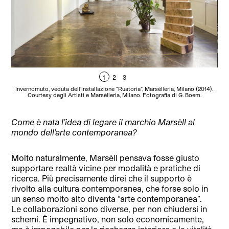
1
2
3
Invernomuto, veduta dell’installazione “Ruatoria”, Marsèlleria, Milano (2014).
D
Courtesy degli Artisti e Marsèlleria, Milano. Fotografia di G. Boem.
Mila
Come è nata l’idea di legare il marchio Marsèll al
mondo dell’arte contemporanea?
Molto naturalmente, Marsèll pensava fosse giusto
supportare realtà vicine per modalità e pratiche di
ricerca. Più precisamente direi che il supporto è
rivolto alla cultura contemporanea, che forse solo in
un senso molto alto diventa “arte contemporanea”.
Le collaborazioni sono diverse, per non chiudersi in
schemi. È impegnativo, non solo economicamente,