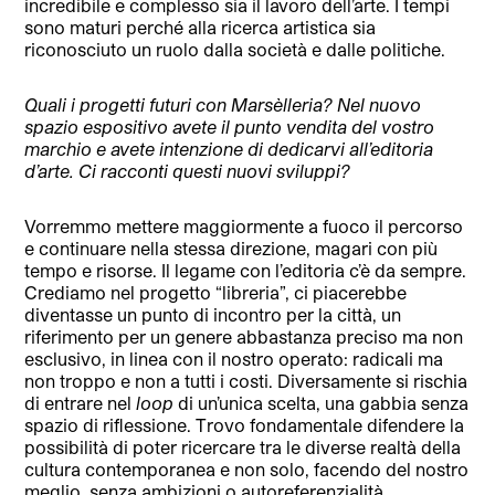
incredibile e complesso sia il lavoro dell’arte. I tempi
sono maturi perché alla ricerca artistica sia
riconosciuto un ruolo dalla società e dalle politiche.
Quali i progetti futuri con
Marsèlleria
? Nel nuovo
spazio espositivo avete il punto vendita del vostro
marchio e avete intenzione di dedicarvi all’editoria
d’arte. Ci racconti questi nuovi sviluppi?
Vorremmo mettere maggiormente a fuoco il percorso
e continuare nella stessa direzione, magari con più
tempo e risorse. Il legame con l’editoria c’è da sempre.
Crediamo nel progetto “libreria”, ci piacerebbe
diventasse un punto di incontro per la città, un
riferimento per un genere abbastanza preciso ma non
esclusivo, in linea con il nostro operato: radicali ma
non troppo e non a tutti i costi. Diversamente si rischia
di entrare nel
loop
di un’unica scelta, una gabbia senza
spazio di riflessione. Trovo fondamentale difendere la
possibilità di poter ricercare tra le diverse realtà della
cultura contemporanea e non solo, facendo del nostro
meglio, senza ambizioni o autoreferenzialità,