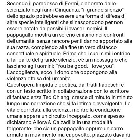
Secondo il paradosso di Fermi, elaborato dallo
scienziato negli anni Cinquanta, “il grande silenzio”
dello spazio potrebbe essere una forma di difesa di
altre specie intelligenti che si nascondono per non
essere notate da possibili invasori nemici. Il
pappagallo mostra un sereno cinismo nei confronti
dell’umanità, senza rancore per il danno apportato alla
sua razza, compiendo alla fine un vero distacco
concettuale e spirituale. Prima che i suoi simili entrino
a far parte del grande silenzio, c’è un messaggio che
lasciano agli uomini: “You be good. I love you”.
L’accoglienza, ecco il dono che oppongono alla
violenza ottusa dell’umanità.
Quest’opera limpida e poetica, dai tratti fiabeschi e
con un testo scritto in collaborazione con lo scrittore
di fantascienza Ted Chiang, cresce di minuto in minuto
lungo una narrazione che si fa intima e avvolgente. La
vita è correlata alla scienza, mentre la condizione
umana appare un circuito inceppato, come spesso
dichiarano Allora & Calzadilla in una modalità
folgorante: che sia un pappagallo oppure un carro-
armato in movimento ma capovolto, piazzato davanti