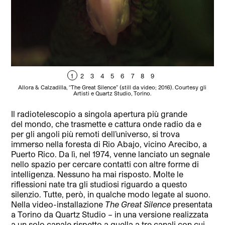
1
2
3
4
5
6
7
8
9
Allora & Calzadilla, “The Great Silence” (still da video; 2016). Courtesy gli
A
Artisti e Quartz Studio, Torino.
Il radiotelescopio a singola apertura più grande
del mondo, che trasmette e cattura onde radio da e
per gli angoli più remoti dell’universo, si trova
immerso nella foresta di Rio Abajo, vicino Arecibo, a
Puerto Rico. Da lì, nel 1974, venne lanciato un segnale
nello spazio per cercare contatti con altre forme di
intelligenza. Nessuno ha mai risposto. Molte le
riflessioni nate tra gli studiosi riguardo a questo
silenzio. Tutte, però, in qualche modo legate al suono.
Nella video-installazione
The Great Silence
presentata
a Torino da Quartz Studio – in una versione realizzata
a un solo canale rispetto a quella a tre canali con cui