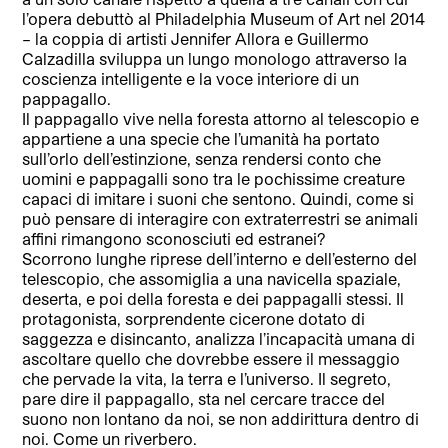
l’opera debuttò al Philadelphia Museum of Art nel 2014
– la coppia di artisti Jennifer Allora e Guillermo
Calzadilla sviluppa un lungo monologo attraverso la
coscienza intelligente e la voce interiore di un
pappagallo.
Il pappagallo vive nella foresta attorno al telescopio e
appartiene a una specie che l’umanità ha portato
sull’orlo dell’estinzione, senza rendersi conto che
uomini e pappagalli sono tra le pochissime creature
capaci di imitare i suoni che sentono. Quindi, come si
può pensare di interagire con extraterrestri se animali
affini rimangono sconosciuti ed estranei?
Scorrono lunghe riprese dell’interno e dell’esterno del
telescopio, che assomiglia a una navicella spaziale,
deserta, e poi della foresta e dei pappagalli stessi. Il
protagonista, sorprendente cicerone dotato di
saggezza e disincanto, analizza l’incapacità umana di
ascoltare quello che dovrebbe essere il messaggio
che pervade la vita, la terra e l’universo. Il segreto,
pare dire il pappagallo, sta nel cercare tracce del
suono non lontano da noi, se non addirittura dentro di
noi. Come un riverbero.