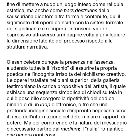
fine di mettere a nudo un luogo inteso come reliquia
estetica, ma anche come
pars destruens
della
saussuriana dicotomia tra forma e contenuto; qui il
significato dell’opera coincide con la sintesi formale
del significante e recupera l’intrinseco valore
espressivo attraverso un’indagine volta a privilegiare
la dimensione latente del processo rispetto alla
struttura narrativa.
Olesen celebra dunque la presenza nell’assenza,
eludendo tuttavia il “rischio” di esaurire la propria
poetica nell’incognita irrisolta del nichilismo creativo.
Le opere installate nei piani superiori della galleria
testimoniano la carica propositiva dell’artista, il quale
esibisce una sequenza simbolica di chiodi su tela in
cui è possibile scorgere la ripetitività del codice
binario o di un
loop
elettronico, oltre che una
profonda indagine sociale d’impronta hegeliana circa
il peso dell’informazione nel determinare i rapporti di
potere. Ma per comprendere la natura del messaggio
è necessario partire dal
medium
; il “nulla” romantico
che genera ogni cosa.