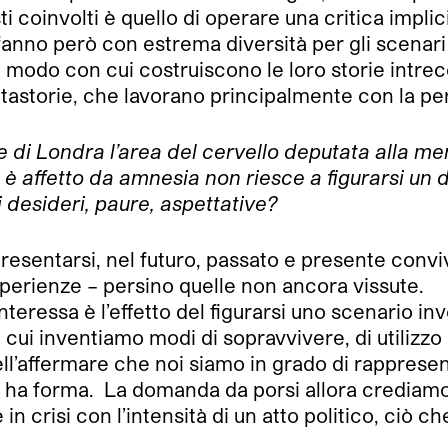
sti coinvolti è quello di operare una critica impli
no però con estrema diversità per gli scenari r
l modo con cui costruiscono le loro storie intrec
tastorie, che lavorano principalmente con la pe
 di Londra l’area del cervello deputata alla me
 è affetto da amnesia non riesce a figurarsi un 
i desideri, paure, aspettative?
appresentarsi, nel futuro, passato e presente co
 esperienze – persino quelle non ancora vissute.
teressa è l’effetto del figurarsi uno scenario inve
 cui inventiamo modi di sopravvivere, di utilizz
ell’affermare che noi siamo in grado di rapprese
 ha forma. La domanda da porsi allora crediamo 
 crisi con l’intensità di un atto politico, ciò c