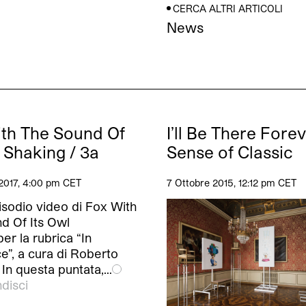
CERCA ALTRI ARTICOLI
News
th The Sound Of
I’ll Be There Fore
l Shaking / 3a
Sense of Classic
2017, 4:00 pm CET
7 Ottobre 2015, 12:12 pm CET
isodio video di Fox With
d Of Its Owl
er la rubrica “In
e”, a cura di Roberto
 In questa puntata,…
disci