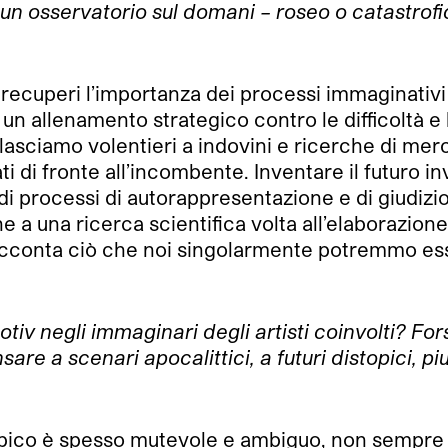
 osservatorio sul domani – roseo o catastrofic
he recuperi l’importanza dei processi immaginati
allenamento strategico contro le difficoltà e le
he lasciamo volentieri a indovini e ricerche di mer
i di fronte all’incombente. Inventare il futuro in
 processi di autorappresentazione e di giudizio c
che a una ricerca scientifica volta all’elaborazione 
 racconta ciò che noi singolarmente potremmo es
tiv negli immaginari degli artisti coinvolti? Fors
sare a scenari apocalittici, a futuri distopici, p
opico è spesso mutevole e ambiguo, non sempre t