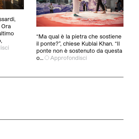
ssardi,
 Ora
ultimo
“Ma qual è la pietra che sostiene
,
il ponte?”, chiese Kublai Khan. “Il
isci
ponte non è sostenuto da questa
o…
Approfondisci