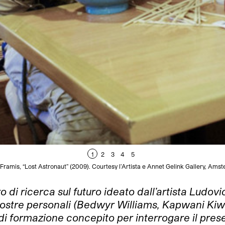
1
2
3
4
5
 Framis, “Lost Astronaut” (2009). Courtesy l’Artista e Annet Gelink Gallery, Ams
o di ricerca sul futuro ideato dall’artista Ludov
o mostre personali (Bedwyr Williams, Kapwani Ki
 formazione concepito per interrogare il present