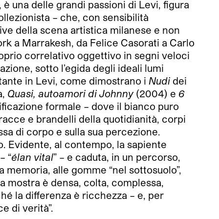
 è una delle grandi passioni di Levi, figura
collezionista – che, con sensibilità
ive della scena artistica milanese e non
 York a Marrakesh, da Felice Casorati a Carlo
oprio correlativo oggettivo in segni veloci
azione, sotto l’egida degli ideali lumi
ostante in Levi, come dimostrano i
Nudi
dei
a,
Quasi, autoamori di Johnny
(2004) e
6
ificazione formale – dove il bianco puro
tracce e brandelli della quotidianità, corpi
ssa di corpo e sulla sua percezione.
co. Evidente, al contempo, la sapiente
– “
élan vital
” – e caduta, in un percorso,
na memoria, alle gomme “nel sottosuolo”,
 la mostra è densa, colta, complessa,
hé la differenza è ricchezza – e, per
 di verità”.