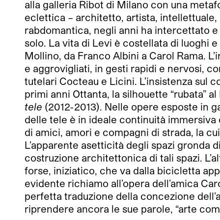
alla galleria Ribot di Milano con una metafo
eclettica – architetto, artista, intellettuale
rabdomantica, negli anni ha intercettato e
solo. La vita di Levi è costellata di luoghi
Mollino, da Franco Albini a Carol Rama. L’i
e aggrovigliati, in gesti rapidi e nervosi, c
tutelari Cocteau e Licini. L’insistenza sul 
primi anni Ottanta, la silhouette “rubata” 
tele
(2012-2013). Nelle opere esposte in ga
delle tele è in ideale continuità immersiva c
di amici, amori e compagni di strada, la cu
L’apparente asetticità degli spazi gronda d
costruzione architettonica di tali spazi. L’al
forse, iniziatico, che va dalla bicicletta
evidente richiamo all’opera dell’amica Car
perfetta traduzione della concezione dell’a
riprendere ancora le sue parole, “arte com