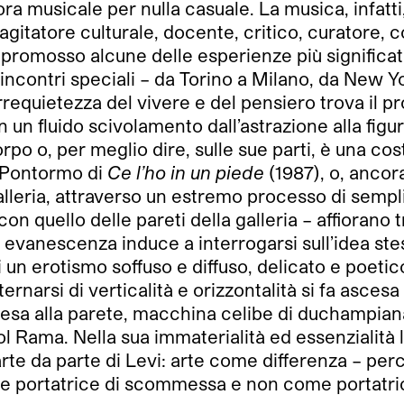
ra musicale per nulla casuale. La musica, infatti,
, agitatore culturale, docente, critico, curatore, 
 promosso alcune delle esperienze più significat
 e incontri speciali – da Torino a Milano, da New
rrequietezza del vivere e del pensiero trova il pr
on un fluido scivolamento dall’astrazione alla figur
corpo o, per meglio dire, sulle sue parti, è una c
al Pontormo di
Ce l’ho in un piede
(1987), o, ancor
lleria, attraverso un estremo processo di sempl
on quello delle pareti della galleria – affiorano 
i evanescenza induce a interrogarsi sull’idea ste
i un erotismo soffuso e diffuso, delicato e poeti
ternarsi di verticalità e orizzontalità si fa ascesa 
 appesa alla parete, macchina celibe di duchampia
ol Rama. Nella sua immaterialità ed essenzialità
rte da parte di Levi: arte come differenza – perc
e portatrice di scommessa e non come portatrice