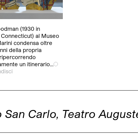
odman (1930 in
 Connecticut) al Museo
arini condensa oltre
nni della propria
 ripercorrendo
amente un itinerario…
disci
o San Carlo, Teatro August