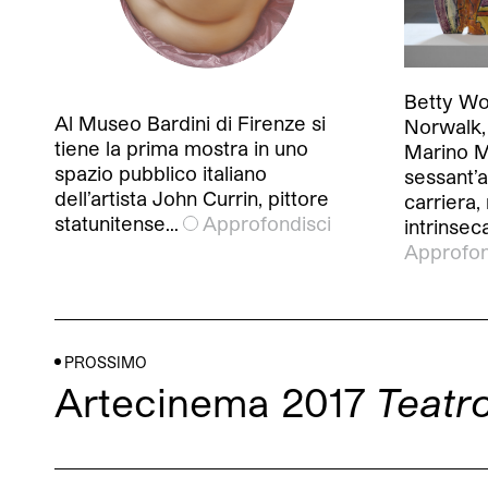
Betty Wo
Al Museo Bardini di Firenze si
Norwalk,
tiene la prima mostra in uno
Marino M
spazio pubblico italiano
sessant’a
dell’artista John Currin, pittore
carriera,
statunitense…
Approfondisci
intrinsec
Approfon
PROSSIMO
Artecinema 2017
Teatr