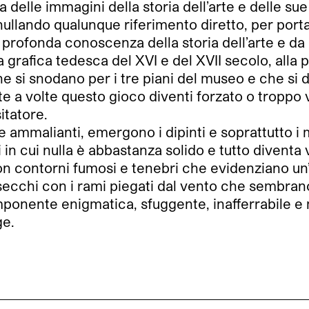
 delle immagini della storia dell’arte e delle su
nullando qualunque riferimento diretto, per porta
profonda conoscenza della storia dell’arte e da
la grafica tedesca del XVI e del XVII secolo, alla 
 che si snodano per i tre piani del museo e che 
 a volte questo gioco diventi forzato o troppo v
itatore.
 ammalianti, emergono i dipinti e soprattutto i m
ti in cui nulla è abbastanza solido e tutto diven
con contorni fumosi e tenebri che evidenziano un
ri secchi con i rami piegati dal vento che sembr
onente enigmatica, sfuggente, inafferrabile e m
ge.