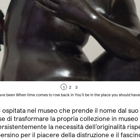
1
2
3
e been When time comes to row back in You’ll be in the place you should have be
ospitata nel museo che prende il nome dal suo id
se di trasformare la propria collezione in museo
ersistentemente la necessità dell’originalità risp
persino per il piacere della distruzione e il fas