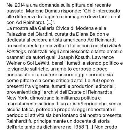
Nel 2014 a una domanda sulla pittura del recente
passato, Marlene Dumas risponde: “Chi è interessato
alle differenze tra dipinto e immagine deve fare i conti
con Ad Reinhardt. […]”.
La mostra alla Galleria Civica di Modena e alla
Palazzina dei Giardini, curata da Diana Baldon e
dedicata al celebre artista americano Ad Reinhardt
presenta per la prima volta in Italia non i celebri
Black
Paintings,
realizzati negli anni Sessanta e tanto amati e
osannati da autori quali Joseph Kosuth, Lawrence
Weiner o Sol LeWitt, bensì i fumetti a sfondo politico e
le vignette satiriche, un ambito corposo e poco
conosciuto di un autore ancora oggi ricordato sia
come pittore sia come critico d’arte. Le 250 opere
presenti fra vignette, fumetti e produzioni editoriali,
provenienti dagli archivi dell’Estate di Reinhardt a
New York, dimostrano la militanza politica e
marcatamente satirica di un artista/teorico che, senza
alcuna fatica, potrebbe proporsi oggi nonostante il
periodo di attività sia ben lontano dal nostro presente.
Reinhardt fu principalmente un docente di storia
dell’arte tanto da dichiarare nel 1958 “[…] Non credo