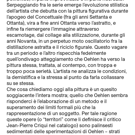
Serpeggiando fra le serie emerge l’evoluzione stilistica
dell’artista che debutta con la pittura figurativa durante
l’apogeo del Concettuale (fra gli anni Settanta e
Ottanta), vira a fine anni Ottanta verso l’astratto, e
infine fa riemergere l’immagine attraverso
escamotage, dal collage alla stilizzazione, durante gli
anni Novanta, in un perpetuo moto oscillatorio fra la
distillazione astratta e il riciclo figurale. Questo vagare
tra un periodo e l’altro rispecchia fedelmente
quell’ondivago atteggiamento che Oehlen ha verso la
pittura stessa, trattata, al contempo, con troppa e
troppo poca serietà. L’artista ne analizza le condizioni,
la demistifica e la stressa al punto da farla collassare
su se stessa.
Che cosa chiediamo oggi alla pittura è un quesito
soggiacente l’intera mostra; quello che Oehlen sembra
risponderci è l’elaborazione di un metodo e il
superamento dei limiti formali più che la
rappresentazione di un soggetto. Per tale ragione
queste opere (o “territori” come li definisce il critico
Jean-Pierre Criqui nel catalogo) sono palinsesti
sedimentati delle sperimentazioni di Oehlen – strati