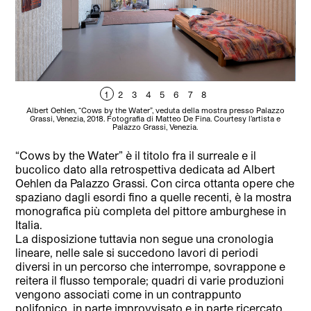
1
2
3
4
5
6
7
8
Albert Oehlen, “Cows by the Water”, veduta della mostra presso Palazzo
A
Grassi, Venezia, 2018. Fotografia di Matteo De Fina. Courtesy l’artista e
Palazzo Grassi, Venezia.
“Cows by the Water” è il titolo fra il surreale e il
bucolico dato alla retrospettiva dedicata ad Albert
Oehlen da Palazzo Grassi. Con circa ottanta opere che
spaziano dagli esordi fino a quelle recenti, è la mostra
monografica più completa del pittore amburghese in
Italia.
La disposizione tuttavia non segue una cronologia
lineare, nelle sale si succedono lavori di periodi
diversi in un percorso che interrompe, sovrappone e
reitera il flusso temporale; quadri di varie produzioni
vengono associati come in un contrappunto
polifonico, in parte improvvisato e in parte ricercato.