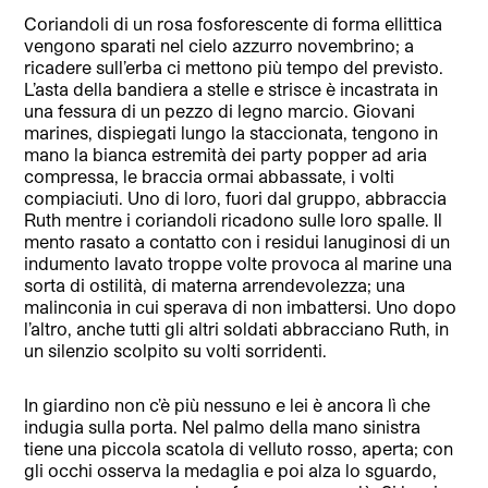
Coriandoli di un rosa fosforescente di forma ellittica
vengono sparati nel cielo azzurro novembrino; a
ricadere sull’erba ci mettono più tempo del previsto.
L’asta della bandiera a stelle e strisce è incastrata in
una fessura di un pezzo di legno marcio. Giovani
marines, dispiegati lungo la staccionata, tengono in
mano la bianca estremità dei party popper ad aria
compressa, le braccia ormai abbassate, i volti
compiaciuti. Uno di loro, fuori dal gruppo, abbraccia
Ruth mentre i coriandoli ricadono sulle loro spalle. Il
mento rasato a contatto con i residui lanuginosi di un
indumento lavato troppe volte provoca al marine una
sorta di ostilità, di materna arrendevolezza; una
malinconia in cui sperava di non imbattersi. Uno dopo
l’altro, anche tutti gli altri soldati abbracciano Ruth, in
un silenzio scolpito su volti sorridenti.
In giardino non c’è più nessuno e lei è ancora lì che
indugia sulla porta. Nel palmo della mano sinistra
tiene una piccola scatola di velluto rosso, aperta; con
gli occhi osserva la medaglia e poi alza lo sguardo,