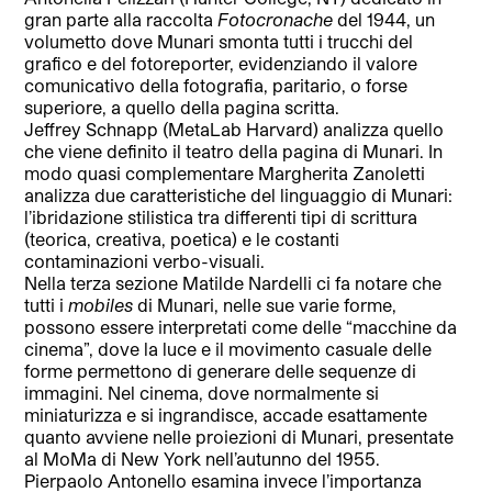
gran parte alla raccolta
Fotocronache
del 1944, un
volumetto dove Munari smonta tutti i trucchi del
grafico e del fotoreporter, evidenziando il valore
comunicativo della fotografia, paritario, o forse
superiore, a quello della pagina scritta.
Jeffrey Schnapp (MetaLab Harvard) analizza quello
che viene definito il teatro della pagina di Munari. In
modo quasi complementare Margherita Zanoletti
analizza due caratteristiche del linguaggio di Munari:
l’ibridazione stilistica tra differenti tipi di scrittura
(teorica, creativa, poetica) e le costanti
contaminazioni verbo-visuali.
Nella terza sezione Matilde Nardelli ci fa notare che
tutti i
mobiles
di Munari, nelle sue varie forme,
possono essere interpretati come delle “macchine da
cinema”, dove la luce e il movimento casuale delle
forme permettono di generare delle sequenze di
immagini. Nel cinema, dove normalmente si
miniaturizza e si ingrandisce, accade esattamente
quanto avviene nelle proiezioni di Munari, presentate
al MoMa di New York nell’autunno del 1955.
Pierpaolo Antonello esamina invece l’importanza