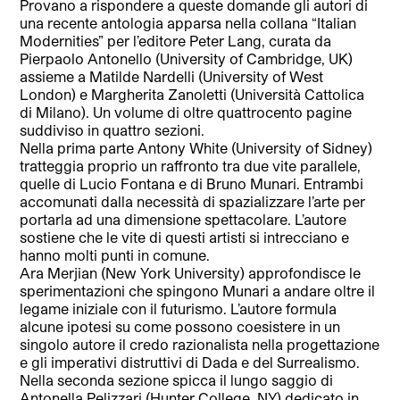
Provano a rispondere a queste domande gli autori di
una recente antologia apparsa nella collana “Italian
Modernities” per l’editore Peter Lang, curata da
Pierpaolo Antonello (University of Cambridge, UK)
assieme a Matilde Nardelli (University of West
London) e Margherita Zanoletti (Università Cattolica
di Milano). Un volume di oltre quattrocento pagine
suddiviso in quattro sezioni.
Nella prima parte Antony White (University of Sidney)
tratteggia proprio un raffronto tra due vite parallele,
quelle di Lucio Fontana e di Bruno Munari. Entrambi
accomunati dalla necessità di spazializzare l’arte per
portarla ad una dimensione spettacolare. L’autore
sostiene che le vite di questi artisti si intrecciano e
hanno molti punti in comune.
Ara Merjian (New York University) approfondisce le
sperimentazioni che spingono Munari a andare oltre il
legame iniziale con il futurismo. L’autore formula
alcune ipotesi su come possono coesistere in un
singolo autore il credo razionalista nella progettazione
e gli imperativi distruttivi di Dada e del Surrealismo.
Nella seconda sezione spicca il lungo saggio di
Antonella Pelizzari (Hunter College, NY) dedicato in