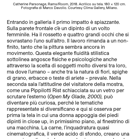
Catherine Parsonage, Rams/Room, 2018. Acrilico su tela. 180 × 120 cm.
Cat
Fotografia di Marco Davolio. Courtesy Clima Gallery, Milano.
Entrando in galleria il primo impatto è spiazzante.
Sulla parete frontale c’è un dipinto di un volto
femminile. Ha il rossetto e quattro grandi occhi che si
sovrastano l’uno sull’altro. Il lavoro rimanda a un non-
finito, tanto che la pittura sembra ancora in
movimento. Questa elegante fluidità stilistica
sottolinea angosce fisiche e psicologiche anche
attraverso la scelta di soggetti molto diversi tra loro,
ma dove l’umano – anche tra la natura di fiori, spighe
di grano, erbacce o teste di ariete – prevale. Nella
seconda sala l’attitudine del visitatore della mostra,
come una Pippilotti Rist schiacciata su un vetro per
scrutare l’esterno (
Open My Glade, 2000),
può
diventare più curiosa, perché le tematiche
rappresentate si diversificano e qui si osserva per
prima la tela in cui una donna appoggia dei piedi
dipinti in close up, in primissimo piano, al finestrino di
una macchina. La carne, l’inquadratura quasi
cinematografica, il verde acido di sfondo, creano una