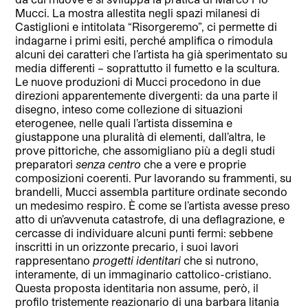
Mucci. La mostra allestita negli spazi milanesi di
Castiglioni e intitolata “Risorgeremo”, ci permette di
indagarne i primi esiti, perché amplifica o rimodula
alcuni dei caratteri che l’artista ha già sperimentato su
media differenti – soprattutto il fumetto e la scultura.
Le nuove produzioni di Mucci procedono in due
direzioni apparentemente divergenti: da una parte il
disegno, inteso come collezione di situazioni
eterogenee, nelle quali l’artista dissemina e
giustappone una pluralità di elementi, dall’altra, le
prove pittoriche, che assomigliano più a degli studi
preparatori
senza centro
che a vere e proprie
composizioni coerenti. Pur lavorando su frammenti, su
brandelli, Mucci assembla partiture ordinate secondo
un medesimo respiro. È come se l’artista avesse preso
atto di un’avvenuta catastrofe, di una deflagrazione, e
cercasse di individuare alcuni punti fermi: sebbene
inscritti in un orizzonte precario, i suoi lavori
rappresentano
progetti identitari
che si nutrono,
interamente, di un immaginario cattolico-cristiano.
Questa proposta identitaria non assume, però, il
profilo tristemente reazionario di una barbara litania