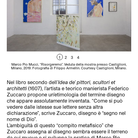
1
2
3
4
Marco Pio Mucci, “Risorgeremo”. Veduta della mostra presso Castiglioni,
M
Milano, 2019. Fotografia di Filippo Armellin. Courtesy Castiglioni, Milano.
M
Nel libro secondo dell’
Idea de’ pittori, scultori et
architetti
(1607), l’artista e teorico manierista Federico
Zuccaro propone un’etimologia del termine disegno
che appare
assolutamente
inventata. “Come si può
vedere dalle istesse sue lettere senza altra
dichiarazione”, scrive Zuccaro, disegno è “segno nel
nome di Dio”.
L’ambiguità di questo “compito metafisico” che
Zuccaro assegna al disegno sembra essere il terreno
da cui muove e si sviluppa la pratica di Marco Pio