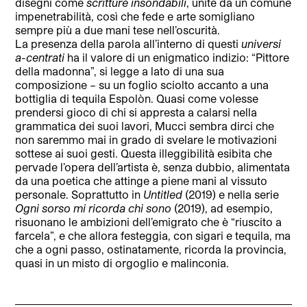
disegni come
scritture insondabili
, unite da un comune
impenetrabilità, così che fede e arte somigliano
sempre più a due mani tese nell’oscurità.
La presenza della parola all’interno di questi
universi
a-centrati
ha il valore di un enigmatico indizio: “Pittore
della madonna”, si legge a lato di una sua
composizione – su un foglio sciolto accanto a una
bottiglia di tequila Espolòn. Quasi come volesse
prendersi gioco di chi si appresta a calarsi nella
grammatica dei suoi lavori, Mucci sembra dirci che
non saremmo mai in grado di svelare le motivazioni
sottese ai suoi gesti. Questa illeggibilità esibita che
pervade l’opera dell’artista è, senza dubbio, alimentata
da una poetica che attinge a piene mani al vissuto
personale. Soprattutto in
Untitled
(2019) e nella serie
Ogni sorso mi ricorda chi sono
(2019), ad esempio,
risuonano le ambizioni dell’emigrato che è “riuscito a
farcela”, e che allora festeggia, con sigari e tequila, ma
che a ogni passo, ostinatamente, ricorda la provincia,
quasi in un misto di orgoglio e malinconia.