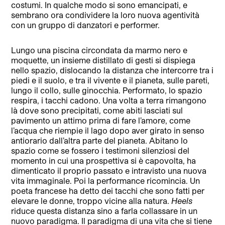
costumi. In qualche modo si sono emancipati, e
sembrano ora condividere la loro nuova agentività
con un gruppo di danzatori e performer.
Lungo una piscina circondata da marmo nero e
moquette, un insieme distillato di gesti si dispiega
nello spazio, dislocando la distanza che intercorre tra i
piedi e il suolo, e tra il vivente e il pianeta, sulle pareti,
lungo il collo, sulle ginocchia. Performato, lo spazio
respira, i tacchi cadono. Una volta a terra rimangono
là dove sono precipitati, come abiti lasciati sul
pavimento un attimo prima di fare l’amore, come
l’acqua che riempie il lago dopo aver girato in senso
antiorario dall’altra parte del pianeta. Abitano lo
spazio come se fossero i testimoni silenziosi del
momento in cui una prospettiva si è capovolta, ha
dimenticato il proprio passato e intravisto una nuova
vita immaginale. Poi la performance ricomincia. Un
poeta francese ha detto dei tacchi che sono fatti per
elevare le donne, troppo vicine alla natura.
Heels
riduce questa distanza sino a farla collassare in un
nuovo paradigma. Il paradigma di una vita che si tiene