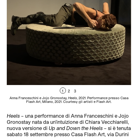
1
2
3
Anna Franceschini e Jojo Gronostay,
Heels
, 2021. Performance presso Casa
An
Flash Art, Milano, 2021. Courtesy gli artisti e Flash Art.
Heels
– una performance di Anna Franceschini e Jojo
Gronostay nata da un’intuizione di Chiara Vecchiarelli,
nuova versione di
Up and Down the Heels
– si è tenuta
sabato 18 settembre presso Casa Flash Art, via Durini