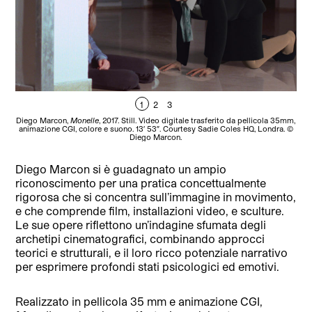
1
2
3
Diego Marcon,
Monelle
, 2017. Still. Video digitale trasferito da pellicola 35mm,
Die
animazione CGI, colore e suono. 13′ 53″. Courtesy Sadie Coles HQ, Londra. ©
ani
Diego Marcon.
Diego Marcon si è guadagnato un ampio
riconoscimento per una pratica concettualmente
rigorosa che si concentra sull’immagine in movimento,
e che comprende film, installazioni video, e sculture.
Le sue opere riflettono un’indagine sfumata degli
archetipi cinematografici, combinando approcci
teorici e strutturali, e il loro ricco potenziale narrativo
per esprimere profondi stati psicologici ed emotivi.
Realizzato in pellicola 35 mm e animazione CGI,