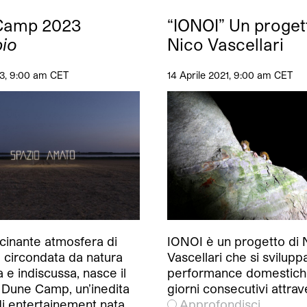
Camp 2023
“IONOI” Un proget
io
Nico Vascellari
23, 9:00 am CET
14 Aprile 2021, 9:00 am CET
scinante atmosfera di
IONOI è un progetto di 
 circondata da natura
Vascellari che si svilupp
a e indiscussa, nasce il
performance domestich
 Dune Camp, un’inedita
giorni consecutivi attra
di entertainement nata…
Approfondisci