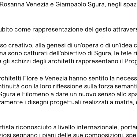
 Rosanna Venezia e Giampaolo Sgura, negli spazi 
subito come rappresentazione del gesto attraver
 creativo, alla genesi di un’opera o di un’idea ch
nna sono catturati dell’obiettivo di Sgura, le tel
gli schizzi degli architetti rappresentano il Pro
architetti Flore e Venezia hanno sentito la neces
nuità con la loro riflessione sulla forza semantic
 Sgura e Filomeno a dare un nuovo senso allo spa
amente i disegni progettuali realizzati a matita, c
tista riconosciuto a livello internazionale, por
eziosi segnano i piani delle sue composizioni, s