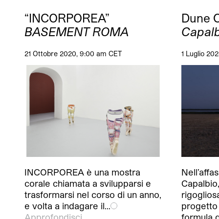
“INCORPOREA”
Dune 
BASEMENT ROMA
Capalb
21 Ottobre 2020, 9:00 am CET
1 Luglio 20
INCORPOREA è una mostra
Nell’affa
corale chiamata a svilupparsi e
Capalbio,
trasformarsi nel corso di un anno,
rigoglios
e volta a indagare il…
progetto
Approfondisci
formula 