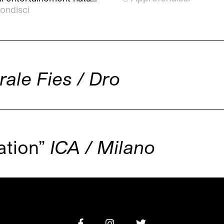
ondisci
rale Fies / Dro
ation”
ICA / Milano