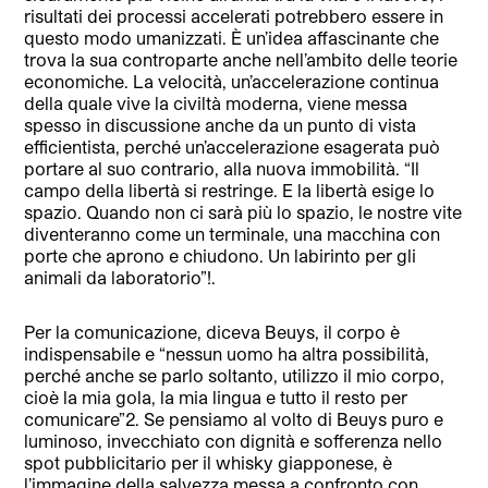
risultati dei processi accelerati potrebbero essere in
questo modo umanizzati. È un’idea affascinante che
trova la sua controparte anche nell’ambito delle teorie
economiche. La velocità, un’accelerazione continua
della quale vive la civiltà moderna, viene messa
spesso in discussione anche da un punto di vista
efficientista, perché un’accelerazione esagerata può
portare al suo contrario, alla nuova immobilità. “Il
campo della libertà si restringe. E la libertà esige lo
spazio. Quando non ci sarà più lo spazio, le nostre vite
diventeranno come un terminale, una macchina con
porte che aprono e chiudono. Un labirinto per gli
animali da laboratorio”!.
Per la comunicazione, diceva Beuys, il corpo è
indispensabile e “nessun uomo ha altra possibilità,
perché anche se parlo soltanto, utilizzo il mio corpo,
cioè la mia gola, la mia lingua e tutto il resto per
comunicare”2. Se pensiamo al volto di Beuys puro e
luminoso, invecchiato con dignità e sofferenza nello
spot pubblicitario per il whisky giapponese, è
l’immagine della salvezza messa a confronto con