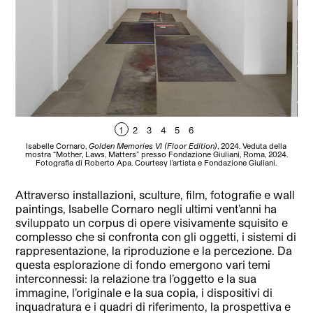
1
2
3
4
5
6
Isabelle Cornaro,
Golden Memories VI (Floor Edition)
, 2024. Veduta della
I
mostra “Mother, Laws, Matters” presso Fondazione Giuliani, Roma, 2024.
“Mo
Fotografia di Roberto Apa. Courtesy l’artista e Fondazione Giuliani.
Attraverso installazioni, sculture, film, fotografie e wall
paintings, Isabelle Cornaro negli ultimi vent’anni ha
sviluppato un corpus di opere visivamente squisito e
complesso che si confronta con gli oggetti, i sistemi di
rappresentazione, la riproduzione e la percezione. Da
questa esplorazione di fondo emergono vari temi
interconnessi: la relazione tra l’oggetto e la sua
immagine, l’originale e la sua copia, i dispositivi di
inquadratura e i quadri di riferimento, la prospettiva e