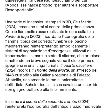
dall’esegeta francese Paul Beauchamp per cui
l’Apocalisse nasce proprio “per aiutare a sopportare
l’insopportabile”.
Una serie di incensieri stampati in 3D,
Feu Marin
(2024), emanano fumi al centro della prima stanza.
Con le fiammelle rosse realizzate in cera sulla tela
Punto di fuga
(2023), ricordano l’iconografia della
fiamma, tipica del corredo funebre del bacino
mediterraneo reinterpretando simbolicamente i
sistemi di segnalazione d’emergenza utilizzati dalle
imbarcazioni in mare in stato di allarme, che bruciano
emettendo un breve segnale verso il cielo prima di
spegnersi in una lunga fumata.
Il quarto cavaliere
(2024) ricorda
Il Trionfo della Morte
, un affresco del
1446 custodito alla Galleria regionale di Palazzo
Abatellis, richiamando le radici palermitane
dell’artista. Scheletrico sulla sua cavalcatura, sorride
con ghigno beffardo alla fine imminente.
Insieme a
Il suono della seconda tromba
(2024),
reinterpreta l’iconografia dell’antico arazzo medievale