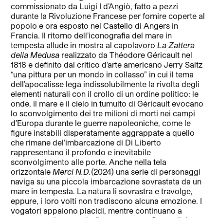
commissionato da Luigi I d’Angiò, fatto a pezzi
durante la Rivoluzione Francese per fornire coperte al
popolo e ora esposto nel Castello di Angers in
Francia. Il ritorno dell’iconografia del mare in
tempesta allude in mostra al capolavoro
La Zattera
della Medusa
realizzato da Théodore Géricault nel
1818 e definito dal critico d’arte americano Jerry Saltz
“una pittura per un mondo in collasso” in cui il tema
dell’apocalisse lega indissolubilmente la rivolta degli
elementi naturali con il crollo di un ordine politico: le
onde, il mare e il cielo in tumulto di Géricault evocano
lo sconvolgimento dei tre milioni di morti nei campi
d’Europa durante le guerre napoleoniche, come le
figure instabili disperatamente aggrappate a quello
che rimane del’imbarcazione di Di Liberto
rappresentano il profondo e inevitabile
sconvolgimento alle porte. Anche nella tela
orizzontale
Merci N.D.
(2024) una serie di personaggi
naviga su una piccola imbarcazione sovrastata da un
mare in tempesta. La natura li sovrastra e travolge,
eppure, i loro volti non tradiscono alcuna emozione. I
vogatori appaiono placidi, mentre continuano a