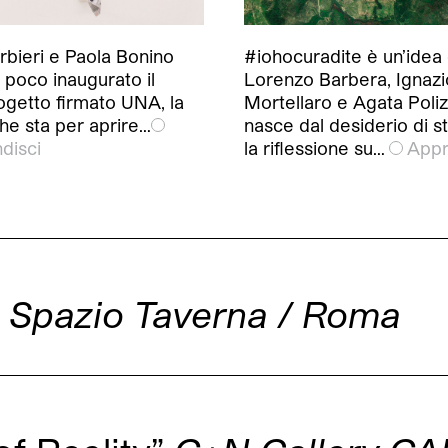
rbieri e Paola Bonino
#iohocuradite è un’idea 
 poco inaugurato il
Lorenzo Barbera, Ignazi
ogetto firmato UNA, la
Mortellaro e Agata Poliz
che sta per aprire…
nasce dal desiderio di s
disci
la riflessione su…
Appr
”
Spazio Taverna / Roma