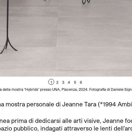
1
2
3
4
5
6
a della mostra “Hybrids” presso UNA, PIacenza, 2024. Fotografia di Daniele Signa
ma mostra personale di Jeanne Tara (*1994 Ambilly
 prima di dedicarsi alle arti visive, Jeanne foca
azio pubblico, indagati attraverso le lenti dell’ar