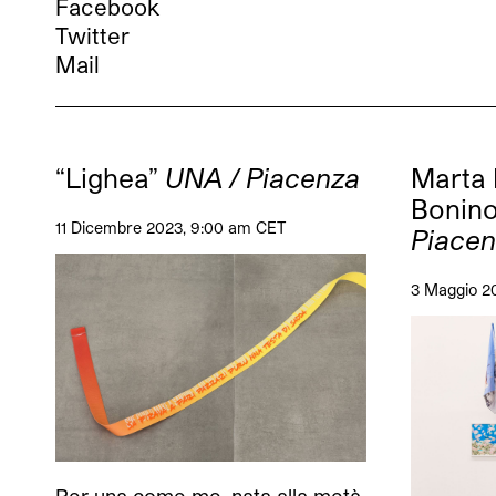
Facebook
Twitter
Mail
“Lighea”
UNA / Piacenza
Marta 
Bonin
11 Dicembre 2023, 9:00 am CET
Piace
3 Maggio 2
Per una come me, nata alla metà