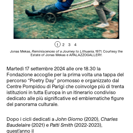
1
2
3
4
Jonas Mekas,
Reminiscences of a Journey to Lithuania
, 1971. Courtesy the
J
Estate of Jonas Mekas e APALAZZOGALLERY.
Martedì 17 settembre 2024 alle ore 18.30 la
Fondazione accoglie per la prima volta una tappa del
percorso “Poetry Day” promosso e organizzato dal
Centre Pompidou di Parigi che coinvolge più di trenta
istituzioni in tutta Europa in un itinerario condiviso
dedicato alle più significative ed emblematiche figure
del panorama culturale.
Dopo i cicli dedicati a
John Giorno
(2020),
Charles
Baudelaire
(2021) e
Patti Smith
(2022-2023),
quest’anno il