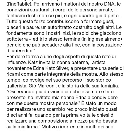
(l’ineffabile). Poi arrivano i mattoni del nostro DNA, le
condizioni strutturali, i corpi delle persone amate, i
fantasmi di chi non c’è più, e ogni quadro già dipinto.
Tutte queste forze contribuiscono a formare gusti,
piaceri e paure: un autoritratto costruito dagli altri. Le
fondamenta sono i nostri inizi, le radici che giacciono
sottoterra – ed è lo stesso termine (in inglese almeno)
per ciò che può accadere alla fine, con la costruzione
di un’eredità.”
Per dare forma a uno degli aspetti di questa rete di
influenze, Katz invita la nonna paterna, l’artista
novantenne Edna Katz Silver, a presentare una serie di
ricami come parte integrante della mostra. Allo stesso
tempo, coinvolge nel suo percorso il suo storico
gallerista, Gió Marconi, e la storia della sua famiglia.
“Osservando più da vicino ciò che è sempre stato
presente, ho invitato mia nonna Edna a condividere
con me questa mostra personale.” È stato un modo
per realizzare uno scambio reciproco iniziato quasi
dieci anni fa, quando per la prima volta le chiesi di
realizzare una composizione a mezzo punto basata
sulla mia firma.” Motivo ricorrente in molti dei suoi