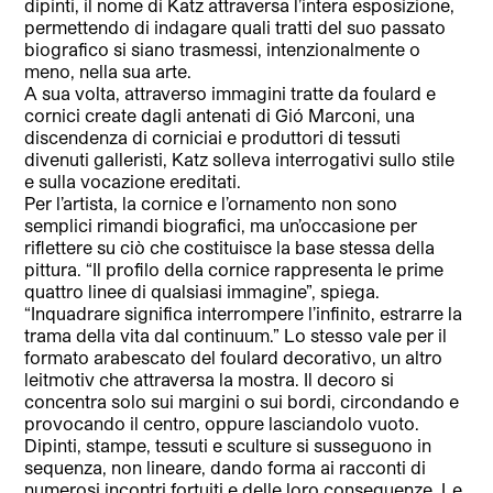
dipinti, il nome di Katz attraversa l’intera esposizione,
permettendo di indagare quali tratti del suo passato
biografico si siano trasmessi, intenzionalmente o
meno, nella sua arte.
A sua volta, attraverso immagini tratte da foulard e
cornici create dagli antenati di Gió Marconi, una
discendenza di corniciai e produttori di tessuti
divenuti galleristi, Katz solleva interrogativi sullo stile
e sulla vocazione ereditati.
Per l’artista, la cornice e l’ornamento non sono
semplici rimandi biografici, ma un’occasione per
riflettere su ciò che costituisce la base stessa della
pittura. “Il profilo della cornice rappresenta le prime
quattro linee di qualsiasi immagine”, spiega.
“Inquadrare significa interrompere l’infinito, estrarre la
trama della vita dal continuum.” Lo stesso vale per il
formato arabescato del foulard decorativo, un altro
leitmotiv che attraversa la mostra. Il decoro si
concentra solo sui margini o sui bordi, circondando e
provocando il centro, oppure lasciandolo vuoto.
Dipinti, stampe, tessuti e sculture si susseguono in
sequenza, non lineare, dando forma ai racconti di
numerosi incontri fortuiti e delle loro conseguenze. Le