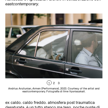
eastcontemporary.
1
2
3
Andrius Arutiunian,
Armen
(Performance), 2023. Courtesy of the artist and
An
eastcontemporary. Fotografia di Ilme Vysniauskait.
ex caldo. caldo freddo. atmosfera post traumatica
desaturata. è un tutto stanco ma teso. poche punte di