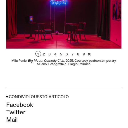
1
2
3
4
5
6
7
8
9
10
Mila Panić,
Big Mouth Comedy Club
, 2025. Courtesy eastcontemporary,
Milano. Fotografia di Biagio Palmieri.
CONDIVIDI QUESTO ARTICOLO
Facebook
Twitter
Mail