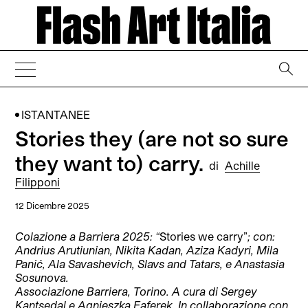
→
ISTANTANEE
Stories ​​they (are not so sure
they want to) carry.
di
Achille
Filipponi
12 Dicembre 2025
Colazione a Barriera 2025: “
Stories we carry”
; con:
Andrius Arutiunian, Nikita Kadan, Aziza Kadyri, Mila
Panić, Ala Savashevich, Slavs and Tatars, e Anastasia
Sosunova.
Associazione Barriera, Torino. A cura di Sergey
Kantsedal e Agnieszka Faferek. In collaborazione con