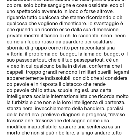
colore. solo botte sanguigne e cose ossidate. eco di
uno spettacolo avvenuto in loco o forse altrove.
riguarda tutto qualcosa che stanno ricordando cioè
qualcosa che vogliono dimenticare. lo svantaggio è
che quando un ricordo esce dalla sua dimensione
privata mostra il fianco di chi lo racconta. neon. neon
come un fuoco rosso da guardare per scaldarsi.
sbornia di gruppo come rito per raccontarsi una
vittoria. il problema del budget. la lama del budget o il
suo passepartout. che è il tuo passepartout. c’è un
video in cui qualcuno balla in divisa. conferma che i
cappelli troppo grandi rendono i militari puerili. legami
apparentemente indissolubili con ciò che si considera
colpevole e in risposta il distacco che rende
colpevole chi lo attua. scuole inglesi. una certa
intelligenza sociale internazionalista che ricorda molto
la furbizia e che non è la loro intelligenza di partenza.
stanza nera. invecchiamento della bandiera. paralisi
della bandiera. prelievo diagnosi e prognosi, travaso.
trascrizione. trascrizione del sogno come una
modifica inappellabile. sparare una sentenza su un
morto che non si può ribellare. a lungo andare tutto