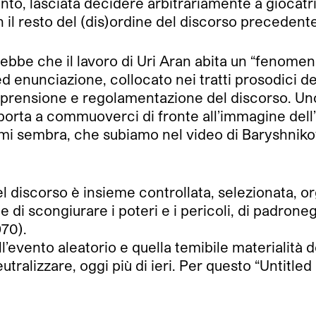
o, lasciata decidere arbitrariamente a giocatrici 
n il resto del (dis)ordine del discorso precedente
ebbe che il lavoro di Uri Aran abita un “fenomeno
nunciazione, collocato nei tratti prosodici del 
mprensione e regolamentazione del discorso. Uno s
 porta a commuoverci di fronte all’immagine del
, mi sembra, che subiamo nel video di Baryshniko
el discorso è insieme controllata, selezionata, or
i scongiurare i poteri e i pericoli, di padronegg
970).
ell’evento aleatorio e quella temibile materialit
ralizzare, oggi più di ieri. Per questo “Untitled