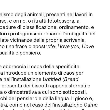
ismo degli animali, presenti nei lavori in
, e orme, o ritratti fototessera, a
rocedure di classificazione, ordinamento, e
il loro protagonismo rimarca l’ambiguità del
diate vicinanze della propria scrivania,
uno una frase o apostrofe:
I love you, I love
sualità e pensiero.
e abbraccia il caos della specificità
 ma introduce un elemento di caos per
e nell’installazione
Untitled (Bread
 presenta dei biscotti appena sfornati e
oria o dimostrativa a cui sono sottoposti,
hi del pensiero e della lingua. Il gioco è,
stra, come nel caso dell’installazione
Game