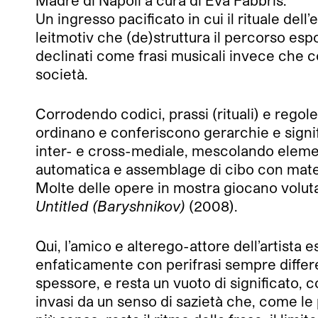
Madre di Napoli a cura di Eva Fabbris.
Un ingresso pacificato in cui il rituale de
leitmotiv che (de)struttura il percorso esp
declinati come frasi musicali invece che co
società.
Corrodendo codici, prassi (rituali) e regole,
ordinano e conferiscono gerarchie e signifi
inter- e cross-mediale, mescolando element
automatica e assemblage di cibo con materi
Molte delle opere in mostra giocano voluta
Untitled
(Baryshnikov)
(2008).
Qui, l’amico e alterego-attore dell’artista 
enfaticamente con perifrasi sempre differen
spessore, e resta un vuoto di significato,
invasi da un senso di sazietà che, come le p