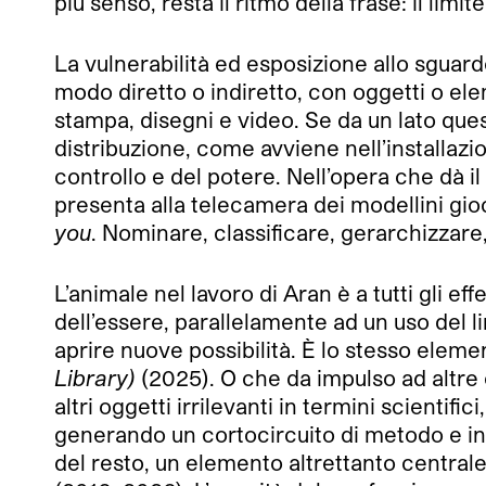
più senso, resta il ritmo della frase: il limite
La vulnerabilità ed esposizione allo sguard
modo diretto o indiretto, con oggetti o el
stampa, disegni e video. Se da un lato ques
distribuzione, come avviene nell’installaz
controllo e del potere. Nell’opera che dà il
presenta alla telecamera dei modellini gioc
you
. Nominare, classificare, gerarchizzare
L’animale nel lavoro di Aran è a tutti gli ef
dell’essere, parallelamente ad un uso del 
aprire nuove possibilità. È lo stesso elemen
Library)
(2025). O che da impulso ad altre 
altri oggetti irrilevanti in termini scientifi
generando un cortocircuito di metodo e inten
del resto, un elemento altrettanto centrale