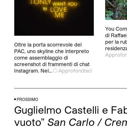
You Comp
di Raffae
per la ru
Oltre la porta scorrevole del
residenza
PAC, uno skyline che interpreto
Approfon
come assemblaggio di
screenshot di frammenti di chat
Instagram. Nei…
Approfondisci
PROSSIMO
Guglielmo Castelli e F
vuoto”
San Carlo / Cr