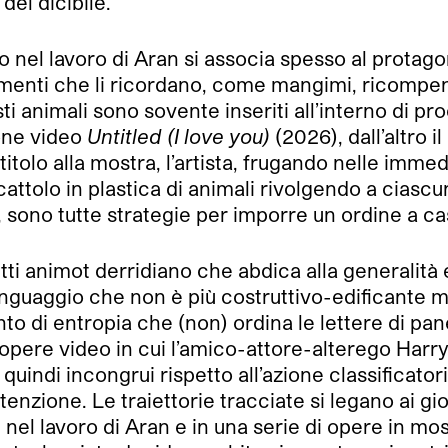
 del dicibile.
o nel lavoro di Aran si associa spesso al protagon
ementi che li ricordano, come mangimi, ricompense
ti animali sono sovente inseriti all’interno di p
ione video
Untitled (I love you)
(2026), dall’altro 
 titolo alla mostra, l’artista, frugando nelle imme
attolo in plastica di animali rivolgendo a ciasc
, sono tutte strategie per imporre un ordine a ca
fetti animot derridiano che abdica alla generalità 
linguaggio che non è più costruttivo-edificante
to di entropia che (non) ordina le lettere di pan
opere video in cui l’amico-attore-alterego Harry
ci, quindi incongrui rispetto all’azione classificat
zione. Le traiettorie tracciate si legano ai gioc
 nel lavoro di Aran e in una serie di opere in mo