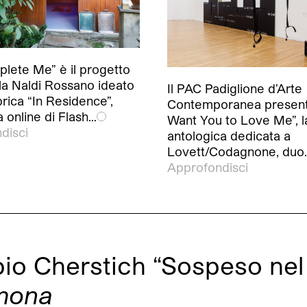
lete Me” è il progetto
la Naldi Rossano ideato
Il PAC Padiglione d’Arte
brica “In Residence”,
Contemporanea presenta
 online di Flash…
Want You to Love Me”, l
disci
antologica dedicata a
Lovett/Codagnone, duo
Approfondisci
abio Cherstich “Sospeso ne
emona