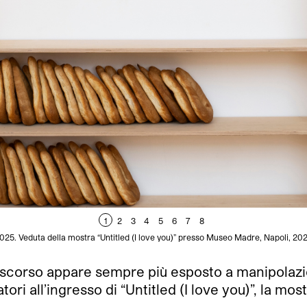
1
2
3
4
5
6
7
8
2025. Veduta della mostra “Untitled (I love you)” presso Museo Madre, Napoli, 2
 discorso appare sempre più esposto a manipolazi
tatori all’ingresso di “Untitled (I love you)”, la m