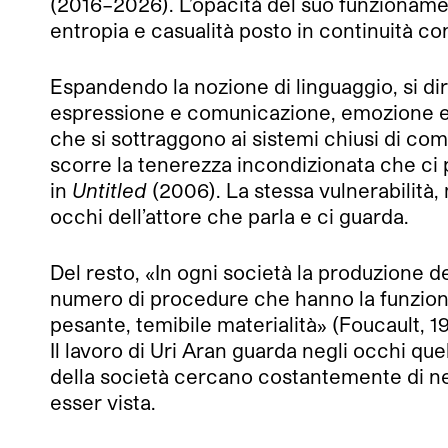
(2016–2026). L’opacità del suo funzionament
entropia e casualità posto in continuità co
Espandendo la nozione di linguaggio, si dir
espressione e comunicazione, emozione ed e
che si sottraggono ai sistemi chiusi di co
scorre la tenerezza incondizionata che ci
in
Untitled
(2006). La stessa vulnerabilità
occhi dell’attore che parla e ci guarda.
Del resto, «In ogni società la produzione d
numero di procedure che hanno la funzione d
pesante, temibile materialità» (Foucault, 1
Il lavoro di Uri Aran guarda negli occhi qu
della società cercano costantemente di neut
esser vista.