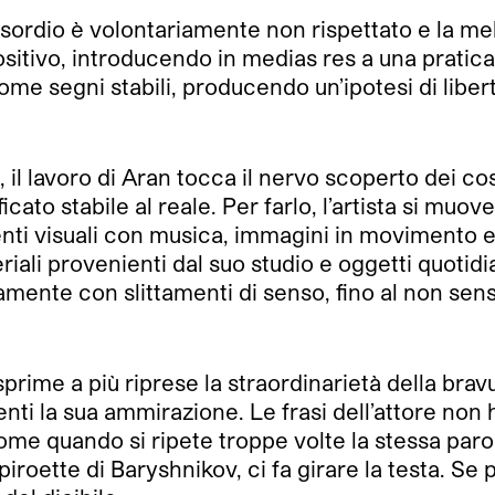
ll’esordio è volontariamente non rispettato e la
ositivo, introducendo in medias res a una pratica
me segni stabili, producendo un’ipotesi di liber
 il lavoro di Aran tocca il nervo scoperto dei cost
cato stabile al reale. Per farlo, l’artista si muo
i visuali con musica, immagini in movimento e di
ali provenienti dal suo studio e oggetti quotidi
mente con slittamenti di senso, fino al non sens
esprime a più riprese la straordinarietà della bra
ti la sua ammirazione. Le frasi dell’attore non 
 come quando si ripete troppe volte la stessa pa
iroette di Baryshnikov, ci fa girare la testa. Se 