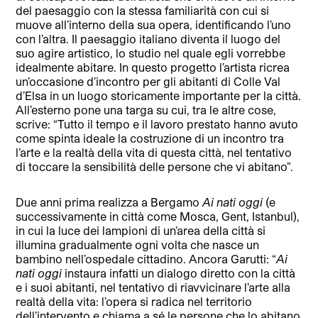
del paesaggio con la stessa familiarità con cui si
muove all’interno della sua opera, identificando l’uno
con l’altra. Il paesaggio italiano diventa il luogo del
suo agire artistico, lo studio nel quale egli vorrebbe
idealmente abitare. In questo progetto l’artista ricrea
un’occasione d’incontro per gli abitanti di Colle Val
d’Elsa in un luogo storicamente importante per la città.
All’esterno pone una targa su cui, tra le altre cose,
scrive: “Tutto il tempo e il lavoro prestato hanno avuto
come spinta ideale la costruzione di un incontro tra
l’arte e la realtà della vita di questa città, nel tentativo
di toccare la sensibilità delle persone che vi abitano”.
Due anni prima realizza a Bergamo
Ai nati oggi
(e
successivamente in città come Mosca, Gent, Istanbul),
in cui la luce dei lampioni di un’area della città si
illumina gradualmente ogni volta che nasce un
bambino nell’ospedale cittadino. Ancora Garutti: “
Ai
nati oggi
instaura infatti un dialogo diretto con la città
e i suoi abitanti, nel tentativo di riavvicinare l’arte alla
realtà della vita: l’opera si radica nel territorio
dell’intervento e chiama a sé le persone che lo abitano