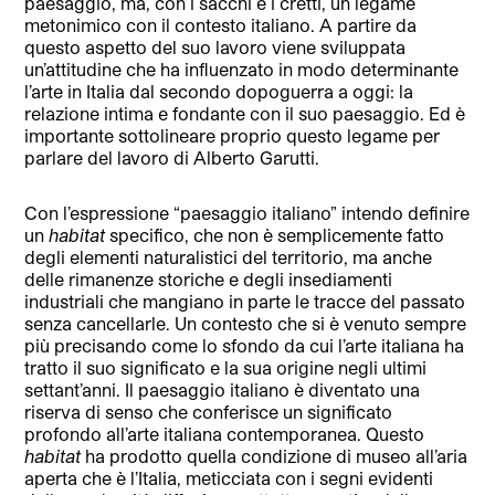
paesaggio, ma, con i sacchi e i cretti, un legame
metonimico con il contesto italiano. A partire da
questo aspetto del suo lavoro viene sviluppata
un’attitudine che ha influenzato in modo determinante
l’arte in Italia dal secondo dopoguerra a oggi: la
relazione intima e fondante con il suo paesaggio. Ed è
importante sottolineare proprio questo legame per
parlare del lavoro di Alberto Garutti.
Con l’espressione “paesaggio italiano” intendo definire
un
habitat
specifico, che non è semplicemente fatto
degli elementi naturalistici del territorio, ma anche
delle rimanenze storiche e degli insediamenti
industriali che mangiano in parte le tracce del passato
senza cancellarle. Un contesto che si è venuto sempre
più precisando come lo sfondo da cui l’arte italiana ha
tratto il suo significato e la sua origine negli ultimi
settant’anni. Il paesaggio italiano è diventato una
riserva di senso che conferisce un significato
profondo all’arte italiana contemporanea. Questo
habitat
ha prodotto quella condizione di museo all’aria
aperta che è l’Italia, meticciata con i segni evidenti