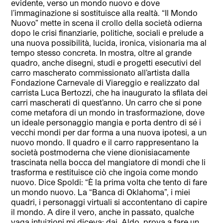
evidente, verso un mondo nuovo e dove
l’immaginazione si sostituisce alla realtà. “Il Mondo
Nuovo” mette in scena il crollo della società odierna
dopo le crisi finanziarie, politiche, sociali e prelude a
una nuova possibilità, lucida, ironica, visionaria ma al
tempo stesso concreta. In mostra, oltre al grande
quadro, anche disegni, studi e progetti esecutivi del
carro mascherato commissionato all’artista dalla
Fondazione Carnevale di Viareggio e realizzato dal
carrista Luca Bertozzi, che ha inaugurato la sfilata dei
carri mascherati di quest’anno. Un carro che si pone
come metafora di un mondo in trasformazione, dove
un ideale personaggio mangia e porta dentro di sé i
vecchi mondi per dar forma a una nuova ipotesi, a un
nuovo mondo. Il quadro e il carro rappresentano la
società postmoderna che viene dionisiacamente
trascinata nella bocca del mangiatore di mondi che li
trasforma e restituisce ciò che ingoia come mondo
nuovo. Dice Spoldi: “È la prima volta che tento di fare
un mondo nuovo. La “Banca di Oklahoma”, i miei
quadri, i personaggi virtuali si accontentano di capire
il mondo. A dire il vero, anche in passato, qualche
vaga intuizioni mi diceva: dai, Aldo, prova a fare un