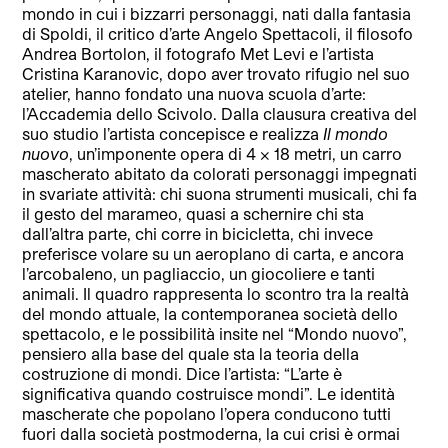
mondo in cui i bizzarri personaggi, nati dalla fantasia
di Spoldi, il critico d’arte Angelo Spettacoli, il filosofo
Andrea Bortolon, il fotografo Met Levi e l’artista
Cristina Karanovic, dopo aver trovato rifugio nel suo
atelier, hanno fondato una nuova scuola d’arte:
l’Accademia dello Scivolo. Dalla clausura creativa del
suo studio l’artista concepisce e realizza
Il mondo
nuovo
, un’imponente opera di 4 x 18 metri, un carro
mascherato abitato da colorati personaggi impegnati
in svariate attività: chi suona strumenti musicali, chi fa
il gesto del marameo, quasi a schernire chi sta
dall’altra parte, chi corre in bicicletta, chi invece
preferisce volare su un aeroplano di carta, e ancora
l’arcobaleno, un pagliaccio, un giocoliere e tanti
animali. Il quadro rappresenta lo scontro tra la realtà
del mondo attuale, la contemporanea società dello
spettacolo, e le possibilità insite nel “Mondo nuovo”,
pensiero alla base del quale sta la teoria della
costruzione di mondi. Dice l’artista: “L’arte è
significativa quando costruisce mondi”. Le identità
mascherate che popolano l’opera conducono tutti
fuori dalla società postmoderna, la cui crisi è ormai