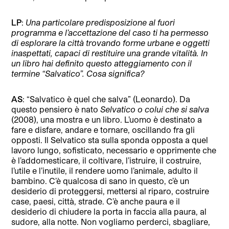
LP
:
Una particolare predisposizione al fuori
programma e l’accettazione del caso ti ha permesso
di esplorare la città trovando forme urbane e oggetti
inaspettati, capaci di restituire una grande vitalità. In
un libro hai definito questo atteggiamento con il
termine “Salvatico”. Cosa significa?
AS
: “Salvatico è quel che salva” (Leonardo). Da
questo pensiero è nato
Selvatico o colui che si salva
(2008), una mostra e un libro. L’uomo è destinato a
fare e disfare, andare e tornare, oscillando fra gli
opposti. Il Selvatico sta sulla sponda opposta a quel
lavoro lungo, sofisticato, necessario e opprimente che
è l’addomesticare, il coltivare, l’istruire, il costruire,
l’utile e l’inutile, il rendere uomo l’animale, adulto il
bambino. C’è qualcosa di sano in questo, c’è un
desiderio di proteggersi, mettersi al riparo, costruire
case, paesi, città, strade. C’è anche paura e il
desiderio di chiudere la porta in faccia alla paura, al
sudore, alla notte. Non vogliamo perderci, sbagliare,