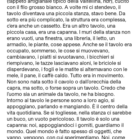
(tappeto artigianale tipico della Valtellina,
ndr
), cucito
con il filo grosso bianco. A volte mi ci stendevo, il
tavolo diventava una piccola stanza, stavo bene. Da
sotto era più complicato, la struttura era complessa,
c’era anche un cassetto. Era un altro tavolo, una
piccola casa, era una capanna. I muri della stanza non
erano vuoti, una finestra, una libreria, il letto, un
armadio, le piante, cose appese. Anche se il tavolo era
occupato, sommerso, le cose si muovevano,
cambiavano, i piatti si svuotavano, i bicchieri si
riempivano, le tazze lasciavano aloni, le briciole si
disperdevano, i fogli e le matite si alternavano con le
mele, il pane, il caffè caldo. Tutto era in movimento.
Non sono nata sotto il cavolo o dall’orecchia della
capra, ma sotto, o forse sopra un tavolo. Credo che
l’uomo sia un animale da tavolo, ne ha bisogno.
Intorno al tavolo le persone sono a loro agio, si
appoggiano, parlando e mangiando. È il centro della
vita quotidiana. Se si togliesse, nella stanza ci sarebbe
un buco, un vuoto pericoloso. Il tavolo è solo una
capanna: noi, appoggiandoci i gomiti, guardiamo il
mondo. Quel mondo è fatto spesso di oggetti, che
vanno, vengono, con cui sperimentiamo. Noi, come