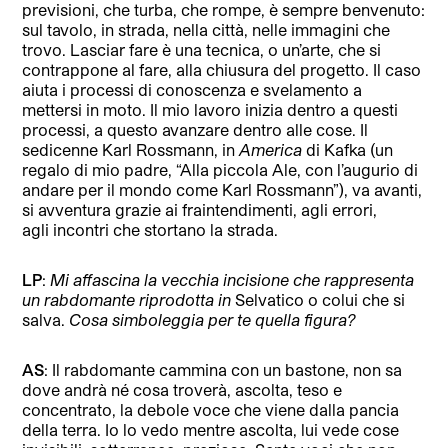
previsioni, che turba, che rompe, è sempre benvenuto:
sul tavolo, in strada, nella città, nelle immagini che
trovo. Lasciar fare è una tecnica, o un’arte, che si
contrappone al fare, alla chiusura del progetto. Il caso
aiuta i processi di conoscenza e svelamento a
mettersi in moto. Il mio lavoro inizia dentro a questi
processi, a questo avanzare dentro alle cose. Il
sedicenne Karl Rossmann, in
America
di Kafka (un
regalo di mio padre, “Alla piccola Ale, con l’augurio di
andare per il mondo come Karl Rossmann”), va avanti,
si avventura grazie ai fraintendimenti, agli errori,
agli incontri che stortano la strada.
LP
:
Mi affascina la vecchia incisione che rappresenta
un rabdomante riprodotta in
Selvatico o colui che si
salva.
Cosa simboleggia per te quella figura?
AS
: Il rabdomante cammina con un bastone, non sa
dove andrà né cosa troverà, ascolta, teso e
concentrato, la debole voce che viene dalla pancia
della terra. Io lo vedo mentre ascolta, lui vede cose