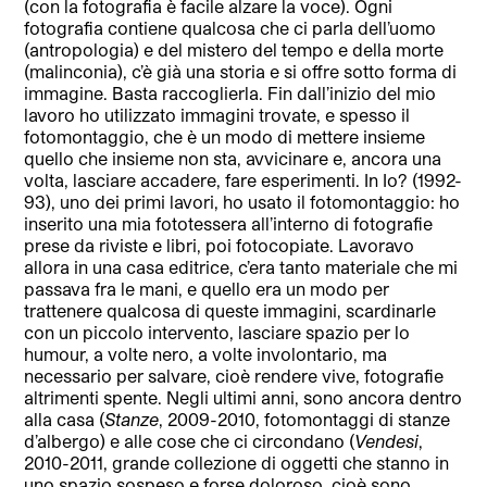
(con la fotografia è facile alzare la voce). Ogni
fotografia contiene qualcosa che ci parla dell’uomo
(antropologia) e del mistero del tempo e della morte
(malinconia), c’è già una storia e si offre sotto forma di
immagine. Basta raccoglierla. Fin dall’inizio del mio
lavoro ho utilizzato immagini trovate, e spesso il
fotomontaggio, che è un modo di mettere insieme
quello che insieme non sta, avvicinare e, ancora una
volta, lasciare accadere, fare esperimenti. In Io? (1992-
93), uno dei primi lavori, ho usato il fotomontaggio: ho
inserito una mia fototessera all’interno di fotografie
prese da riviste e libri, poi fotocopiate. Lavoravo
allora in una casa editrice, c’era tanto materiale che mi
passava fra le mani, e quello era un modo per
trattenere qualcosa di queste immagini, scardinarle
con un piccolo intervento, lasciare spazio per lo
humour, a volte nero, a volte involontario, ma
necessario per salvare, cioè rendere vive, fotografie
altrimenti spente. Negli ultimi anni, sono ancora dentro
alla casa (
Stanze
, 2009-2010, fotomontaggi di stanze
d’albergo) e alle cose che ci circondano (
Vendesi
,
2010-2011, grande collezione di oggetti che stanno in
uno spazio sospeso e forse doloroso, cioè sono