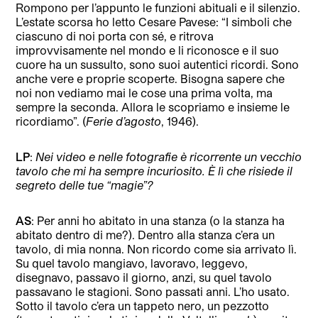
Rompono per l’appunto le funzioni abituali e il silenzio.
L’estate scorsa ho letto Cesare Pavese: “I simboli che
ciascuno di noi porta con sé, e ritrova
improvvisamente nel mondo e li riconosce e il suo
cuore ha un sussulto, sono suoi autentici ricordi. Sono
anche vere e proprie scoperte. Bisogna sapere che
noi non vediamo mai le cose una prima volta, ma
sempre la seconda. Allora le scopriamo e insieme le
ricordiamo”. (
Ferie d’agosto
, 1946).
LP
:
Nei video e nelle fotografie è ricorrente un vecchio
tavolo che mi ha sempre incuriosito. È lì che risiede il
segreto delle tue “magie”?
AS
: Per anni ho abitato in una stanza (o la stanza ha
abitato dentro di me?). Dentro alla stanza c’era un
tavolo, di mia nonna. Non ricordo come sia arrivato lì.
Su quel tavolo mangiavo, lavoravo, leggevo,
disegnavo, passavo il giorno, anzi, su quel tavolo
passavano le stagioni. Sono passati anni. L’ho usato.
Sotto il tavolo c’era un tappeto nero, un pezzotto