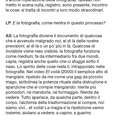
metto in scena nulla, registro, sono presente, incontro
le cose: si tratta di incontri a loro modo straordinari.
LP
:
E la fotografia, come rientra in questo processo?
AS
: La fotografia diviene il documento di qualcosa
che è avvenuto malgrado noi, al di là delle nostre
previsioni, al di là o un po’ più in là. Qualcosa di
invisibile viene reso visibile, la fotografia funziona
come
medium
, fa da intermediario fra due mondi,
capta, registra anche quello che ci sfugge sotto il
naso. Lo spirito delle cose resta lì, intrappolato nelle
fotografie. Nel video
Et voilà
(2000) il semplice atto di
mangiare, ripetuto da me come una gag da piccolo
mago, sottolinea la potenza rituale della distruzione e
sparizione che si compie mangiando: niente più
pomodori, né mandorle, né formaggio. Niente da
vedere. Tutto sparisce, da qualche parte, dentro il
corpo, l’alchimia della trasformazione si compie, noi
siamo vivi… et voilà! La magia e la ripetizione vanno
insieme, aiutano a vedere, a capire, a guarire.