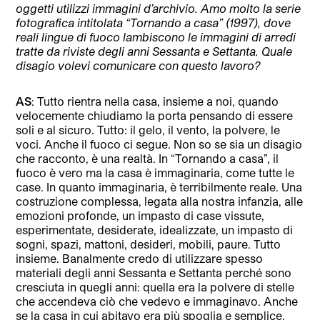
oggetti utilizzi immagini d’archivio. Amo molto la serie
fotografica intitolata “Tornando a casa” (1997), dove
reali lingue di fuoco lambiscono le immagini di arredi
tratte da riviste degli anni Sessanta e Settanta. Quale
disagio volevi comunicare con questo lavoro?
AS
: Tutto rientra nella casa, insieme a noi, quando
velocemente chiudiamo la porta pensando di essere
soli e al sicuro. Tutto: il gelo, il vento, la polvere, le
voci. Anche il fuoco ci segue. Non so se sia un disagio
che racconto, è una realtà. In “Tornando a casa”, il
fuoco è vero ma la casa è immaginaria, come tutte le
case. In quanto immaginaria, è terribilmente reale. Una
costruzione complessa, legata alla nostra infanzia, alle
emozioni profonde, un impasto di case vissute,
esperimentate, desiderate, idealizzate, un impasto di
sogni, spazi, mattoni, desideri, mobili, paure. Tutto
insieme. Banalmente credo di utilizzare spesso
materiali degli anni Sessanta e Settanta perché sono
cresciuta in quegli anni: quella era la polvere di stelle
che accendeva ciò che vedevo e immaginavo. Anche
se la casa in cui abitavo era più spoglia e semplice,