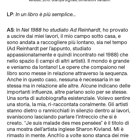
LP
:
In un libro è più semplice…
AS
: In
Nel 1988 ho studiato Ad Reinhardt
, ho provato
a uscire dai miei lavori, il mio campo sotto casa, e
sono andata a raccogliere più lontano, sia nel tempo
(Ad Reinhardt per l’appunto, studiato
appassionatamente e quindi incontrato nel 1988) che
nello spazio (i campi di altri artisti). Il mondo è grande
e veniamo da lontano! Le opere che compaiono nel
libro sono messe in relazione attraverso la sequenza.
Anche in questo caso, nessuna è necessaria in se
stessa ma in relazione alle altre. Alcune indicano delle
importanti influenze, altre parlano solo per se stesse.
Una sorta di autobiografia esistenziale. Volevo sentire
una storia, la mia, ri-raccontata coralmente. Gli artisti
stanno dietro o rannicchiati in silenzio dentro ai lavori,
svaniscono lasciando parlare l’intreccio che si è
creato. “Je suis malade des mes pensées” è il titolo di
una mostra dell’artista inglese Sharon Kivland. Mi è
rimasto in mente. Anch’io a volte sono stanca dei mie