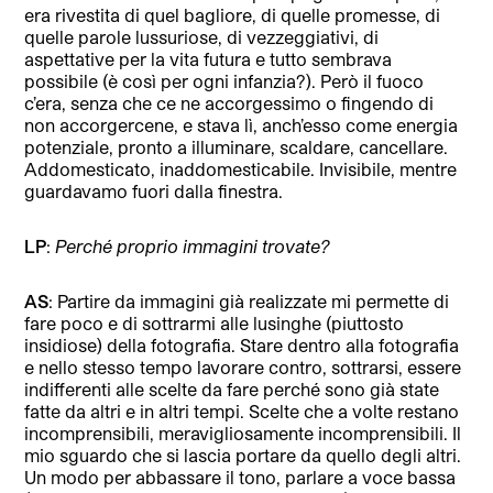
era rivestita di quel bagliore, di quelle promesse, di
quelle parole lussuriose, di vezzeggiativi, di
aspettative per la vita futura e tutto sembrava
possibile (è così per ogni infanzia?). Però il fuoco
c’era, senza che ce ne accorgessimo o fingendo di
non accorgercene, e stava lì, anch’esso come energia
potenziale, pronto a illuminare, scaldare, cancellare.
Addomesticato, inaddomesticabile. Invisibile, mentre
guardavamo fuori dalla finestra.
LP
:
Perché proprio immagini trovate?
AS
: Partire da immagini già realizzate mi permette di
fare poco e di sottrarmi alle lusinghe (piuttosto
insidiose) della fotografia. Stare dentro alla fotografia
e nello stesso tempo lavorare contro, sottrarsi, essere
indifferenti alle scelte da fare perché sono già state
fatte da altri e in altri tempi. Scelte che a volte restano
incomprensibili, meravigliosamente incomprensibili. Il
mio sguardo che si lascia portare da quello degli altri.
Un modo per abbassare il tono, parlare a voce bassa