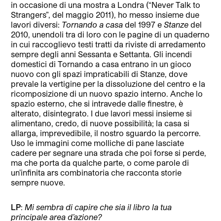
in occasione di una mostra a Londra (“Never Talk to
Strangers”, del maggio 2011), ho messo insieme due
lavori diversi:
Tornando a casa
del 1997 e
Stanze
del
2010, unendoli tra di loro con le pagine di un quaderno
in cui raccoglievo testi tratti da riviste di arredamento
sempre degli anni Sessanta e Settanta. Gli incendi
domestici di Tornando a casa entrano in un gioco
nuovo con gli spazi impraticabili di Stanze, dove
prevale la vertigine per la dissoluzione del centro e la
ricomposizione di un nuovo spazio interno. Anche lo
spazio esterno, che si intravede dalle finestre, è
alterato, disintegrato. I due lavori messi insieme si
alimentano, credo, di nuove possibilità; la casa si
allarga, imprevedibile, il nostro sguardo la percorre.
Uso le immagini come molliche di pane lasciate
cadere per segnare una strada che poi forse si perde,
ma che porta da qualche parte, o come parole di
un’infinita ars combinatoria che racconta storie
sempre nuove.
LP
:
Mi sembra di capire che sia il libro la tua
principale area d’azione?