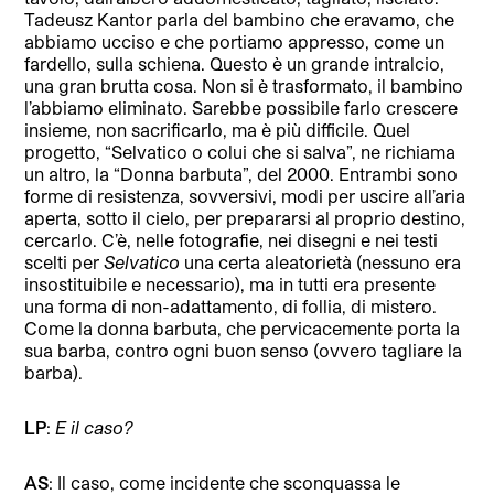
Tadeusz Kantor parla del bambino che eravamo, che
abbiamo ucciso e che portiamo appresso, come un
fardello, sulla schiena. Questo è un grande intralcio,
una gran brutta cosa. Non si è trasformato, il bambino
l’abbiamo eliminato. Sarebbe possibile farlo crescere
insieme, non sacrificarlo, ma è più difficile. Quel
progetto, “Selvatico o colui che si salva”, ne richiama
un altro, la “Donna barbuta”, del 2000. Entrambi sono
forme di resistenza, sovversivi, modi per uscire all’aria
aperta, sotto il cielo, per prepararsi al proprio destino,
cercarlo. C’è, nelle fotografie, nei disegni e nei testi
scelti per
Selvatico
una certa aleatorietà (nessuno era
insostituibile e necessario), ma in tutti era presente
una forma di non-adattamento, di follia, di mistero.
Come la donna barbuta, che pervicacemente porta la
sua barba, contro ogni buon senso (ovvero tagliare la
barba).
LP
:
E il caso?
AS
: Il caso, come incidente che sconquassa le