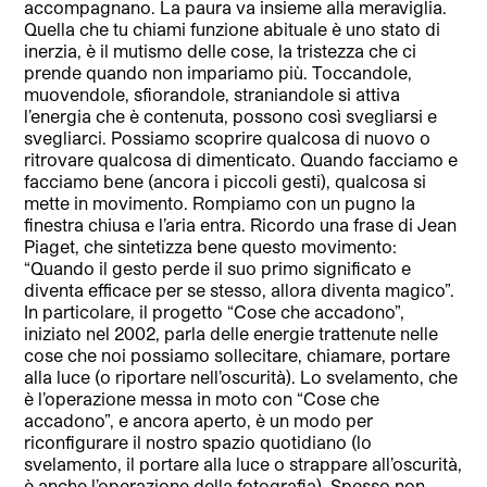
accompagnano. La paura va insieme alla meraviglia.
Quella che tu chiami funzione abituale è uno stato di
inerzia, è il mutismo delle cose, la tristezza che ci
prende quando non impariamo più. Toccandole,
muovendole, sfiorandole, straniandole si attiva
l’energia che è contenuta, possono così svegliarsi e
svegliarci. Possiamo scoprire qualcosa di nuovo o
ritrovare qualcosa di dimenticato. Quando facciamo e
facciamo bene (ancora i piccoli gesti), qualcosa si
mette in movimento. Rompiamo con un pugno la
finestra chiusa e l’aria entra. Ricordo una frase di Jean
Piaget, che sintetizza bene questo movimento:
“Quando il gesto perde il suo primo significato e
diventa efficace per se stesso, allora diventa magico”.
In particolare, il progetto “Cose che accadono”,
iniziato nel 2002, parla delle energie trattenute nelle
cose che noi possiamo sollecitare, chiamare, portare
alla luce (o riportare nell’oscurità). Lo svelamento, che
è l’operazione messa in moto con “Cose che
accadono”, e ancora aperto, è un modo per
riconfigurare il nostro spazio quotidiano (lo
svelamento, il portare alla luce o strappare all’oscurità,
è anche l’operazione della fotografia). Spesso non