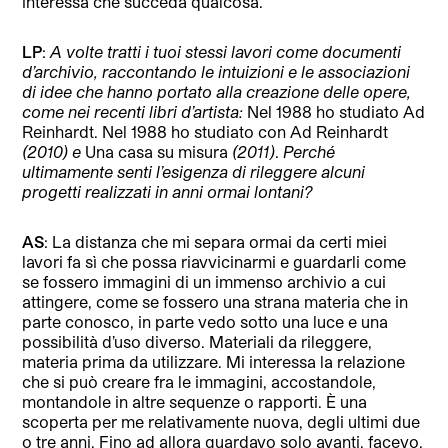
interessa che succeda qualcosa.
LP
:
A volte tratti i tuoi stessi lavori come documenti
d’archivio, raccontando le intuizioni e le associazioni
di idee che hanno portato alla creazione delle opere,
come nei recenti libri d’artista:
Nel 1988 ho studiato Ad
Reinhardt. Nel 1988 ho studiato con Ad Reinhardt
(2010) e
Una casa su misura
(2011)
.
Perché
ultimamente senti l’esigenza di rileggere alcuni
progetti realizzati in anni ormai lontani?
AS
: La distanza che mi separa ormai da certi miei
lavori fa sì che possa riavvicinarmi e guardarli come
se fossero immagini di un immenso archivio a cui
attingere, come se fossero una strana materia che in
parte conosco, in parte vedo sotto una luce e una
possibilità d’uso diverso. Materiali da rileggere,
materia prima da utilizzare. Mi interessa la relazione
che si può creare fra le immagini, accostandole,
montandole in altre sequenze o rapporti. È una
scoperta per me relativamente nuova, degli ultimi due
o tre anni. Fino ad allora guardavo solo avanti, facevo.