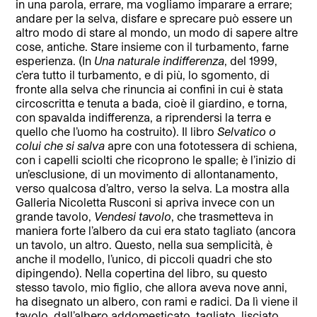
in una parola, errare, ma vogliamo imparare a errare;
andare per la selva, disfare e sprecare può essere un
altro modo di stare al mondo, un modo di sapere altre
cose, antiche. Stare insieme con il turbamento, farne
esperienza. (In
Una naturale indifferenza
, del 1999,
c’era tutto il turbamento, e di più, lo sgomento, di
fronte alla selva che rinuncia ai confini in cui è stata
circoscritta e tenuta a bada, cioè il giardino, e torna,
con spavalda indifferenza, a riprendersi la terra e
quello che l’uomo ha costruito). Il libro
Selvatico o
colui che si salva
apre con una fototessera di schiena,
con i capelli sciolti che ricoprono le spalle; è l’inizio di
un’esclusione, di un movimento di allontanamento,
verso qualcosa d’altro, verso la selva. La mostra alla
Galleria Nicoletta Rusconi si apriva invece con un
grande tavolo,
Vendesi
tavolo
, che trasmetteva in
maniera forte l’albero da cui era stato tagliato (ancora
un tavolo, un altro. Questo, nella sua semplicità, è
anche il modello, l’unico, di piccoli quadri che sto
dipingendo). Nella copertina del libro, su questo
stesso tavolo, mio figlio, che allora aveva nove anni,
ha disegnato un albero, con rami e radici. Da lì viene il
tavolo, dall’albero addomesticato, tagliato, lisciato.